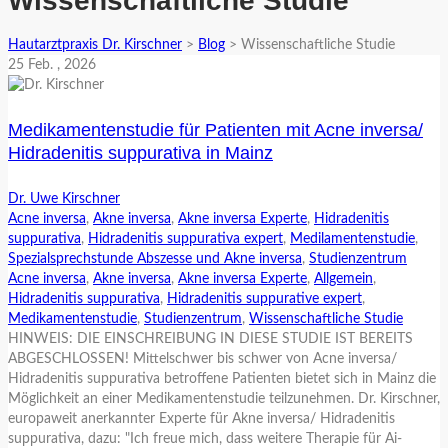
Wissenschaftliche Studie
Hautarztpraxis Dr. Kirschner
>
Blog
>
Wissenschaftliche Studie
25
Feb.
, 2026
Medikamentenstudie für Patienten mit Acne inversa/
Hidradenitis suppurativa in Mainz
Dr. Uwe Kirschner
Acne inversa
,
Akne inversa
,
Akne inversa Experte
,
Hidradenitis
suppurativa
,
Hidradenitis suppurativa expert
,
Medilamentenstudie
,
Spezialsprechstunde Abszesse und Akne inversa
,
Studienzentrum
Acne inversa
,
Akne inversa
,
Akne inversa Experte
,
Allgemein
,
Hidradenitis suppurativa
,
Hidradenitis suppurative expert
,
Medikamentenstudie
,
Studienzentrum
,
Wissenschaftliche Studie
HINWEIS: DIE EINSCHREIBUNG IN DIESE STUDIE IST BEREITS
ABGESCHLOSSEN! Mittelschwer bis schwer von Acne inversa/
Hidradenitis suppurativa betroffene Patienten bietet sich in Mainz die
Möglichkeit an einer Medikamentenstudie teilzunehmen. Dr. Kirschner,
europaweit anerkannter Experte für Akne inversa/ Hidradenitis
suppurativa, dazu: "Ich freue mich, dass weitere Therapie für Ai-