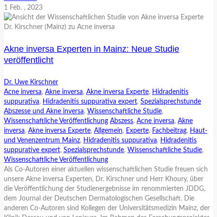
1
Feb.
, 2023
Akne inversa Experten in Mainz: Neue Studie
veröffentlicht
Dr. Uwe Kirschner
Acne inversa
,
Akne inversa
,
Akne inversa Experte
,
Hidradenitis
suppurativa
,
Hidradenitis suppurativa expert
,
Spezialsprechstunde
Abszesse und Akne inversa
,
Wissenschaftliche Studie
,
Wissenschaftliche Veröffentlichung
Abszess
,
Acne inversa
,
Akne
inversa
,
Akne inversa Experte
,
Allgemein
,
Experte
,
Fachbeitrag
,
Haut-
und Venenzentrum Mainz
,
Hidradenitis suppurativa
,
Hidradenitis
suppurative expert
,
Spezialsprechstunde
,
Wissenschaftliche Studie
,
Wissenschaftliche Veröffentlichung
Als Co-Autoren einer aktuellen wissenschaftlichen Studie freuen sich
unsere Akne inversa Experten, Dr. Kirschner und Herr Khoury, über
die Veröffentlichung der Studienergebnisse im renommierten JDDG,
dem Journal der Deutschen Dermatologischen Gesellschaft. Die
anderen Co-Autoren sind Kollegen der Universitätsmedizin Mainz, der