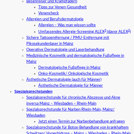
Besenreiser und Krampfadern
Tipps zur Venen-Gesundheit
Venencheck
Allergien und Berufsdermatologie
Allergien – Was man wissen sollte
3
2
Umfassendes Allergie-Screening ALEX
(davor ALEX
)
Sichere Tattooentfernung / PMU-Entfernung mit
Pikosekundenlaser in Mainz
Operative Dermatologie und Laserbehandlung
Medizinische Kosmetik und dermatologische Fußpflege in
Mainz
Dermatologische Fußpflege in Mainz
Onko-Kosmetik/ Onkologische Kosmetik
Ästhetische Dermatologie (auch für Männer)
Ästhetische Dermatologie für Männer
Spezialsprechstunden
Spezialsprechstunde für chronische Abszesse und Akne
inversa Mainz – Wiesbaden – Rhein-Main
Spezialsprechstunde für Narben Rhein-Main, Mainz/
Wiesbaden
Jetzt einen Termin zur Narbenbehandlung anfragen
Spezialsprechstunde für Botox-Behandlung von krankhaftem
Schwitzen/ Hyperhidrose – Mainz – Wiesbaden – Rhein-Main