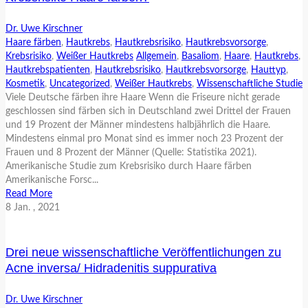
Dr. Uwe Kirschner
Haare färben
,
Hautkrebs
,
Hautkrebsrisiko
,
Hautkrebsvorsorge
,
Krebsrisiko
,
Weißer Hautkrebs
Allgemein
,
Basaliom
,
Haare
,
Hautkrebs
,
Hautkrebspatienten
,
Hautkrebsrisiko
,
Hautkrebsvorsorge
,
Hauttyp
,
Kosmetik
,
Uncategorized
,
Weißer Hautkrebs
,
Wissenschaftliche Studie
Viele Deutsche färben ihre Haare Wenn die Friseure nicht gerade
geschlossen sind färben sich in Deutschland zwei Drittel der Frauen
und 19 Prozent der Männer mindestens halbjährlich die Haare.
Mindestens einmal pro Monat sind es immer noch 23 Prozent der
Frauen und 8 Prozent der Männer (Quelle: Statistika 2021).
Amerikanische Studie zum Krebsrisiko durch Haare färben
Amerikanische Forsc...
Read More
8
Jan.
, 2021
Drei neue wissenschaftliche Veröffentlichungen zu
Acne inversa/ Hidradenitis suppurativa
Dr. Uwe Kirschner