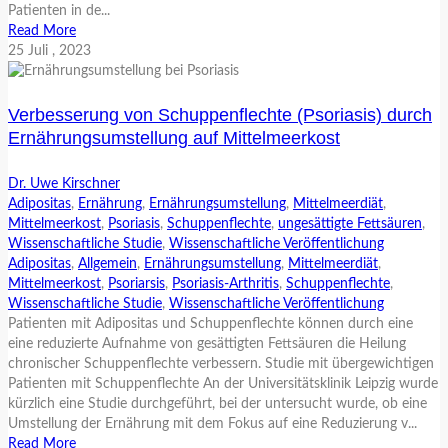
Patienten in de...
Read More
25
Juli
, 2023
Verbesserung von Schuppenflechte (Psoriasis) durch
Ernährungsumstellung auf Mittelmeerkost
Dr. Uwe Kirschner
Adipositas
,
Ernährung
,
Ernährungsumstellung
,
Mittelmeerdiät
,
Mittelmeerkost
,
Psoriasis
,
Schuppenflechte
,
ungesättigte Fettsäuren
,
Wissenschaftliche Studie
,
Wissenschaftliche Veröffentlichung
Adipositas
,
Allgemein
,
Ernährungsumstellung
,
Mittelmeerdiät
,
Mittelmeerkost
,
Psoriarsis
,
Psoriasis-Arthritis
,
Schuppenflechte
,
Wissenschaftliche Studie
,
Wissenschaftliche Veröffentlichung
Patienten mit Adipositas und Schuppenflechte können durch eine
eine reduzierte Aufnahme von gesättigten Fettsäuren die Heilung
chronischer Schuppenflechte verbessern. Studie mit übergewichtigen
Patienten mit Schuppenflechte An der Universitätsklinik Leipzig wurde
kürzlich eine Studie durchgeführt, bei der untersucht wurde, ob eine
Umstellung der Ernährung mit dem Fokus auf eine Reduzierung v...
Read More