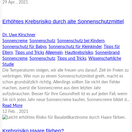
29
Apr.
, 2021
Erhöhtes Krebsrisiko durch alte Sonnenschutzmittel
Dr. Uwe Kirschner
Sonnencreme
,
Sonnenschutz
,
Sonnenschutz bei Kindern
,
Sonnenschutz für Babys
,
Sonnenschutz für Kleinkinder
,
Tipps für
Eltern
,
Tipps und Tricks
Allgemein
,
Hautkrebsrisiko
,
Sonnenbrand
,
Sonnencreme
,
Sonnenschutz
,
Tipps und Tricks
,
Wissenschaftliche
Studie
Die Temperaturen steigen, wir alle freuen uns darauf, Zeit im Freien zu
verbringen. Wer nun zu einem Sonnenschutzmittel greift, macht es
schon grundsätzlich richtig. Allerdings sollten Sie nicht den Fehler
machen, zuerst die Sonnencreme aus dem letzten Jahr
aufzubrauchen. Besser für Ihre Gesundheit ist es auf jeden Fall, wenn
Sie sich jedes Jahr neue Sonnencreme kaufen. Sonnencreme bildet d...
Read More
12
Feb.
, 2021
Krebsrisiko Haare färben?