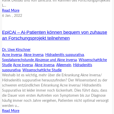
Klinik Dessau und von Lenicura. Im Rahmen des Forschungsprojektes
L...
Read More
6
Jan.
, 2022
EpiCAi – Ai-Patienten können bequem von zuhause
an Forschungsprojekt teilnehmen
Dr. Uwe Kirschner
Acne inversa
,
Akne inversa
,
Hidradenitis suppurativa
,
Spezialsprechstunde Abszesse und Akne inversa
,
Wissenschaftliche
Studie
Acne inversa
,
Akne inversa
,
Allgemein
,
Hidradenitis
suppurativa
,
Wissenschaftliche Studie
Weshalb ist es wichtig, mehr über die Erkrankung Akne inversa/
Hidradenitis suppurative herauszufinden? Der Wissensstand zu der
schweren entzündlichen Erkrankung Acne inversa/ Hidradenitis
Suppurativa ist leider immer noch lückenhaft. Dies führt dazu, dass
die Dauer vom ersten Auftreten von Symptomen bis zur Diagnose
häufig immer noch Jahre vergehen, Patienten nicht optimal versorgt
werden u...
Read More