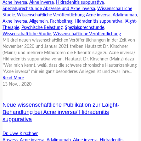
Acne inversa
,
Akne inversa
,
Hidradenitis suppurativa
,
Spezialsprechstunde Abszesse und Akne inversa
,
Wissenschaftliche
Studie
,
Wissenschaftliche Veröffentlichung
Acne inversa
,
Adalimumab
,
Akne inversa
,
Allgemein
,
Fachbeitrag
,
Hidradenitis suppurativa
,
lAight-
Therapie
,
Psychische Belastung
,
Spezialsprechstunde
,
Wissenschaftliche Studie
,
Wissenschaftliche Veröffentlichung
Mit drei neuen wissenschaftlichen Veröffentlichungen in der Zeit von
November 2020 und Januar 2021 treiben Hautarzt Dr. Kirschner
(Mainz) und mehrere Mitautoren die Erkenntnislage zu Acne inversa/
Hidradenitis suppurativa voran. Hautarzt Dr. Kirschner (Mainz) dazu
"Wer mich kennt, weiß, dass die schwere chronische Hauterkrankung
"Akne inversa" mir ein ganz besonderes Anliegen ist und zwar ihre...
Read More
13
Nov.
, 2020
Neue wissenschaftliche Publikation zur Laight-
Behandlung bei Acne inversa/ Hidradenitis
suppurativa
Dr. Uwe Kirschner
Abszess
,
Acne inversa
,
Adalimumab
,
Akne inversa
,
Hidradenitis