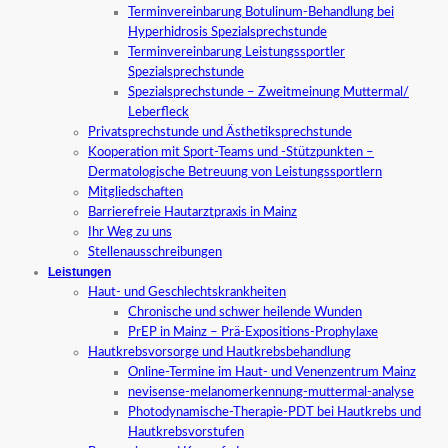
Terminvereinbarung Botulinum-Behandlung bei
Hyperhidrosis Spezialsprechstunde
Terminvereinbarung Leistungssportler
Spezialsprechstunde
Spezialsprechstunde – Zweitmeinung Muttermal/
Leberfleck
Privatsprechstunde und Ästhetiksprechstunde
Kooperation mit Sport-Teams und -Stützpunkten –
Dermatologische Betreuung von Leistungssportlern
Mitgliedschaften
Barrierefreie Hautarztpraxis in Mainz
Ihr Weg zu uns
Stellenausschreibungen
Leistungen
Haut- und Geschlechtskrankheiten
Chronische und schwer heilende Wunden
PrEP in Mainz – Prä-Expositions-Prophylaxe
Hautkrebsvorsorge und Hautkrebsbehandlung
Online-Termine im Haut- und Venenzentrum Mainz
nevisense-melanomerkennung-muttermal-analyse
Photodynamische-Therapie-PDT bei Hautkrebs und
Hautkrebsvorstufen