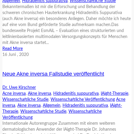
Allgemein
,
Hidradenitis suppurativa
,
Wissenschaftliche Studie
Bekanntermaßen ist mir die Erforschung und Behandlung der
schweren chronischen Hauterkrankung Hidradenitis Suppurativa
(auch Akne inversa) ein besonderes Anliegen. Daher möchte ich heute
auf eine vom Bund geförderte Studie aufmerksam machen.Das
bundesweite Projekt EsmAiL – Evaluation eines strukturierten und
leitlinienbasierten multimodalen Versorgungskonzepts für Menschen
mit Akne inversa startet...
Read More
16
Juni
, 2020
Neue Akne inversa Fallstudie veröffentlicht
Dr. Uwe Kirschner
Acne inversa
,
Akne inversa
,
Hidradenitis suppurativa
,
lAight-Therapie
,
Wissenschaftliche Studie
,
Wissenschaftliche Veröffentlichung
Acne
inversa
,
Akne inversa
,
Allgemein
,
Hidradenitis suppurativa
,
lAight-
Therapie
,
Wissenschaftliche Studie
,
Wissenschaftliche
Veröffentlichung
Internationale Autorengruppe Zusammen mit einem weiteren
dermatologischen Anwender der lAight-Therapie Dr. Johannes