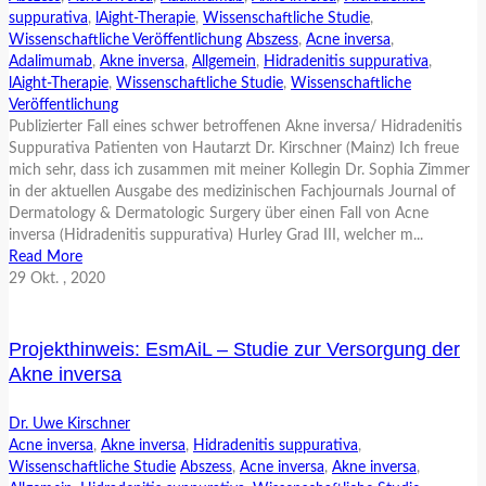
suppurativa
,
lAight-Therapie
,
Wissenschaftliche Studie
,
Wissenschaftliche Veröffentlichung
Abszess
,
Acne inversa
,
Adalimumab
,
Akne inversa
,
Allgemein
,
Hidradenitis suppurativa
,
lAight-Therapie
,
Wissenschaftliche Studie
,
Wissenschaftliche
Veröffentlichung
Publizierter Fall eines schwer betroffenen Akne inversa/ Hidradenitis
Suppurativa Patienten von Hautarzt Dr. Kirschner (Mainz) Ich freue
mich sehr, dass ich zusammen mit meiner Kollegin Dr. Sophia Zimmer
in der aktuellen Ausgabe des medizinischen Fachjournals Journal of
Dermatology & Dermatologic Surgery über einen Fall von Acne
inversa (Hidradenitis suppurativa) Hurley Grad III, welcher m...
Read More
29
Okt.
, 2020
Projekthinweis: EsmAiL – Studie zur Versorgung der
Akne inversa
Dr. Uwe Kirschner
Acne inversa
,
Akne inversa
,
Hidradenitis suppurativa
,
Wissenschaftliche Studie
Abszess
,
Acne inversa
,
Akne inversa
,