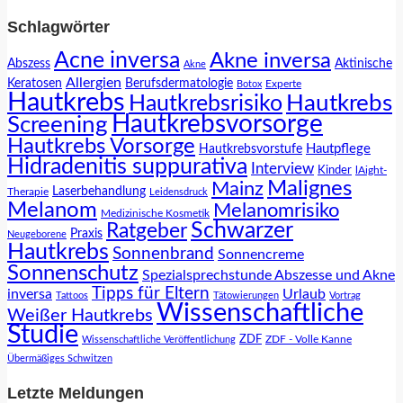
Schlagwörter
Acne inversa
Akne inversa
Abszess
Aktinische
Akne
Allergien
Keratosen
Berufsdermatologie
Experte
Botox
Hautkrebs
Hautkrebs
Hautkrebsrisiko
Hautkrebsvorsorge
Screening
Hautkrebs Vorsorge
Hautpflege
Hautkrebsvorstufe
Hidradenitis suppurativa
Interview
Kinder
lAight-
Malignes
Mainz
Laserbehandlung
Therapie
Leidensdruck
Melanom
Melanomrisiko
Medizinische Kosmetik
Schwarzer
Ratgeber
Praxis
Neugeborene
Hautkrebs
Sonnenbrand
Sonnencreme
Sonnenschutz
Spezialsprechstunde Abszesse und Akne
Tipps für Eltern
inversa
Urlaub
Tattoos
Tätowierungen
Vortrag
Wissenschaftliche
Weißer Hautkrebs
Studie
ZDF
ZDF - Volle Kanne
Wissenschaftliche Veröffentlichung
Übermäßiges Schwitzen
Letzte Meldungen