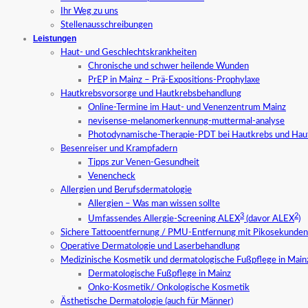
Ihr Weg zu uns
Stellenausschreibungen
Leistungen
Haut- und Geschlechtskrankheiten
Chronische und schwer heilende Wunden
PrEP in Mainz – Prä-Expositions-Prophylaxe
Hautkrebsvorsorge und Hautkrebsbehandlung
Online-Termine im Haut- und Venenzentrum Mainz
nevisense-melanomerkennung-muttermal-analyse
Photodynamische-Therapie-PDT bei Hautkrebs und Hau
Besenreiser und Krampfadern
Tipps zur Venen-Gesundheit
Venencheck
Allergien und Berufsdermatologie
Allergien – Was man wissen sollte
3
2
Umfassendes Allergie-Screening ALEX
(davor ALEX
)
Sichere Tattooentfernung / PMU-Entfernung mit Pikosekundenl
Operative Dermatologie und Laserbehandlung
Medizinische Kosmetik und dermatologische Fußpflege in Main
Dermatologische Fußpflege in Mainz
Onko-Kosmetik/ Onkologische Kosmetik
Ästhetische Dermatologie (auch für Männer)