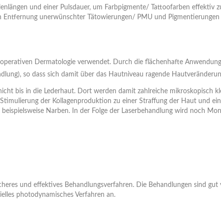
llenlängen und einer Pulsdauer, um Farbpigmente/ Tattoofarben effektiv 
eren Entfernung unerwünschter Tätowierungen/ PMU und Pigmentierungen
er operativen Dermatologie verwendet. Durch die flächenhafte Anwendung 
ndlung), so dass sich damit über das Hautniveau ragende Hautveränderu
chicht bis in die Lederhaut. Dort werden damit zahlreiche mikroskopis
 Stimulierung der Kollagenproduktion zu einer Straffung der Haut und ein
beispielsweise Narben. In der Folge der Laserbehandlung wird noch Mon
heres und effektives Behandlungsverfahren. Die Behandlungen sind gut v
ielles photodynamisches Verfahren an.