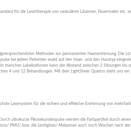
andard für die Lasertherapie von vaskulären Läsionen, Feuermalen etc. se
folgversprechendsten Methoden zur permanenten Haarentfernung. Die Lich
pulse bei jedem Patienten exakt auf den Haar- und den Hauttyp eingestel
n manchen Lokalisationen kann der Abstand zwischen 2 Sitzungen bis zu
chen 4 und 12 Behandlungen. Mit dem LightSheer Quattro steht uns ein 
lichste Lasersystem für die sichere und effektive Entfernung von mehr
 Durch ultrakurze Pikosekundenpulse werden die Farbpartikel durch einen
attoo/ PMU/ bzw. die Lentigines/ Melasmen auch noch Wochen nach der L