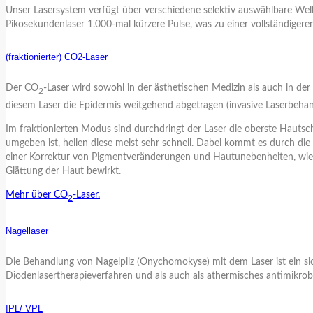
Unser Lasersystem verfügt über verschiedene selektiv auswählbare We
Pikosekundenlaser 1.000-mal kürzere Pulse, was zu einer vollständig
(fraktionierter) CO2-Laser
Der CO
-Laser wird sowohl in der ästhetischen Medizin als auch in d
2
diesem Laser die Epidermis weitgehend abgetragen (invasive Laserbeha
Im fraktionierten Modus sind durchdringt der Laser die oberste Hauts
umgeben ist, heilen diese meist sehr schnell. Dabei kommt es durch die
einer Korrektur von Pigmentveränderungen und Hautunebenheiten, wie 
Glättung der Haut bewirkt.
Mehr über CO
-Laser.
2
Nagellaser
Die Behandlung von Nagelpilz (Onychomokyse) mit dem Laser ist ein sic
Diodenlasertherapieverfahren und als auch als athermisches antimikrob
IPL/ VPL