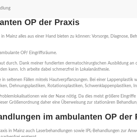
ndlung
anten OP der Praxis
xis in Mainz alles aus einer Hand bieten zu können: Vorsorge, Diagnose,
 ambulante OP/ Eingriffsräume.
 Haut durch. Dank meiner fundierten dermatochirurgischen Ausbildung an
en kann. Ich arbeite dabei schmerzfrei in Lokalanästhesie.
ie in seltenen Fällen mittels Hautverpflanzungen. Bei einer Lappenpla
iken, Dehnungsplastiken, Rotationsplastiken, Schwenklappenplastiken, In
blemlokalisationen wie der Nase nötig. Da dies meist größere Eingriffe a
en dieser Größenordnung daher eine Überweisung zur stationären Behandlun
ndlungen im ambulanten OP der 
raxis in Mainz auch Laserbehandlungen sowie IPL-Behandlungen zur Anw