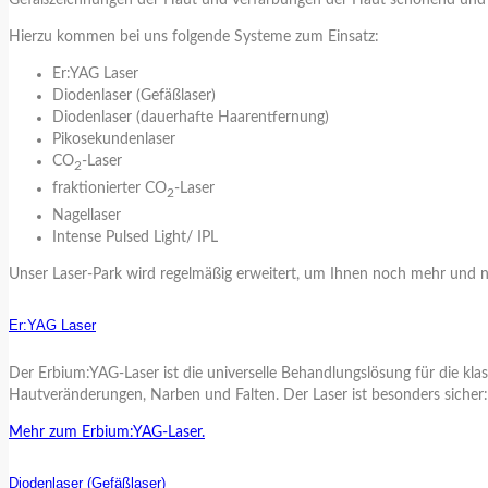
Gefäßzeichnungen der Haut und Verfärbungen der Haut schonend und n
Hierzu kommen bei uns folgende Systeme zum Einsatz:
Er:YAG Laser
Diodenlaser (Gefäßlaser)
Diodenlaser (dauerhafte Haarentfernung)
Pikosekundenlaser
CO
-Laser
2
fraktionierter CO
-Laser
2
Nagellaser
Intense Pulsed Light/ IPL
Unser Laser-Park wird regelmäßig erweitert, um Ihnen noch mehr und 
Er:YAG Laser
Der Erbium:YAG-Laser ist die universelle Behandlungslösung für die kl
Hautveränderungen, Narben und Falten. Der Laser ist besonders sicher: 
Mehr zum Erbium:YAG-Laser.
Diodenlaser (Gefäßlaser)