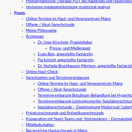
Photodynamische-Therapie-PDT bei Hautkrebs und Hautkrebs
nevisense-melanomerkennung-muttermal-analyse
Praxis
Online-Termine im Haut- und Venenzentrum Mainz
Offene-/ Akut-Sprechstunde
Meine Philosophie
Ärzteteam
Dr. Uwe Kirschner, Praxisinhaber
Presse- und Medienpool
Erato Beis, angestellte Fachärztin
Pia Schmid, angestellte Fachärztin
Dr. Stefanie Bruchhausen-Mertens, angestellte Fachärzt
Online Haut-Check
Sprechzeiten und Terminvereinbarung
Online-Termine im Haut- und Venenzentrum Mainz
Offene-/ Akut-Sprechstunde
Terminvereinbarung Botulinum-Behandlung bei Hyperhid
Terminvereinbarung Leistungssportler Spezialsprechstu
Spezialsprechstunde – Zweitmeinung Muttermal/ Leber
Privatsprechstunde und Ästhetiksprechstunde
Kooperation mit Sport-Teams und -Stützpunkten – Dermatologi
Mitgliedschaften
Barrierefreie Hautarztpraxis in Mainz