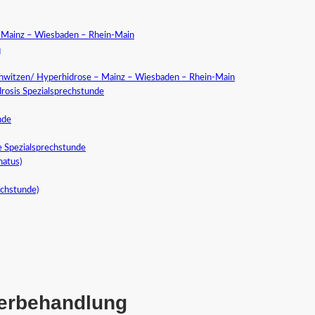
a Mainz – Wiesbaden – Rhein-Main
n
chwitzen/ Hyperhidrose – Mainz – Wiesbaden – Rhein-Main
rosis Spezialsprechstunde
nde
e Spezialsprechstunde
natus)
echstunde)
serbehandlung