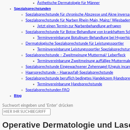
Ästhetische Dermatologie für Männer
Spezialsprechstunden
Spezialsprechstunde für chronische Abszesse und Akne invers
Spezialsprechstunde für Narben Rhein-Main, Mainz/ Wiesbade
Jetzt einen Termin zur Narbenbehandlung anfragen
Spezialsprechstunde für Botox-Behandlung von krankhaftem S
Terminvereinbarung Botulinum-Behandlung bei Hyperhid
Dermatologische Spezialsprechstunde für Leistungssportler
Terminvereinbarung Leistungssportler Spezialsprechstu
Spezialsprechstunde – Zweitmeinung Muttermal/ Leberfleck
Terminvereinbarung Zweitmeinung auffällige Muttermal
Spezialsprechstunde Eingewachsener Zehennagel (Unguis incar
Haarsprechstunde – Haarausfall-Spezialsprechstunde
Spezialsprechstunde beruflich bedingtes Handekzem (Handspr
Terminvereinbarung Handsprechstunde
Spezialsprechstunden FAQ
Blog
Suchwort eingeben und 'Enter' drücken
Operative Dermatologie und La