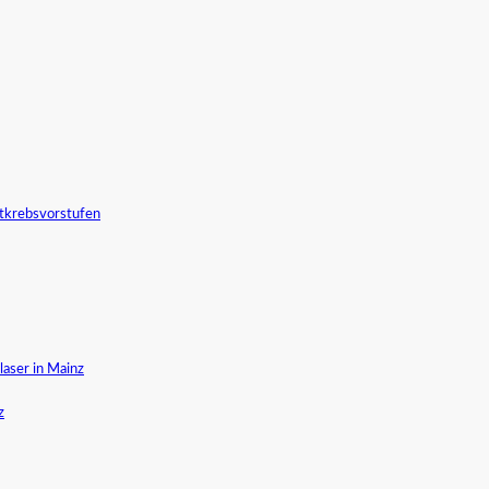
tkrebsvorstufen
aser in Mainz
z