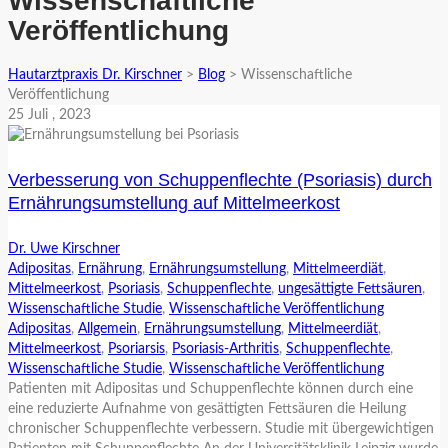
Wissenschaftliche
Veröffentlichung
Hautarztpraxis Dr. Kirschner
>
Blog
>
Wissenschaftliche
Veröffentlichung
25
Juli
, 2023
Verbesserung von Schuppenflechte (Psoriasis) durch
Ernährungsumstellung auf Mittelmeerkost
Dr. Uwe Kirschner
Adipositas
,
Ernährung
,
Ernährungsumstellung
,
Mittelmeerdiät
,
Mittelmeerkost
,
Psoriasis
,
Schuppenflechte
,
ungesättigte Fettsäuren
,
Wissenschaftliche Studie
,
Wissenschaftliche Veröffentlichung
Adipositas
,
Allgemein
,
Ernährungsumstellung
,
Mittelmeerdiät
,
Mittelmeerkost
,
Psoriarsis
,
Psoriasis-Arthritis
,
Schuppenflechte
,
Wissenschaftliche Studie
,
Wissenschaftliche Veröffentlichung
Patienten mit Adipositas und Schuppenflechte können durch eine
eine reduzierte Aufnahme von gesättigten Fettsäuren die Heilung
chronischer Schuppenflechte verbessern. Studie mit übergewichtigen