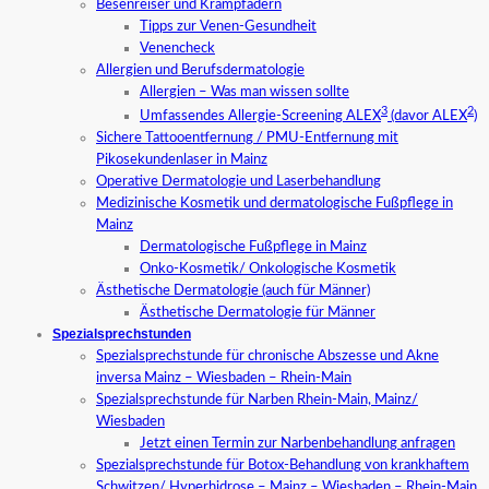
Besenreiser und Krampfadern
Tipps zur Venen-Gesundheit
Venencheck
Allergien und Berufsdermatologie
Allergien – Was man wissen sollte
3
2
Umfassendes Allergie-Screening ALEX
(davor ALEX
)
Sichere Tattooentfernung / PMU-Entfernung mit
Pikosekundenlaser in Mainz
Operative Dermatologie und Laserbehandlung
Medizinische Kosmetik und dermatologische Fußpflege in
Mainz
Dermatologische Fußpflege in Mainz
Onko-Kosmetik/ Onkologische Kosmetik
Ästhetische Dermatologie (auch für Männer)
Ästhetische Dermatologie für Männer
Spezialsprechstunden
Spezialsprechstunde für chronische Abszesse und Akne
inversa Mainz – Wiesbaden – Rhein-Main
Spezialsprechstunde für Narben Rhein-Main, Mainz/
Wiesbaden
Jetzt einen Termin zur Narbenbehandlung anfragen
Spezialsprechstunde für Botox-Behandlung von krankhaftem
Schwitzen/ Hyperhidrose – Mainz – Wiesbaden – Rhein-Main