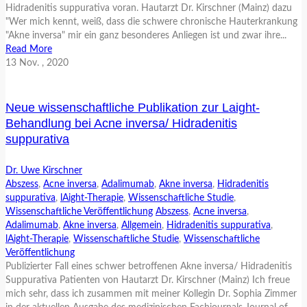
Hidradenitis suppurativa voran. Hautarzt Dr. Kirschner (Mainz) dazu
"Wer mich kennt, weiß, dass die schwere chronische Hauterkrankung
"Akne inversa" mir ein ganz besonderes Anliegen ist und zwar ihre...
Read More
13
Nov.
, 2020
Neue wissenschaftliche Publikation zur Laight-
Behandlung bei Acne inversa/ Hidradenitis
suppurativa
Dr. Uwe Kirschner
Abszess
,
Acne inversa
,
Adalimumab
,
Akne inversa
,
Hidradenitis
suppurativa
,
lAight-Therapie
,
Wissenschaftliche Studie
,
Wissenschaftliche Veröffentlichung
Abszess
,
Acne inversa
,
Adalimumab
,
Akne inversa
,
Allgemein
,
Hidradenitis suppurativa
,
lAight-Therapie
,
Wissenschaftliche Studie
,
Wissenschaftliche
Veröffentlichung
Publizierter Fall eines schwer betroffenen Akne inversa/ Hidradenitis
Suppurativa Patienten von Hautarzt Dr. Kirschner (Mainz) Ich freue
mich sehr, dass ich zusammen mit meiner Kollegin Dr. Sophia Zimmer