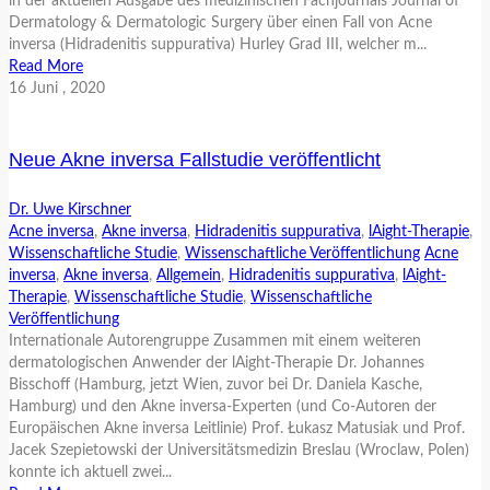
in der aktuellen Ausgabe des medizinischen Fachjournals Journal of
Dermatology & Dermatologic Surgery über einen Fall von Acne
inversa (Hidradenitis suppurativa) Hurley Grad III, welcher m...
Read More
16
Juni
, 2020
Neue Akne inversa Fallstudie veröffentlicht
Dr. Uwe Kirschner
Acne inversa
,
Akne inversa
,
Hidradenitis suppurativa
,
lAight-Therapie
,
Wissenschaftliche Studie
,
Wissenschaftliche Veröffentlichung
Acne
inversa
,
Akne inversa
,
Allgemein
,
Hidradenitis suppurativa
,
lAight-
Therapie
,
Wissenschaftliche Studie
,
Wissenschaftliche
Veröffentlichung
Internationale Autorengruppe Zusammen mit einem weiteren
dermatologischen Anwender der lAight-Therapie Dr. Johannes
Bisschoff (Hamburg, jetzt Wien, zuvor bei Dr. Daniela Kasche,
Hamburg) und den Akne inversa-Experten (und Co-Autoren der
Europäischen Akne inversa Leitlinie) Prof. Łukasz Matusiak und Prof.
Jacek Szepietowski der Universitätsmedizin Breslau (Wroclaw, Polen)
konnte ich aktuell zwei...