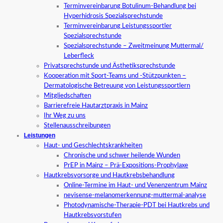
Terminvereinbarung Botulinum-Behandlung bei
Hyperhidrosis Spezialsprechstunde
Terminvereinbarung Leistungssportler
Spezialsprechstunde
Spezialsprechstunde – Zweitmeinung Muttermal/
Leberfleck
Privatsprechstunde und Ästhetiksprechstunde
Kooperation mit Sport-Teams und -Stützpunkten –
Dermatologische Betreuung von Leistungssportlern
Mitgliedschaften
Barrierefreie Hautarztpraxis in Mainz
Ihr Weg zu uns
Stellenausschreibungen
Leistungen
Haut- und Geschlechtskrankheiten
Chronische und schwer heilende Wunden
PrEP in Mainz – Prä-Expositions-Prophylaxe
Hautkrebsvorsorge und Hautkrebsbehandlung
Online-Termine im Haut- und Venenzentrum Mainz
nevisense-melanomerkennung-muttermal-analyse
Photodynamische-Therapie-PDT bei Hautkrebs und
Hautkrebsvorstufen