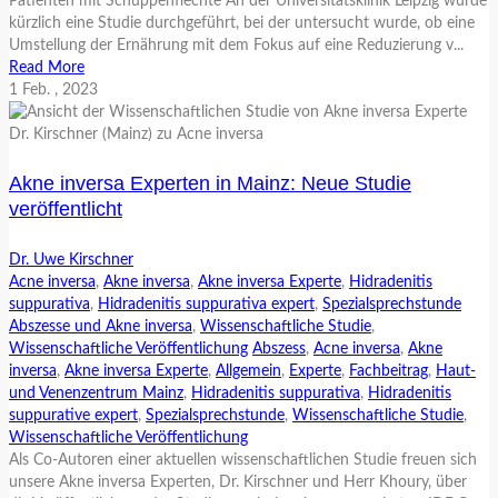
Patienten mit Schuppenflechte An der Universitätsklinik Leipzig wurde
kürzlich eine Studie durchgeführt, bei der untersucht wurde, ob eine
Umstellung der Ernährung mit dem Fokus auf eine Reduzierung v...
Read More
1
Feb.
, 2023
Akne inversa Experten in Mainz: Neue Studie
veröffentlicht
Dr. Uwe Kirschner
Acne inversa
,
Akne inversa
,
Akne inversa Experte
,
Hidradenitis
suppurativa
,
Hidradenitis suppurativa expert
,
Spezialsprechstunde
Abszesse und Akne inversa
,
Wissenschaftliche Studie
,
Wissenschaftliche Veröffentlichung
Abszess
,
Acne inversa
,
Akne
inversa
,
Akne inversa Experte
,
Allgemein
,
Experte
,
Fachbeitrag
,
Haut-
und Venenzentrum Mainz
,
Hidradenitis suppurativa
,
Hidradenitis
suppurative expert
,
Spezialsprechstunde
,
Wissenschaftliche Studie
,
Wissenschaftliche Veröffentlichung
Als Co-Autoren einer aktuellen wissenschaftlichen Studie freuen sich
unsere Akne inversa Experten, Dr. Kirschner und Herr Khoury, über