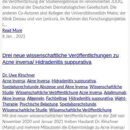
die Veröffentlichung der Studienergebnisse im renommierten JDDG,
dem Journal der Deutschen Dermatologischen Gesellschaft. Die
anderen Co-Autoren sind Kollegen der Universitätsmedizin Mainz, der
Klinik Dessau und von Lenicura. Im Rahmen des Forschungsprojektes
L...
Read More
8
Jan.
, 2021
Drei neue wissenschaftliche Veröffentlichungen zu
Acne inversa/ Hidradenitis suppurativa
Dr. Uwe Kirschner
Acne inversa
,
Akne inversa
,
Hidradenitis suppurativa
,
Spezialsprechstunde Abszesse und Akne inversa
,
Wissenschaftliche
Studie
,
Wissenschaftliche Veröffentlichung
Acne inversa
,
Adalimumab
,
Akne inversa
,
Allgemein
,
Fachbeitrag
,
Hidradenitis suppurativa
,
lAight-
Therapie
,
Psychische Belastung
,
Spezialsprechstunde
,
Wissenschaftliche Studie
,
Wissenschaftliche Veröffentlichung
Mit drei neuen wissenschaftlichen Veröffentlichungen in der Zeit von
November 2020 und Januar 2021 treiben Hautarzt Dr. Kirschner
(Mainz) und mehrere Mitautoren die Erkenntnislage zu Acne inversa/