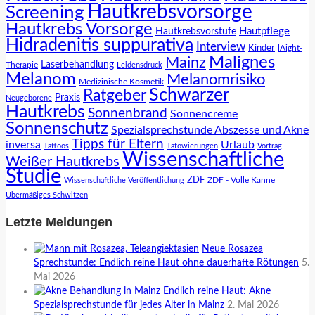
Hautkrebsvorsorge
Screening
Hautkrebs Vorsorge
Hautpflege
Hautkrebsvorstufe
Hidradenitis suppurativa
Interview
Kinder
lAight-
Malignes
Mainz
Laserbehandlung
Therapie
Leidensdruck
Melanom
Melanomrisiko
Medizinische Kosmetik
Schwarzer
Ratgeber
Praxis
Neugeborene
Hautkrebs
Sonnenbrand
Sonnencreme
Sonnenschutz
Spezialsprechstunde Abszesse und Akne
Tipps für Eltern
inversa
Urlaub
Tattoos
Tätowierungen
Vortrag
Wissenschaftliche
Weißer Hautkrebs
Studie
ZDF
ZDF - Volle Kanne
Wissenschaftliche Veröffentlichung
Übermäßiges Schwitzen
Letzte Meldungen
Neue Rosazea
Sprechstunde: Endlich reine Haut ohne dauerhafte Rötungen
5.
Mai 2026
Endlich reine Haut: Akne
Spezialsprechstunde für jedes Alter in Mainz
2. Mai 2026