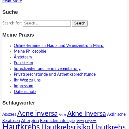
Read More
Suche
Search for:
Meine Praxis
Online-Termine im Haut- und Venenzentrum Mainz
Meine Philosophie
Ärzteteam
Praxisteam
Sprechzeiten und Terminvereinbarung
Privatsprechstunde und Ästhetiksprechstunde
Ihr Weg zu uns
Impressum
Datenschutz
Schlagwörter
Acne inversa
Akne inversa
Abszess
Aktinische
Akne
Allergien
Keratosen
Berufsdermatologie
Experte
Botox
Hautkrebs
Hautkrebs
Hautkrebsrisiko