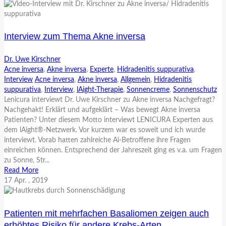
Interview zum Thema Akne inversa
Dr. Uwe Kirschner
Acne inversa
,
Akne inversa
,
Experte
,
Hidradenitis suppurativa
,
Interview
Acne inversa
,
Akne inversa
,
Allgemein
,
Hidradenitis
suppurativa
,
Interview
,
lAight-Therapie
,
Sonnencreme
,
Sonnenschutz
Lenicura interviewt Dr. Uwe Kirschner zu Akne inversa Nachgefragt?
Nachgehakt! Erklärt und aufgeklärt – Was bewegt Akne inversa
Patienten? Unter diesem Motto interviewt LENICURA Experten aus
dem lAight®-Netzwerk. Vor kurzem war es soweit und ich wurde
interviewt. Vorab hatten zahlreiche Ai-Betroffene ihre Fragen
einreichen können. Entsprechend der Jahreszeit ging es v.a. um Fragen
zu Sonne, Str...
Read More
17
Apr.
, 2019
Patienten mit mehrfachen Basaliomen zeigen auch
erhöhtes Risiko für andere Krebs-Arten