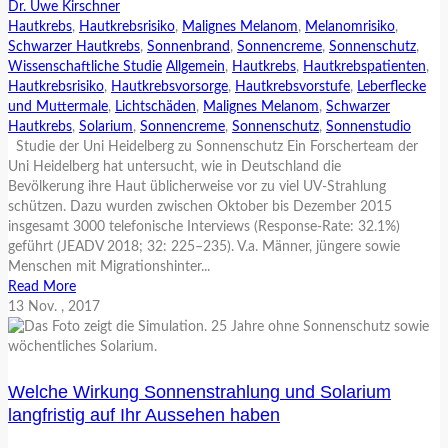
Dr. Uwe Kirschner
Hautkrebs
,
Hautkrebsrisiko
,
Malignes Melanom
,
Melanomrisiko
,
Schwarzer Hautkrebs
,
Sonnenbrand
,
Sonnencreme
,
Sonnenschutz
,
Wissenschaftliche Studie
Allgemein
,
Hautkrebs
,
Hautkrebspatienten
,
Hautkrebsrisiko
,
Hautkrebsvorsorge
,
Hautkrebsvorstufe
,
Leberflecke
und Muttermale
,
Lichtschäden
,
Malignes Melanom
,
Schwarzer
Hautkrebs
,
Solarium
,
Sonnencreme
,
Sonnenschutz
,
Sonnenstudio
Studie der Uni Heidelberg zu Sonnenschutz Ein Forscherteam der
Uni Heidelberg hat untersucht, wie in Deutschland die
Bevölkerung ihre Haut üblicherweise vor zu viel UV-Strahlung
schützen. Dazu wurden zwischen Oktober bis Dezember 2015
insgesamt 3000 telefonische Interviews (Response-Rate: 32.1%)
geführt (JEADV 2018; 32: 225–235). V.a. Männer, jüngere sowie
Menschen mit Migrationshinter...
Read More
13
Nov.
, 2017
Welche Wirkung Sonnenstrahlung und Solarium
langfristig auf Ihr Aussehen haben