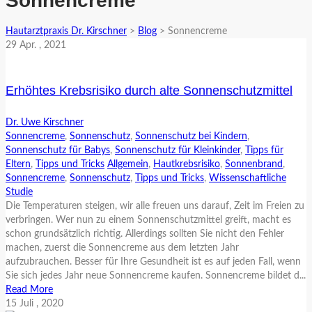
Sonnencreme
Hautarztpraxis Dr. Kirschner
>
Blog
>
Sonnencreme
29
Apr.
, 2021
Erhöhtes Krebsrisiko durch alte Sonnenschutzmittel
Dr. Uwe Kirschner
Sonnencreme
,
Sonnenschutz
,
Sonnenschutz bei Kindern
,
Sonnenschutz für Babys
,
Sonnenschutz für Kleinkinder
,
Tipps für
Eltern
,
Tipps und Tricks
Allgemein
,
Hautkrebsrisiko
,
Sonnenbrand
,
Sonnencreme
,
Sonnenschutz
,
Tipps und Tricks
,
Wissenschaftliche
Studie
Die Temperaturen steigen, wir alle freuen uns darauf, Zeit im Freien zu
verbringen. Wer nun zu einem Sonnenschutzmittel greift, macht es
schon grundsätzlich richtig. Allerdings sollten Sie nicht den Fehler
machen, zuerst die Sonnencreme aus dem letzten Jahr
aufzubrauchen. Besser für Ihre Gesundheit ist es auf jeden Fall, wenn
Sie sich jedes Jahr neue Sonnencreme kaufen. Sonnencreme bildet d...
Read More
15
Juli
, 2020