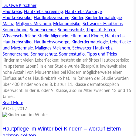
Dr. Uwe Kirschner
Hautkrebs
,
Hautkrebs Screening
,
Hautkrebs Vorsorge
,
Hautkrebsrisiko
,
Hautkrebsvorsorge
,
Kinder
,
Kinderdermatologie
,
Mainz
,
Malignes Melanom
,
Melanomrisiko
,
Schwarzer Hautkrebs
,
Sonnenbrand
,
Sonnencreme
,
Sonnenschutz
,
Tipps für Eltern
,
Wissenschaftliche Studie
Allgemein
,
Eltern und Kinder
,
Hautkrebs
,
Hautkrebsrisiko
,
Hautkrebsvorsorge
,
Kinderdermatologie
,
Leberflecke
und Muttermale
,
Malignes Melanom
,
Schwarzer Hautkrebs
,
Sonnencreme
,
Sonnenschutz
,
Sonnenstudio
,
Tipps und Tricks
Kinder mit vielen Leberflecken: besteht ein erhöhtes Hautkrebsrisiko
im späteren Leben? In einer Studie wurde überprüft inwieweit eine
hohe Anzahl von Muttermalen bei Kindern möglicherweise einen
Einfluss auf das Hautkrebsrisiko hat. Im Rahmen der Studie wurden
über 400 Kinder von der 8. bis zur 11. Klasse dermatoskopisch
überwacht. In der 8. oder 9. Klasse, also im Alter zwischen 13 und 15
Jahre...
Read More
9
Okt.
, 2017
Hautpflege im Winter bei Kindern – worauf Eltern
achten sollten