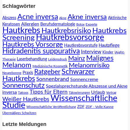
Schlagwörter
Acne inversa
Akne inversa
Abszess
Aktinische
Akne
Allergien
Keratosen
Berufsdermatologie
Experte
Botox
Hautkrebs
Hautkrebs
Hautkrebsrisiko
Hautkrebsvorsorge
Screening
Hautkrebs Vorsorge
Hautpflege
Hautkrebsvorstufe
Hidradenitis suppurativa
Interview
Kinder
lAight-
Malignes
Mainz
Laserbehandlung
Therapie
Leidensdruck
Melanom
Melanomrisiko
Medizinische Kosmetik
Schwarzer
Ratgeber
Praxis
Neugeborene
Hautkrebs
Sonnenbrand
Sonnencreme
Sonnenschutz
Spezialsprechstunde Abszesse und Akne
Tipps für Eltern
inversa
Urlaub
Tattoos
Tätowierungen
Vortrag
Wissenschaftliche
Weißer Hautkrebs
Studie
ZDF
ZDF - Volle Kanne
Wissenschaftliche Veröffentlichung
Übermäßiges Schwitzen
Letzte Meldungen