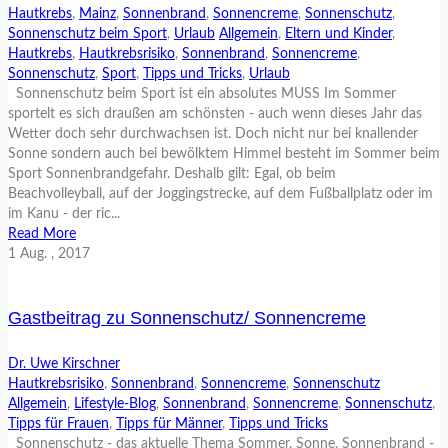
Hautkrebs
,
Mainz
,
Sonnenbrand
,
Sonnencreme
,
Sonnenschutz
,
Sonnenschutz beim Sport
,
Urlaub
Allgemein
,
Eltern und Kinder
,
Hautkrebs
,
Hautkrebsrisiko
,
Sonnenbrand
,
Sonnencreme
,
Sonnenschutz
,
Sport
,
Tipps und Tricks
,
Urlaub
Sonnenschutz beim Sport ist ein absolutes MUSS Im Sommer
sportelt es sich draußen am schönsten - auch wenn dieses Jahr das
Wetter doch sehr durchwachsen ist. Doch nicht nur bei knallender
Sonne sondern auch bei bewölktem Himmel besteht im Sommer beim
Sport Sonnenbrandgefahr. Deshalb gilt: Egal, ob beim
Beachvolleyball, auf der Joggingstrecke, auf dem Fußballplatz oder im
im Kanu - der ric...
Read More
1
Aug.
, 2017
Gastbeitrag zu Sonnenschutz/ Sonnencreme
Dr. Uwe Kirschner
Hautkrebsrisiko
,
Sonnenbrand
,
Sonnencreme
,
Sonnenschutz
Allgemein
,
Lifestyle-Blog
,
Sonnenbrand
,
Sonnencreme
,
Sonnenschutz
,
Tipps für Frauen
,
Tipps für Männer
,
Tipps und Tricks
Sonnenschutz - das aktuelle Thema Sommer, Sonne, Sonnenbrand -