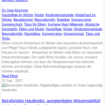
Dr. Uwe Kirschner
Hautpflege im Winter
,
Kinder
,
Kinderdermatologie
,
Kinderhaut im
Winter
,
Neugeborene
,
Neurodermitis
,
Ratgeber
,
Sonnencreme
,
Sonnenschutz
,
Tipps für Eltern
,
trockene Haut
Allgemein
,
Atopische
Dermatitis
,
Eltern und Kinder
,
Hautpflege
,
Kinder
,
Kinderdermatologie
,
Neurodermitis
,
Raumklima
,
Sonnencreme
,
Sonnenschutz
,
Tipps und
Tricks
Wieso braucht Kinderhaut im Winter eine besondere Aufmerksamkeit
und Pflege? Raue Hände, aufgeplatzte Lippen, juckende Haut, rote
Flecken im Gesicht - Kinderhaut im Winter stellt Eltern vor besondere
Herausforderungen. Der kalte Wind draußen, die warme, trockene
Heizungsluft drinnen und dazu die Temperaturwechsel zwischen
drinnen und draußen. Diese Rahmenbedingungen stressen die
ohnehin empfindli...
Read More
25
Sep.
, 2017
Berufsrisiko Hautkrebs: ausgeprägtes Wissensdefizit