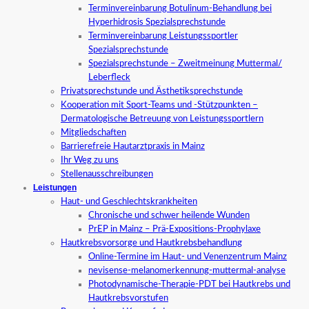
Terminvereinbarung Botulinum-Behandlung bei
Hyperhidrosis Spezialsprechstunde
Terminvereinbarung Leistungssportler
Spezialsprechstunde
Spezialsprechstunde – Zweitmeinung Muttermal/
Leberfleck
Privatsprechstunde und Ästhetiksprechstunde
Kooperation mit Sport-Teams und -Stützpunkten –
Dermatologische Betreuung von Leistungssportlern
Mitgliedschaften
Barrierefreie Hautarztpraxis in Mainz
Ihr Weg zu uns
Stellenausschreibungen
Leistungen
Haut- und Geschlechtskrankheiten
Chronische und schwer heilende Wunden
PrEP in Mainz – Prä-Expositions-Prophylaxe
Hautkrebsvorsorge und Hautkrebsbehandlung
Online-Termine im Haut- und Venenzentrum Mainz
nevisense-melanomerkennung-muttermal-analyse
Photodynamische-Therapie-PDT bei Hautkrebs und
Hautkrebsvorstufen