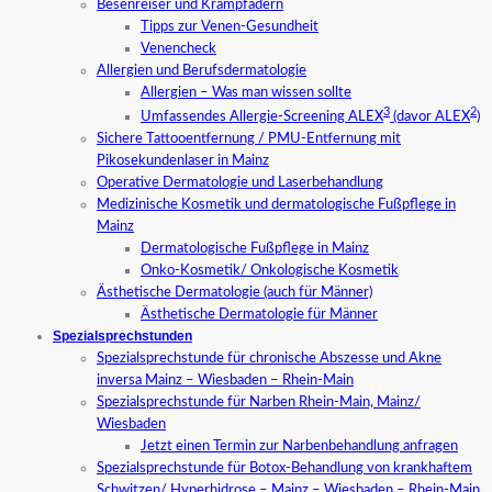
Besenreiser und Krampfadern
Tipps zur Venen-Gesundheit
Venencheck
Allergien und Berufsdermatologie
Allergien – Was man wissen sollte
3
2
Umfassendes Allergie-Screening ALEX
(davor ALEX
)
Sichere Tattooentfernung / PMU-Entfernung mit
Pikosekundenlaser in Mainz
Operative Dermatologie und Laserbehandlung
Medizinische Kosmetik und dermatologische Fußpflege in
Mainz
Dermatologische Fußpflege in Mainz
Onko-Kosmetik/ Onkologische Kosmetik
Ästhetische Dermatologie (auch für Männer)
Ästhetische Dermatologie für Männer
Spezialsprechstunden
Spezialsprechstunde für chronische Abszesse und Akne
inversa Mainz – Wiesbaden – Rhein-Main
Spezialsprechstunde für Narben Rhein-Main, Mainz/
Wiesbaden
Jetzt einen Termin zur Narbenbehandlung anfragen
Spezialsprechstunde für Botox-Behandlung von krankhaftem
Schwitzen/ Hyperhidrose – Mainz – Wiesbaden – Rhein-Main