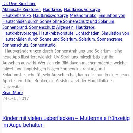
Dr. Uwe Kirschner
Aktinische Keratosen
,
Hautkrebs
,
Hautkrebs Vorsorge
,
Hautkrebsrisiko
,
Hautkrebsvorsorge
,
Melanomrisiko
,
Simuation von
Hautschäden durch Sonne ohne Sonnenschutz und Solarium
,
Sonnenbrand
,
Sonnenschutz
Allgemein
,
Hautkrebs
,
Hautkrebsvorsorge
,
Hautkrebsvorstufe
,
Lichtschäden
,
Simulation von
Hautschäden durch Sonne und Solarium
,
Solarium
,
Sonnencreme
,
Sonnenschutz
,
Sonnenstudio
Hautveränderungen durch Sonnenstrahlung und Solarium - eine
neue App illustriert wie sich UV-Strahlung mittelfristig auf Ihr
Aussehen auswirkt Wer sich ein Bild davon machen möchte, welche
mittel- und langfristigen Folgen Sonneneinstrahlung und
Solariumsbesuche für sein Aussehen hat, kann dies nun in einer neuen
App testen. Titus Brinker, ein Assistenzarzt der Hautklinik des
Universitä...
Read More
24
Okt.
, 2017
Kinder mit vielen Leberflecken – Muttermale frühzeitig
im Auge behalten