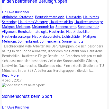
in den betroffenen Berufsgruppen
Dr. Uwe Kirschner
Aktinische Keratosen
,
Berufsdermatologie
,
Hautkrebs
,
Hautkrebs
Screening
,
Hautkrebs Vorsorge
,
Hautkrebsrisiko
,
Hautkrebsvorsorge
,
Malignes Melanom
,
Melanomrisiko
,
Sonnencreme
,
Sonnenschutz
Allgemein
,
Berufsdermatologie
,
Hautkrebs
,
Hautkrebsrisiko
,
Hautkrebsvorsorge
,
Hautkrebsvorstufe
,
Lichtschäden
,
Malignes
Melanom
,
Sonnenbrand
,
Sonnencreme
,
Sonnenschutz
Erschreckend viele Arbeiter aus Berufsgruppen, die sich besonders
häufig in der Sonne aufhalten, ignorieren die Gefahr von Hautkrebs
Berufsrisiko Hautkrebs: Einige Berufe und Branchen bringen es mit
sich, dass man sich besonders viel in der Sonne aufhält: Gärtner,
Landwirte, Dachdecker, Straßenbau etc. Eine aktuelle Studie der TU
München, in der 353 Arbeiter aus Berufsgruppen, die sich b...
Read More
4
Sep.
, 2017
Sonnenschutz beim Sport
Dr. Uwe Kirschner