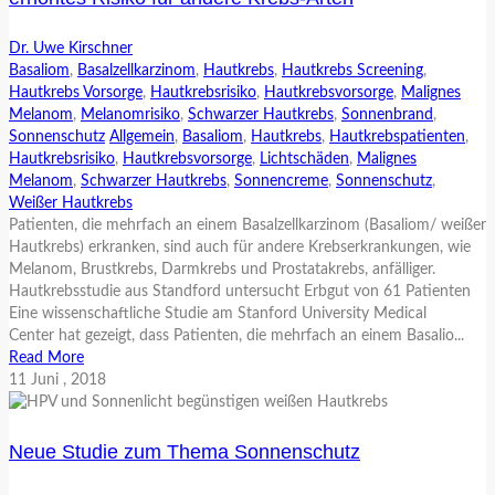
Dr. Uwe Kirschner
Basaliom
,
Basalzellkarzinom
,
Hautkrebs
,
Hautkrebs Screening
,
Hautkrebs Vorsorge
,
Hautkrebsrisiko
,
Hautkrebsvorsorge
,
Malignes
Melanom
,
Melanomrisiko
,
Schwarzer Hautkrebs
,
Sonnenbrand
,
Sonnenschutz
Allgemein
,
Basaliom
,
Hautkrebs
,
Hautkrebspatienten
,
Hautkrebsrisiko
,
Hautkrebsvorsorge
,
Lichtschäden
,
Malignes
Melanom
,
Schwarzer Hautkrebs
,
Sonnencreme
,
Sonnenschutz
,
Weißer Hautkrebs
Patienten, die mehrfach an einem Basalzellkarzinom (Basaliom/ weißer
Hautkrebs) erkranken, sind auch für andere Krebserkrankungen, wie
Melanom, Brustkrebs, Darmkrebs und Prostatakrebs, anfälliger.
Hautkrebsstudie aus Standford untersucht Erbgut von 61 Patienten
Eine wissenschaftliche Studie am Stanford University Medical
Center hat gezeigt, dass Patienten, die mehrfach an einem Basalio...
Read More
11
Juni
, 2018
Neue Studie zum Thema Sonnenschutz