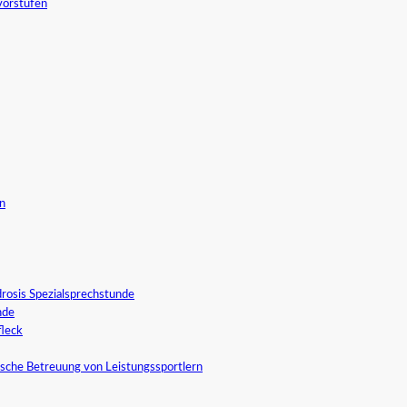
vorstufen
in
rosis Spezialsprechstunde
nde
fleck
sche Betreuung von Leistungssportlern