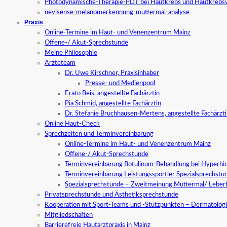
Photodynamische-Therapie-PDT bei Hautkrebs und Hautkrebs
nevisense-melanomerkennung-muttermal-analyse
Praxis
Online-Termine im Haut- und Venenzentrum Mainz
Offene-/ Akut-Sprechstunde
Meine Philosophie
Ärzteteam
Dr. Uwe Kirschner, Praxisinhaber
Presse- und Medienpool
Erato Beis, angestellte Fachärztin
Pia Schmid, angestellte Fachärztin
Dr. Stefanie Bruchhausen-Mertens, angestellte Fachärzt
Online Haut-Check
Sprechzeiten und Terminvereinbarung
Online-Termine im Haut- und Venenzentrum Mainz
Offene-/ Akut-Sprechstunde
Terminvereinbarung Botulinum-Behandlung bei Hyperhid
Terminvereinbarung Leistungssportler Spezialsprechstu
Spezialsprechstunde – Zweitmeinung Muttermal/ Leber
Privatsprechstunde und Ästhetiksprechstunde
Kooperation mit Sport-Teams und -Stützpunkten – Dermatologi
Mitgliedschaften
Barrierefreie Hautarztpraxis in Mainz