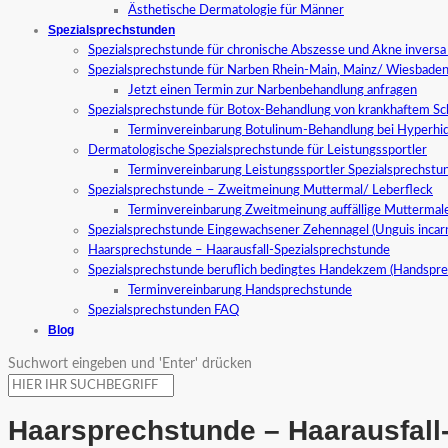
Ästhetische Dermatologie für Männer
Spezialsprechstunden
Spezialsprechstunde für chronische Abszesse und Akne invers
Spezialsprechstunde für Narben Rhein-Main, Mainz/ Wiesbade
Jetzt einen Termin zur Narbenbehandlung anfragen
Spezialsprechstunde für Botox-Behandlung von krankhaftem S
Terminvereinbarung Botulinum-Behandlung bei Hyperhid
Dermatologische Spezialsprechstunde für Leistungssportler
Terminvereinbarung Leistungssportler Spezialsprechstu
Spezialsprechstunde – Zweitmeinung Muttermal/ Leberfleck
Terminvereinbarung Zweitmeinung auffällige Muttermal
Spezialsprechstunde Eingewachsener Zehennagel (Unguis incar
Haarsprechstunde – Haarausfall-Spezialsprechstunde
Spezialsprechstunde beruflich bedingtes Handekzem (Handspr
Terminvereinbarung Handsprechstunde
Spezialsprechstunden FAQ
Blog
Suchwort eingeben und 'Enter' drücken
Haarsprechstunde – Haarausfall