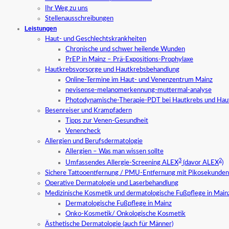
Ihr Weg zu uns
Stellenausschreibungen
Leistungen
Haut- und Geschlechtskrankheiten
Chronische und schwer heilende Wunden
PrEP in Mainz – Prä-Expositions-Prophylaxe
Hautkrebsvorsorge und Hautkrebsbehandlung
Online-Termine im Haut- und Venenzentrum Mainz
nevisense-melanomerkennung-muttermal-analyse
Photodynamische-Therapie-PDT bei Hautkrebs und Hau
Besenreiser und Krampfadern
Tipps zur Venen-Gesundheit
Venencheck
Allergien und Berufsdermatologie
Allergien – Was man wissen sollte
3
2
Umfassendes Allergie-Screening ALEX
(davor ALEX
)
Sichere Tattooentfernung / PMU-Entfernung mit Pikosekundenl
Operative Dermatologie und Laserbehandlung
Medizinische Kosmetik und dermatologische Fußpflege in Main
Dermatologische Fußpflege in Mainz
Onko-Kosmetik/ Onkologische Kosmetik
Ästhetische Dermatologie (auch für Männer)