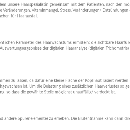
dem unsere Haarspezialistin gemeinsam mit dem Patienten, nach den mögl
onelle Veränderungen, Vitaminmangel, Stress, Veränderungen/ Entzündung
hen für Haarausfall.
esentlichen Parameter des Haarwachstums ermitteln: die sichtbare Haarfül
uswertungsergebnisse der digitalen Haaranalyse (digitalen Trichometrie
en zu lassen, da dafür eine kleine Fläche der Kopfhaut rasiert werden m
wachsen ist. Um die Belastung eines zusätzlichen Haarverlustes so gerin
g, so dass die gewählte Stelle möglichst unauffällig/ verdeckt ist.
n und andere Spurenelemente) zu erheben. Die Blutentnahme kann dann dir