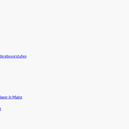
tkrebsvorstufen
aser in Mainz
z