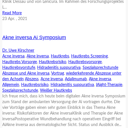
Klinik Dessau und von Lenicura. Im Rahmen des Forschungsprojektes
L...
Read More
23
Apr.
, 2021
Akne inversa Ai Symposium
Dr. Uwe Kirschner
Acne inversa
,
Akne inversa
,
Hautkrebs
,
Hautkrebs Screening
,
Hautkrebs Vorsorge
,
Hautkrebsrisiko
,
Hautkrebsvorsorge
,
Hautkrebsvorstufe
,
Hidradenitis suppurativa
,
Spezialsprechstunde
Abszesse und Akne inversa
,
Vortrag
,
wiederkehrende Abszesse unter
den Achseln
Abszess
,
Acne inversa
,
Adalimumab
,
Akne inversa
,
Allgemein
,
Hautkrebsrisiko
,
Hidradenitis suppurativa
,
lAight-Therapie
,
Spezialsprechstunde
,
Weißer Hautkrebs
Ich freue mich, dass ich heute beim digitalen Akne inversa Symposium
zum Stand der ambulanten Versorgung der Ai vortragen durfte. Die
vier Vorträge gaben einen sehr guten Einblick in das Thema Akne
inversa: Risikofaktoren der Akne inversaKlinik und Therapie der Akne
inversaPostoperative Wundbehandlung nach operativen Eingriff bei
AiAkne inversa aus dermatologischer Sicht. Status und Ausblick de...