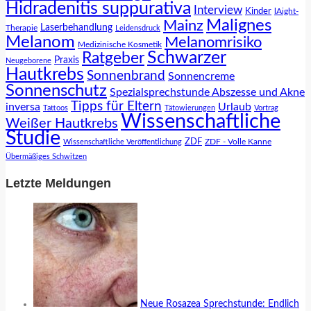
Hidradenitis suppurativa
Interview
Kinder
lAight-
Malignes
Mainz
Laserbehandlung
Therapie
Leidensdruck
Melanom
Melanomrisiko
Medizinische Kosmetik
Schwarzer
Ratgeber
Praxis
Neugeborene
Hautkrebs
Sonnenbrand
Sonnencreme
Sonnenschutz
Spezialsprechstunde Abszesse und Akne
Tipps für Eltern
inversa
Urlaub
Tattoos
Tätowierungen
Vortrag
Wissenschaftliche
Weißer Hautkrebs
Studie
ZDF
ZDF - Volle Kanne
Wissenschaftliche Veröffentlichung
Übermäßiges Schwitzen
Letzte Meldungen
Neue Rosazea Sprechstunde: Endlich