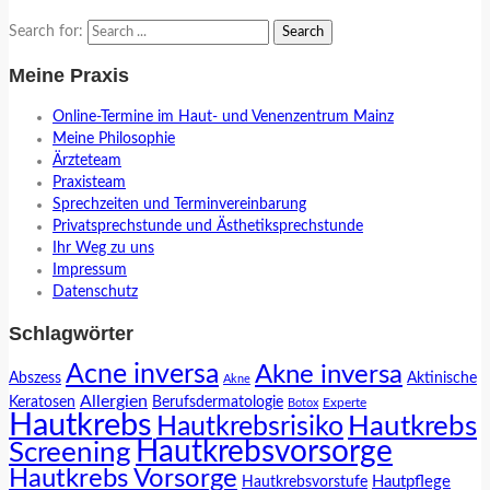
Search for:
Meine Praxis
Online-Termine im Haut- und Venenzentrum Mainz
Meine Philosophie
Ärzteteam
Praxisteam
Sprechzeiten und Terminvereinbarung
Privatsprechstunde und Ästhetiksprechstunde
Ihr Weg zu uns
Impressum
Datenschutz
Schlagwörter
Acne inversa
Akne inversa
Abszess
Aktinische
Akne
Allergien
Keratosen
Berufsdermatologie
Experte
Botox
Hautkrebs
Hautkrebs
Hautkrebsrisiko
Hautkrebsvorsorge
Screening
Hautkrebs Vorsorge
Hautpflege
Hautkrebsvorstufe