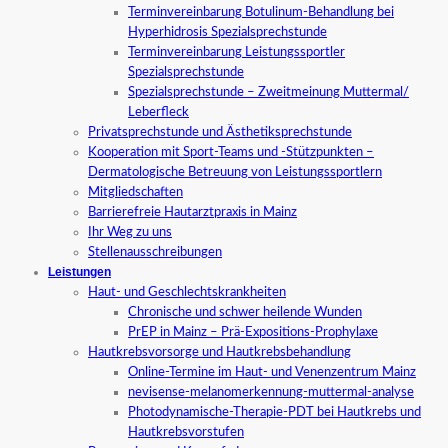
Terminvereinbarung Botulinum-Behandlung bei
Hyperhidrosis Spezialsprechstunde
Terminvereinbarung Leistungssportler
Spezialsprechstunde
Spezialsprechstunde – Zweitmeinung Muttermal/
Leberfleck
Privatsprechstunde und Ästhetiksprechstunde
Kooperation mit Sport-Teams und -Stützpunkten –
Dermatologische Betreuung von Leistungssportlern
Mitgliedschaften
Barrierefreie Hautarztpraxis in Mainz
Ihr Weg zu uns
Stellenausschreibungen
Leistungen
Haut- und Geschlechtskrankheiten
Chronische und schwer heilende Wunden
PrEP in Mainz – Prä-Expositions-Prophylaxe
Hautkrebsvorsorge und Hautkrebsbehandlung
Online-Termine im Haut- und Venenzentrum Mainz
nevisense-melanomerkennung-muttermal-analyse
Photodynamische-Therapie-PDT bei Hautkrebs und
Hautkrebsvorstufen