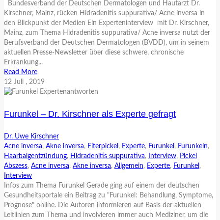
Bundesverband der Deutschen Dermatologen und Hautarzt Dr.
Kirschner, Mainz, rücken Hidradenitis suppurativa/ Acne inversa in
den Blickpunkt der Medien Ein Experteninterview mit Dr. Kirschner,
Mainz, zum Thema Hidradenitis suppurativa/ Acne inversa nutzt der
Berufsverband der Deutschen Dermatologen (BVDD), um in seinem
aktuellen Presse-Newsletter über diese schwere, chronische
Erkrankung...
Read More
12
Juli
, 2019
Furunkel – Dr. Kirschner als Experte gefragt
Dr. Uwe Kirschner
Acne inversa
,
Akne inversa
,
Eiterpickel
,
Experte
,
Furunkel
,
Furunkeln
,
Haarbalgentzündung
,
Hidradenitis suppurativa
,
Interview
,
Pickel
Abszess
,
Acne inversa
,
Akne inversa
,
Allgemein
,
Experte
,
Furunkel
,
Interview
Infos zum Thema Furunkel Gerade ging auf einem der deutschen
Gesundheitsportale ein Beitrag zu "Furunkel: Behandlung, Symptome,
Prognose" online. Die Autoren informieren auf Basis der aktuellen
Leitlinien zum Thema und involvieren immer auch Mediziner, um die