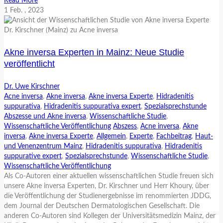
Read More
1
Feb.
, 2023
Akne inversa Experten in Mainz: Neue Studie
veröffentlicht
Dr. Uwe Kirschner
Acne inversa
,
Akne inversa
,
Akne inversa Experte
,
Hidradenitis
suppurativa
,
Hidradenitis suppurativa expert
,
Spezialsprechstunde
Abszesse und Akne inversa
,
Wissenschaftliche Studie
,
Wissenschaftliche Veröffentlichung
Abszess
,
Acne inversa
,
Akne
inversa
,
Akne inversa Experte
,
Allgemein
,
Experte
,
Fachbeitrag
,
Haut-
und Venenzentrum Mainz
,
Hidradenitis suppurativa
,
Hidradenitis
suppurative expert
,
Spezialsprechstunde
,
Wissenschaftliche Studie
,
Wissenschaftliche Veröffentlichung
Als Co-Autoren einer aktuellen wissenschaftlichen Studie freuen sich
unsere Akne inversa Experten, Dr. Kirschner und Herr Khoury, über
die Veröffentlichung der Studienergebnisse im renommierten JDDG,
dem Journal der Deutschen Dermatologischen Gesellschaft. Die
anderen Co-Autoren sind Kollegen der Universitätsmedizin Mainz, der