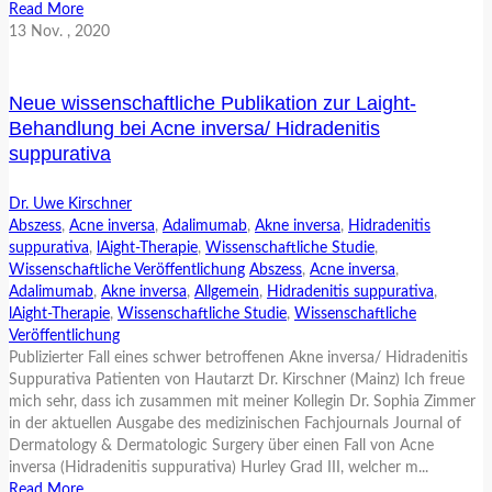
Read More
13
Nov.
, 2020
Neue wissenschaftliche Publikation zur Laight-
Behandlung bei Acne inversa/ Hidradenitis
suppurativa
Dr. Uwe Kirschner
Abszess
,
Acne inversa
,
Adalimumab
,
Akne inversa
,
Hidradenitis
suppurativa
,
lAight-Therapie
,
Wissenschaftliche Studie
,
Wissenschaftliche Veröffentlichung
Abszess
,
Acne inversa
,
Adalimumab
,
Akne inversa
,
Allgemein
,
Hidradenitis suppurativa
,
lAight-Therapie
,
Wissenschaftliche Studie
,
Wissenschaftliche
Veröffentlichung
Publizierter Fall eines schwer betroffenen Akne inversa/ Hidradenitis
Suppurativa Patienten von Hautarzt Dr. Kirschner (Mainz) Ich freue
mich sehr, dass ich zusammen mit meiner Kollegin Dr. Sophia Zimmer
in der aktuellen Ausgabe des medizinischen Fachjournals Journal of
Dermatology & Dermatologic Surgery über einen Fall von Acne
inversa (Hidradenitis suppurativa) Hurley Grad III, welcher m...
Read More