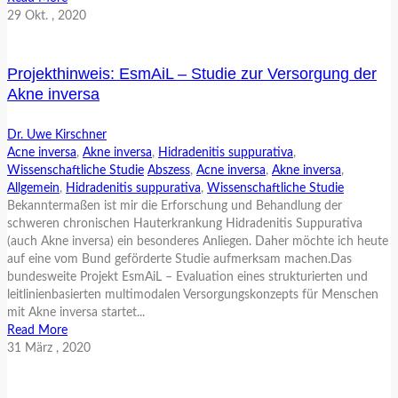
29
Okt.
, 2020
Projekthinweis: EsmAiL – Studie zur Versorgung der
Akne inversa
Dr. Uwe Kirschner
Acne inversa
,
Akne inversa
,
Hidradenitis suppurativa
,
Wissenschaftliche Studie
Abszess
,
Acne inversa
,
Akne inversa
,
Allgemein
,
Hidradenitis suppurativa
,
Wissenschaftliche Studie
Bekanntermaßen ist mir die Erforschung und Behandlung der
schweren chronischen Hauterkrankung Hidradenitis Suppurativa
(auch Akne inversa) ein besonderes Anliegen. Daher möchte ich heute
auf eine vom Bund geförderte Studie aufmerksam machen.Das
bundesweite Projekt EsmAiL – Evaluation eines strukturierten und
leitlinienbasierten multimodalen Versorgungskonzepts für Menschen
mit Akne inversa startet...
Read More
31
März
, 2020