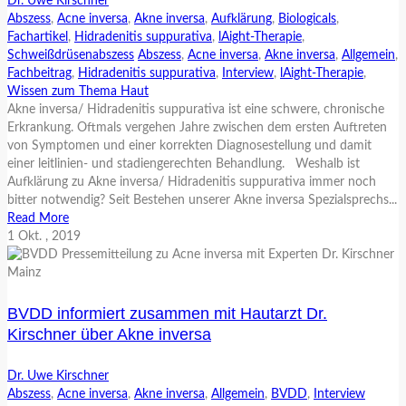
Dr. Uwe Kirschner
Abszess
,
Acne inversa
,
Akne inversa
,
Aufklärung
,
Biologicals
,
Fachartikel
,
Hidradenitis suppurativa
,
lAight-Therapie
,
Schweißdrüsenabszess
Abszess
,
Acne inversa
,
Akne inversa
,
Allgemein
,
Fachbeitrag
,
Hidradenitis suppurativa
,
Interview
,
lAight-Therapie
,
Wissen zum Thema Haut
Akne inversa/ Hidradenitis suppurativa ist eine schwere, chronische
Erkrankung. Oftmals vergehen Jahre zwischen dem ersten Auftreten
von Symptomen und einer korrekten Diagnosestellung und damit
einer leitlinien- und stadiengerechten Behandlung. Weshalb ist
Aufklärung zu Akne inversa/ Hidradenitis suppurativa immer noch
bitter notwendig? Seit Bestehen unserer Akne inversa Spezialsprechs...
Read More
1
Okt.
, 2019
BVDD informiert zusammen mit Hautarzt Dr.
Kirschner über Akne inversa
Dr. Uwe Kirschner
Abszess
,
Acne inversa
,
Akne inversa
,
Allgemein
,
BVDD
,
Interview