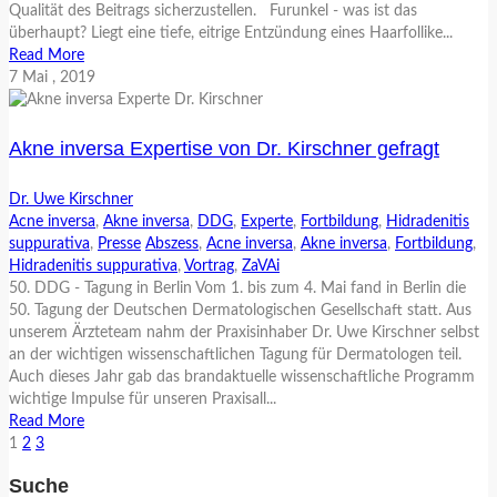
Qualität des Beitrags sicherzustellen. Furunkel - was ist das
überhaupt? Liegt eine tiefe, eitrige Entzündung eines Haarfollike...
Read More
7
Mai
, 2019
Akne inversa Expertise von Dr. Kirschner gefragt
Dr. Uwe Kirschner
Acne inversa
,
Akne inversa
,
DDG
,
Experte
,
Fortbildung
,
Hidradenitis
suppurativa
,
Presse
Abszess
,
Acne inversa
,
Akne inversa
,
Fortbildung
,
Hidradenitis suppurativa
,
Vortrag
,
ZaVAi
50. DDG - Tagung in Berlin Vom 1. bis zum 4. Mai fand in Berlin die
50. Tagung der Deutschen Dermatologischen Gesellschaft statt. Aus
unserem Ärzteteam nahm der Praxisinhaber Dr. Uwe Kirschner selbst
an der wichtigen wissenschaftlichen Tagung für Dermatologen teil.
Auch dieses Jahr gab das brandaktuelle wissenschaftliche Programm
wichtige Impulse für unseren Praxisall...
Read More
1
2
3
Suche