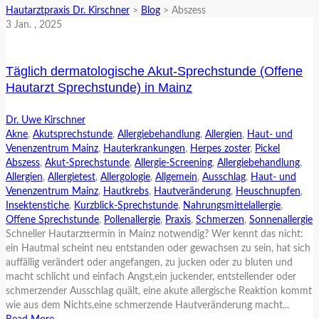
Hautarztpraxis Dr. Kirschner
>
Blog
>
Abszess
3
Jan.
, 2025
Täglich dermatologische Akut-Sprechstunde (Offene
Hautarzt Sprechstunde) in Mainz
Dr. Uwe Kirschner
Akne
,
Akutsprechstunde
,
Allergiebehandlung
,
Allergien
,
Haut- und
Venenzentrum Mainz
,
Hauterkrankungen
,
Herpes zoster
,
Pickel
Abszess
,
Akut-Sprechstunde
,
Allergie-Screening
,
Allergiebehandlung
,
Allergien
,
Allergietest
,
Allergologie
,
Allgemein
,
Ausschlag
,
Haut- und
Venenzentrum Mainz
,
Hautkrebs
,
Hautveränderung
,
Heuschnupfen
,
Insektenstiche
,
Kurzblick-Sprechstunde
,
Nahrungsmittelallergie
,
Offene Sprechstunde
,
Pollenallergie
,
Praxis
,
Schmerzen
,
Sonnenallergie
Schneller Hautarzttermin in Mainz notwendig? Wer kennt das nicht:
ein Hautmal scheint neu entstanden oder gewachsen zu sein, hat sich
auffällig verändert oder angefangen, zu jucken oder zu bluten und
macht schlicht und einfach Angst,ein juckender, entstellender oder
schmerzender Ausschlag quält, eine akute allergische Reaktion kommt
wie aus dem Nichts,eine schmerzende Hautveränderung macht...