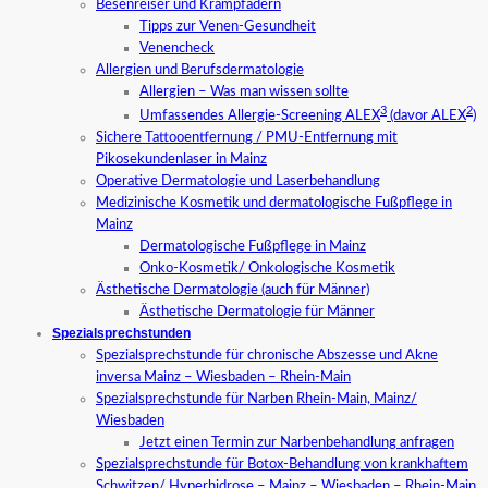
Besenreiser und Krampfadern
Tipps zur Venen-Gesundheit
Venencheck
Allergien und Berufsdermatologie
Allergien – Was man wissen sollte
3
2
Umfassendes Allergie-Screening ALEX
(davor ALEX
)
Sichere Tattooentfernung / PMU-Entfernung mit
Pikosekundenlaser in Mainz
Operative Dermatologie und Laserbehandlung
Medizinische Kosmetik und dermatologische Fußpflege in
Mainz
Dermatologische Fußpflege in Mainz
Onko-Kosmetik/ Onkologische Kosmetik
Ästhetische Dermatologie (auch für Männer)
Ästhetische Dermatologie für Männer
Spezialsprechstunden
Spezialsprechstunde für chronische Abszesse und Akne
inversa Mainz – Wiesbaden – Rhein-Main
Spezialsprechstunde für Narben Rhein-Main, Mainz/
Wiesbaden
Jetzt einen Termin zur Narbenbehandlung anfragen
Spezialsprechstunde für Botox-Behandlung von krankhaftem
Schwitzen/ Hyperhidrose – Mainz – Wiesbaden – Rhein-Main