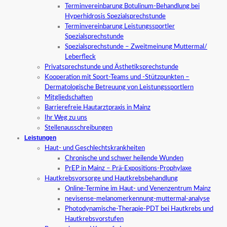
Terminvereinbarung Botulinum-Behandlung bei
Hyperhidrosis Spezialsprechstunde
Terminvereinbarung Leistungssportler
Spezialsprechstunde
Spezialsprechstunde – Zweitmeinung Muttermal/
Leberfleck
Privatsprechstunde und Ästhetiksprechstunde
Kooperation mit Sport-Teams und -Stützpunkten –
Dermatologische Betreuung von Leistungssportlern
Mitgliedschaften
Barrierefreie Hautarztpraxis in Mainz
Ihr Weg zu uns
Stellenausschreibungen
Leistungen
Haut- und Geschlechtskrankheiten
Chronische und schwer heilende Wunden
PrEP in Mainz – Prä-Expositions-Prophylaxe
Hautkrebsvorsorge und Hautkrebsbehandlung
Online-Termine im Haut- und Venenzentrum Mainz
nevisense-melanomerkennung-muttermal-analyse
Photodynamische-Therapie-PDT bei Hautkrebs und
Hautkrebsvorstufen