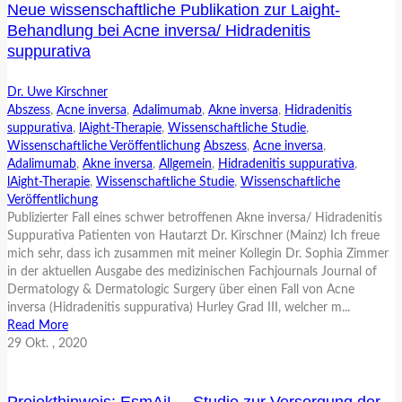
Neue wissenschaftliche Publikation zur Laight-
Behandlung bei Acne inversa/ Hidradenitis
suppurativa
Dr. Uwe Kirschner
Abszess
,
Acne inversa
,
Adalimumab
,
Akne inversa
,
Hidradenitis
suppurativa
,
lAight-Therapie
,
Wissenschaftliche Studie
,
Wissenschaftliche Veröffentlichung
Abszess
,
Acne inversa
,
Adalimumab
,
Akne inversa
,
Allgemein
,
Hidradenitis suppurativa
,
lAight-Therapie
,
Wissenschaftliche Studie
,
Wissenschaftliche
Veröffentlichung
Publizierter Fall eines schwer betroffenen Akne inversa/ Hidradenitis
Suppurativa Patienten von Hautarzt Dr. Kirschner (Mainz) Ich freue
mich sehr, dass ich zusammen mit meiner Kollegin Dr. Sophia Zimmer
in der aktuellen Ausgabe des medizinischen Fachjournals Journal of
Dermatology & Dermatologic Surgery über einen Fall von Acne
inversa (Hidradenitis suppurativa) Hurley Grad III, welcher m...
Read More
29
Okt.
, 2020
Projekthinweis: EsmAiL – Studie zur Versorgung der