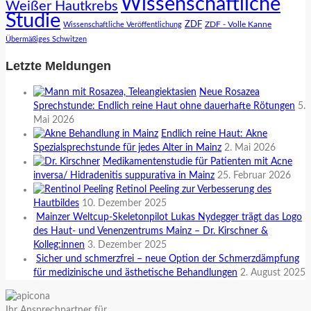
Wissenschaftliche
Weißer Hautkrebs
Studie
ZDF
ZDF - Volle Kanne
Wissenschaftliche Veröffentlichung
Übermäßiges Schwitzen
Letzte Meldungen
Neue Rosazea
Sprechstunde: Endlich reine Haut ohne dauerhafte Rötungen
5.
Mai 2026
Endlich reine Haut: Akne
Spezialsprechstunde für jedes Alter in Mainz
2. Mai 2026
Medikamentenstudie für Patienten mit Acne
inversa/ Hidradenitis suppurativa in Mainz
25. Februar 2026
Retinol Peeling zur Verbesserung des
Hautbildes
10. Dezember 2025
Mainzer Weltcup-Skeletonpilot Lukas Nydegger trägt das Logo
des Haut- und Venenzentrums Mainz – Dr. Kirschner &
Kolleg:innen
3. Dezember 2025
Sicher und schmerzfrei – neue Option der Schmerzdämpfung
für medizinische und ästhetische Behandlungen
2. August 2025
Ihr Ansprechpartner für