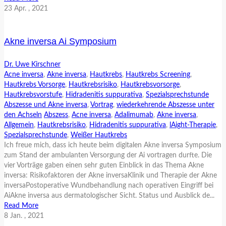
23
Apr.
, 2021
Akne inversa Ai Symposium
Dr. Uwe Kirschner
Acne inversa
,
Akne inversa
,
Hautkrebs
,
Hautkrebs Screening
,
Hautkrebs Vorsorge
,
Hautkrebsrisiko
,
Hautkrebsvorsorge
,
Hautkrebsvorstufe
,
Hidradenitis suppurativa
,
Spezialsprechstunde
Abszesse und Akne inversa
,
Vortrag
,
wiederkehrende Abszesse unter
den Achseln
Abszess
,
Acne inversa
,
Adalimumab
,
Akne inversa
,
Allgemein
,
Hautkrebsrisiko
,
Hidradenitis suppurativa
,
lAight-Therapie
,
Spezialsprechstunde
,
Weißer Hautkrebs
Ich freue mich, dass ich heute beim digitalen Akne inversa Symposium
zum Stand der ambulanten Versorgung der Ai vortragen durfte. Die
vier Vorträge gaben einen sehr guten Einblick in das Thema Akne
inversa: Risikofaktoren der Akne inversaKlinik und Therapie der Akne
inversaPostoperative Wundbehandlung nach operativen Eingriff bei
AiAkne inversa aus dermatologischer Sicht. Status und Ausblick de...
Read More
8
Jan.
, 2021