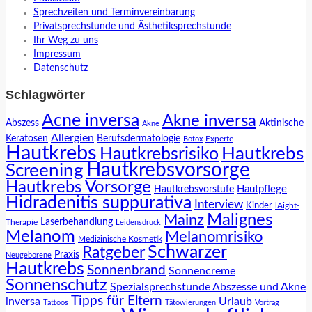
Sprechzeiten und Terminvereinbarung
Privatsprechstunde und Ästhetiksprechstunde
Ihr Weg zu uns
Impressum
Datenschutz
Schlagwörter
Acne inversa
Akne inversa
Abszess
Aktinische
Akne
Allergien
Keratosen
Berufsdermatologie
Experte
Botox
Hautkrebs
Hautkrebs
Hautkrebsrisiko
Hautkrebsvorsorge
Screening
Hautkrebs Vorsorge
Hautpflege
Hautkrebsvorstufe
Hidradenitis suppurativa
Interview
Kinder
lAight-
Malignes
Mainz
Laserbehandlung
Therapie
Leidensdruck
Melanom
Melanomrisiko
Medizinische Kosmetik
Schwarzer
Ratgeber
Praxis
Neugeborene
Hautkrebs
Sonnenbrand
Sonnencreme
Sonnenschutz
Spezialsprechstunde Abszesse und Akne
Tipps für Eltern
inversa
Urlaub
Tattoos
Tätowierungen
Vortrag