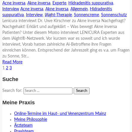
Acne inversa
,
Akne inversa
,
Experte
,
Hidradenitis suppurativa
,
Interview
Acne inversa
,
Akne inversa
,
Allgemein
,
Hidradenitis
suppurativa
,
Interview
,
lAight-Therapie
,
Sonnencreme
,
Sonnenschutz
Lenicura interviewt Dr. Uwe Kirschner zu Akne inversa Nachgefragt?
Nachgehakt! Erklärt und aufgeklärt – Was bewegt Akne inversa
Patienten? Unter diesem Motto interviewt LENICURA Experten aus
dem lAight®-Netzwerk. Vor kurzem war es soweit und ich wurde
interviewt. Vorab hatten zahlreiche Ai-Betroffene ihre Fragen
einreichen können. Entsprechend der Jahreszeit ging es v.a. um Fragen
zu Sonne, Str...
Read More
1
2
3
Suche
Search for:
Meine Praxis
Online-Termine im Haut- und Venenzentrum Mainz
Meine Philosophie
Ärzteteam
Praxisteam