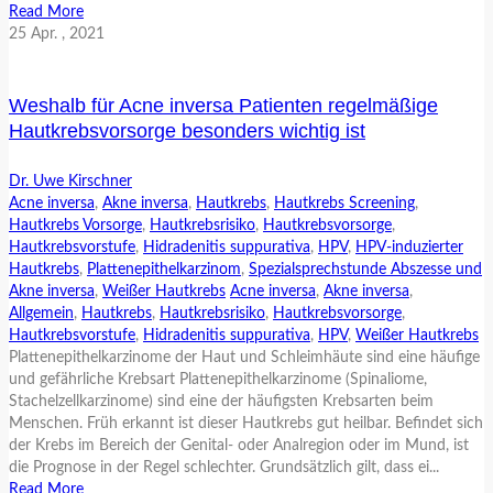
Read More
25
Apr.
, 2021
Weshalb für Acne inversa Patienten regelmäßige
Hautkrebsvorsorge besonders wichtig ist
Dr. Uwe Kirschner
Acne inversa
,
Akne inversa
,
Hautkrebs
,
Hautkrebs Screening
,
Hautkrebs Vorsorge
,
Hautkrebsrisiko
,
Hautkrebsvorsorge
,
Hautkrebsvorstufe
,
Hidradenitis suppurativa
,
HPV
,
HPV-induzierter
Hautkrebs
,
Plattenepithelkarzinom
,
Spezialsprechstunde Abszesse und
Akne inversa
,
Weißer Hautkrebs
Acne inversa
,
Akne inversa
,
Allgemein
,
Hautkrebs
,
Hautkrebsrisiko
,
Hautkrebsvorsorge
,
Hautkrebsvorstufe
,
Hidradenitis suppurativa
,
HPV
,
Weißer Hautkrebs
Plattenepithelkarzinome der Haut und Schleimhäute sind eine häufige
und gefährliche Krebsart Plattenepithelkarzinome (Spinaliome,
Stachelzellkarzinome) sind eine der häufigsten Krebsarten beim
Menschen. Früh erkannt ist dieser Hautkrebs gut heilbar. Befindet sich
der Krebs im Bereich der Genital- oder Analregion oder im Mund, ist
die Prognose in der Regel schlechter. Grundsätzlich gilt, dass ei...
Read More