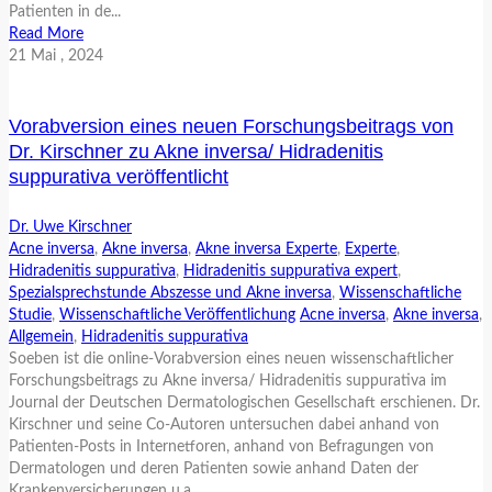
Patienten in de...
Read More
21
Mai
, 2024
Vorabversion eines neuen Forschungsbeitrags von
Dr. Kirschner zu Akne inversa/ Hidradenitis
suppurativa veröffentlicht
Dr. Uwe Kirschner
Acne inversa
,
Akne inversa
,
Akne inversa Experte
,
Experte
,
Hidradenitis suppurativa
,
Hidradenitis suppurativa expert
,
Spezialsprechstunde Abszesse und Akne inversa
,
Wissenschaftliche
Studie
,
Wissenschaftliche Veröffentlichung
Acne inversa
,
Akne inversa
,
Allgemein
,
Hidradenitis suppurativa
Soeben ist die online-Vorabversion eines neuen wissenschaftlicher
Forschungsbeitrags zu Akne inversa/ Hidradenitis suppurativa im
Journal der Deutschen Dermatologischen Gesellschaft erschienen. Dr.
Kirschner und seine Co-Autoren untersuchen dabei anhand von
Patienten-Posts in Internetforen, anhand von Befragungen von
Dermatologen und deren Patienten sowie anhand Daten der
Krankenversicherungen u.a...