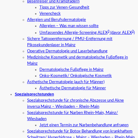
Besenreiser und Krampfadern
Tipps zur Venen-Gesundheit
Venencheck
Allergien und Berufsdermatologie
Allergien – Was man wissen sollte
3
2
Umfassendes Allergie-Screening ALEX
(davor ALEX
)
Sichere Tattooentfernung / PMU-Entfernung mit
Pikosekundenlaser in Mainz
Operative Dermatologie und Laserbehandlung
Medizinische Kosmetik und dermatologische Fußpflege in
Mainz
Dermatologische Fußpflege in Mainz
Onko-Kosmetik/ Onkologische Kosmetik
Ästhetische Dermatologie (auch für Männer)
Ästhetische Dermatologie für Männer
Spezialsprechstunden
Spezialsprechstunde für chronische Abszesse und Akne
inversa Mainz – Wiesbaden – Rhein-Main
Spezialsprechstunde für Narben Rhein-Main, Mainz/
Wiesbaden
Jetzt einen Termin zur Narbenbehandlung anfragen
Spezialsprechstunde für Botox-Behandlung von krankhaftem
Schwitzen/ Hyperhidrose – Mainz – Wiesbaden – Rhein-Main