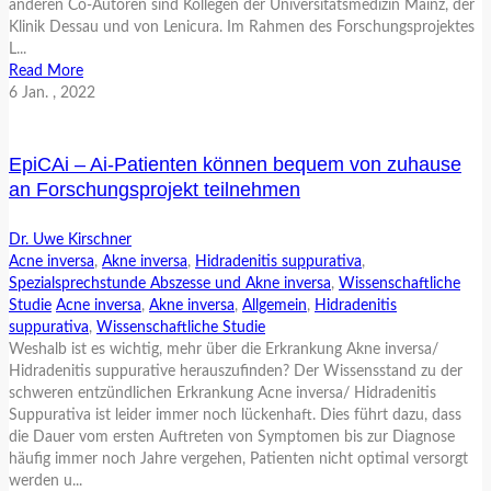
anderen Co-Autoren sind Kollegen der Universitätsmedizin Mainz, der
Klinik Dessau und von Lenicura. Im Rahmen des Forschungsprojektes
L...
Read More
6
Jan.
, 2022
EpiCAi – Ai-Patienten können bequem von zuhause
an Forschungsprojekt teilnehmen
Dr. Uwe Kirschner
Acne inversa
,
Akne inversa
,
Hidradenitis suppurativa
,
Spezialsprechstunde Abszesse und Akne inversa
,
Wissenschaftliche
Studie
Acne inversa
,
Akne inversa
,
Allgemein
,
Hidradenitis
suppurativa
,
Wissenschaftliche Studie
Weshalb ist es wichtig, mehr über die Erkrankung Akne inversa/
Hidradenitis suppurative herauszufinden? Der Wissensstand zu der
schweren entzündlichen Erkrankung Acne inversa/ Hidradenitis
Suppurativa ist leider immer noch lückenhaft. Dies führt dazu, dass
die Dauer vom ersten Auftreten von Symptomen bis zur Diagnose
häufig immer noch Jahre vergehen, Patienten nicht optimal versorgt
werden u...