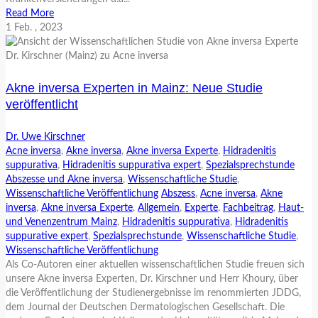
Read More
1
Feb.
, 2023
Akne inversa Experten in Mainz: Neue Studie
veröffentlicht
Dr. Uwe Kirschner
Acne inversa
,
Akne inversa
,
Akne inversa Experte
,
Hidradenitis
suppurativa
,
Hidradenitis suppurativa expert
,
Spezialsprechstunde
Abszesse und Akne inversa
,
Wissenschaftliche Studie
,
Wissenschaftliche Veröffentlichung
Abszess
,
Acne inversa
,
Akne
inversa
,
Akne inversa Experte
,
Allgemein
,
Experte
,
Fachbeitrag
,
Haut-
und Venenzentrum Mainz
,
Hidradenitis suppurativa
,
Hidradenitis
suppurative expert
,
Spezialsprechstunde
,
Wissenschaftliche Studie
,
Wissenschaftliche Veröffentlichung
Als Co-Autoren einer aktuellen wissenschaftlichen Studie freuen sich
unsere Akne inversa Experten, Dr. Kirschner und Herr Khoury, über
die Veröffentlichung der Studienergebnisse im renommierten JDDG,
dem Journal der Deutschen Dermatologischen Gesellschaft. Die