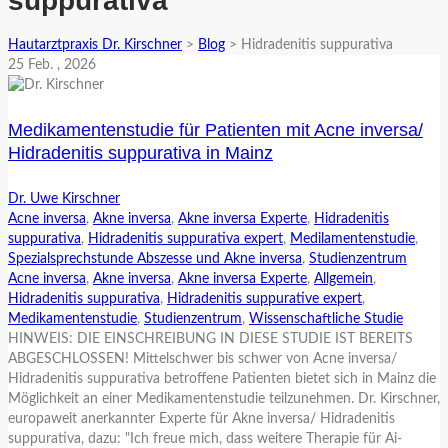
suppurativa
Hautarztpraxis Dr. Kirschner
>
Blog
>
Hidradenitis suppurativa
25
Feb.
, 2026
Medikamentenstudie für Patienten mit Acne inversa/
Hidradenitis suppurativa in Mainz
Dr. Uwe Kirschner
Acne inversa
,
Akne inversa
,
Akne inversa Experte
,
Hidradenitis
suppurativa
,
Hidradenitis suppurativa expert
,
Medilamentenstudie
,
Spezialsprechstunde Abszesse und Akne inversa
,
Studienzentrum
Acne inversa
,
Akne inversa
,
Akne inversa Experte
,
Allgemein
,
Hidradenitis suppurativa
,
Hidradenitis suppurative expert
,
Medikamentenstudie
,
Studienzentrum
,
Wissenschaftliche Studie
HINWEIS: DIE EINSCHREIBUNG IN DIESE STUDIE IST BEREITS
ABGESCHLOSSEN! Mittelschwer bis schwer von Acne inversa/
Hidradenitis suppurativa betroffene Patienten bietet sich in Mainz die
Möglichkeit an einer Medikamentenstudie teilzunehmen. Dr. Kirschner,
europaweit anerkannter Experte für Akne inversa/ Hidradenitis
suppurativa, dazu: "Ich freue mich, dass weitere Therapie für Ai-