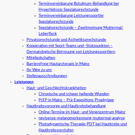
Terminvereinbarung Botulinum-Behandlung bei
Hyperhidrosis Spezialsprechstunde
Terminvereinbarung Leistungssportler
Spezialsprechstunde
Spezialsprechstunde – Zweitmeinung Muttermal/
Leberfleck
Privatsprechstunde und Ästhetiksprechstunde
Kooperation mit Sport-Teams und -Stützpunkten –
Dermatologische Betreuung von Leistungssportlern
Mitgliedschaften
Barrierefreie Hautarztpraxis in Mainz
Ihr Weg zu uns
Stellenausschreibungen
Leistungen
Haut- und Geschlechtskrankheiten
Chronische und schwer heilende Wunden
PrEP in Mainz – Prä-Expositions-Prophylaxe
Hautkrebsvorsorge und Hautkrebsbehandlung
Online-Termine im Haut- und Venenzentrum Mainz
nevisense-melanomerkennung-muttermal-analyse
Photodynamische-Therapie-PDT bei Hautkrebs und
Hautkrebsvorstufen