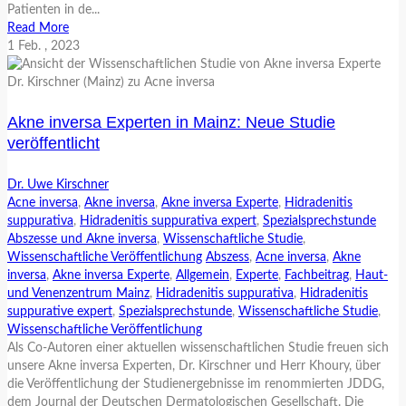
Patienten in de...
Read More
1
Feb.
, 2023
Akne inversa Experten in Mainz: Neue Studie
veröffentlicht
Dr. Uwe Kirschner
Acne inversa
,
Akne inversa
,
Akne inversa Experte
,
Hidradenitis
suppurativa
,
Hidradenitis suppurativa expert
,
Spezialsprechstunde
Abszesse und Akne inversa
,
Wissenschaftliche Studie
,
Wissenschaftliche Veröffentlichung
Abszess
,
Acne inversa
,
Akne
inversa
,
Akne inversa Experte
,
Allgemein
,
Experte
,
Fachbeitrag
,
Haut-
und Venenzentrum Mainz
,
Hidradenitis suppurativa
,
Hidradenitis
suppurative expert
,
Spezialsprechstunde
,
Wissenschaftliche Studie
,
Wissenschaftliche Veröffentlichung
Als Co-Autoren einer aktuellen wissenschaftlichen Studie freuen sich
unsere Akne inversa Experten, Dr. Kirschner und Herr Khoury, über
die Veröffentlichung der Studienergebnisse im renommierten JDDG,
dem Journal der Deutschen Dermatologischen Gesellschaft. Die