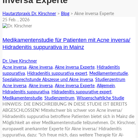
inversa Experte
Hautarztpraxis Dr. Kirschner
>
Blog
>
Akne inversa Experte
25
Feb.
, 2026
Medikamentenstudie für Patienten mit Acne inversa/
Hidradenitis suppurativa in Mainz
Dr. Uwe Kirschner
Acne inversa
,
Akne inversa
,
Akne inversa Experte
,
Hidradenitis
suppurativa
,
Hidradenitis suppurativa expert
,
Medilamentenstudie
,
Spezialsprechstunde Abszesse und Akne inversa
,
Studienzentrum
Acne inversa
,
Akne inversa
,
Akne inversa Experte
,
Allgemein
,
Hidradenitis suppurativa
,
Hidradenitis suppurative expert
,
Medikamentenstudie
,
Studienzentrum
,
Wissenschaftliche Studie
HINWEIS: DIE EINSCHREIBUNG IN DIESE STUDIE IST BEREITS
ABGESCHLOSSEN! Mittelschwer bis schwer von Acne inversa/
Hidradenitis suppurativa betroffene Patienten bietet sich in Mainz die
Möglichkeit an einer Medikamentenstudie teilzunehmen. Dr. Kirschner,
europaweit anerkannter Experte für Akne inversa/ Hidradenitis
suppurativa, dazu: "Ich freue mich, dass weitere Therapie für Ai-