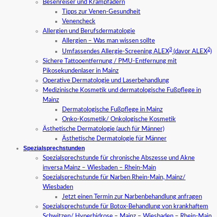
Besenreiser und Krampfadern
Tipps zur Venen-Gesundheit
Venencheck
Allergien und Berufsdermatologie
Allergien – Was man wissen sollte
3
2
Umfassendes Allergie-Screening ALEX
(davor ALEX
)
Sichere Tattooentfernung / PMU-Entfernung mit
Pikosekundenlaser in Mainz
Operative Dermatologie und Laserbehandlung
Medizinische Kosmetik und dermatologische Fußpflege in
Mainz
Dermatologische Fußpflege in Mainz
Onko-Kosmetik/ Onkologische Kosmetik
Ästhetische Dermatologie (auch für Männer)
Ästhetische Dermatologie für Männer
Spezialsprechstunden
Spezialsprechstunde für chronische Abszesse und Akne
inversa Mainz – Wiesbaden – Rhein-Main
Spezialsprechstunde für Narben Rhein-Main, Mainz/
Wiesbaden
Jetzt einen Termin zur Narbenbehandlung anfragen
Spezialsprechstunde für Botox-Behandlung von krankhaftem
Schwitzen/ Hyperhidrose – Mainz – Wiesbaden – Rhein-Main