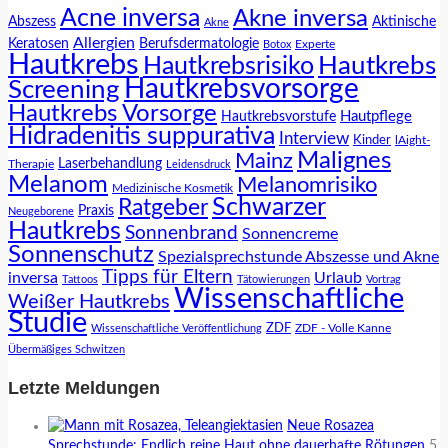
Acne inversa
Akne inversa
Abszess
Aktinische
Akne
Allergien
Keratosen
Berufsdermatologie
Experte
Botox
Hautkrebs
Hautkrebs
Hautkrebsrisiko
Hautkrebsvorsorge
Screening
Hautkrebs Vorsorge
Hautpflege
Hautkrebsvorstufe
Hidradenitis suppurativa
Interview
Kinder
lAight-
Malignes
Mainz
Laserbehandlung
Therapie
Leidensdruck
Melanom
Melanomrisiko
Medizinische Kosmetik
Schwarzer
Ratgeber
Praxis
Neugeborene
Hautkrebs
Sonnenbrand
Sonnencreme
Sonnenschutz
Spezialsprechstunde Abszesse und Akne
Tipps für Eltern
inversa
Urlaub
Tattoos
Tätowierungen
Vortrag
Wissenschaftliche
Weißer Hautkrebs
Studie
ZDF
ZDF - Volle Kanne
Wissenschaftliche Veröffentlichung
Übermäßiges Schwitzen
Letzte Meldungen
Neue Rosazea
Sprechstunde: Endlich reine Haut ohne dauerhafte Rötungen
5.