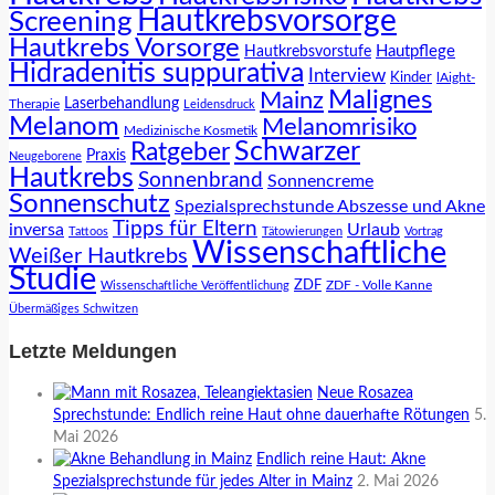
Hautkrebsvorsorge
Screening
Hautkrebs Vorsorge
Hautpflege
Hautkrebsvorstufe
Hidradenitis suppurativa
Interview
Kinder
lAight-
Malignes
Mainz
Laserbehandlung
Therapie
Leidensdruck
Melanom
Melanomrisiko
Medizinische Kosmetik
Schwarzer
Ratgeber
Praxis
Neugeborene
Hautkrebs
Sonnenbrand
Sonnencreme
Sonnenschutz
Spezialsprechstunde Abszesse und Akne
Tipps für Eltern
inversa
Urlaub
Tattoos
Tätowierungen
Vortrag
Wissenschaftliche
Weißer Hautkrebs
Studie
ZDF
ZDF - Volle Kanne
Wissenschaftliche Veröffentlichung
Übermäßiges Schwitzen
Letzte Meldungen
Neue Rosazea
Sprechstunde: Endlich reine Haut ohne dauerhafte Rötungen
5.
Mai 2026
Endlich reine Haut: Akne
Spezialsprechstunde für jedes Alter in Mainz
2. Mai 2026