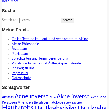
Read More
Suche
Search for:
Meine Praxis
Online-Termine im Haut- und Venenzentrum Mainz
Meine Philosophie
Ärzteteam
Praxisteam
Sprechzeiten und Terminvereinbarung
Privatsprechstunde und Ästhetiksprechstunde
Ihr Weg zu uns
Impressum
Datenschutz
Schlagwörter
Acne inversa
Akne inversa
Abszess
Aktinische
Akne
Allergien
Keratosen
Berufsdermatologie
Experte
Botox
Hautkrebs
Hautkrebs
Hautkrebsrisiko