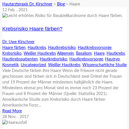
Hautarztpraxis Dr. Kirschner
>
Blog
>
Haare
12
Feb.
, 2021
Krebsrisiko Haare färben?
Dr. Uwe Kirschner
Haare färben
,
Hautkrebs
,
Hautkrebsrisiko
,
Hautkrebsvorsorge
,
Krebsrisiko
,
Weißer Hautkrebs
Allgemein
,
Basaliom
,
Haare
,
Hautkrebs
,
Hautkrebspatienten
,
Hautkrebsrisiko
,
Hautkrebsvorsorge
,
Hauttyp
,
Kosmetik
,
Uncategorized
,
Weißer Hautkrebs
,
Wissenschaftliche Studie
Viele Deutsche färben ihre Haare Wenn die Friseure nicht gerade
geschlossen sind färben sich in Deutschland zwei Drittel der Frauen
und 19 Prozent der Männer mindestens halbjährlich die Haare.
Mindestens einmal pro Monat sind es immer noch 23 Prozent der
Frauen und 8 Prozent der Männer (Quelle: Statistika 2021).
Amerikanische Studie zum Krebsrisiko durch Haare färben
Amerikanische Forsc...
Read More
28
Nov.
, 2017