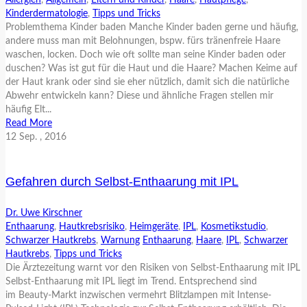
Allergien
,
Allgemein
,
Eltern und Kinder
,
Haare
,
Hautpflege
,
Kinderdermatologie
,
Tipps und Tricks
Problemthema Kinder baden Manche Kinder baden gerne und häufig,
andere muss man mit Belohnungen, bspw. fürs tränenfreie Haare
waschen, locken. Doch wie oft sollte man seine Kinder baden oder
duschen? Was ist gut für die Haut und die Haare? Machen Keime auf
der Haut krank oder sind sie eher nützlich, damit sich die natürliche
Abwehr entwickeln kann? Diese und ähnliche Fragen stellen mir
häufig Elt...
Read More
12
Sep.
, 2016
Gefahren durch Selbst-Enthaarung mit IPL
Dr. Uwe Kirschner
Enthaarung
,
Hautkrebsrisiko
,
Heimgeräte
,
IPL
,
Kosmetikstudio
,
Schwarzer Hautkrebs
,
Warnung
Enthaarung
,
Haare
,
IPL
,
Schwarzer
Hautkrebs
,
Tipps und Tricks
Die Ärztezeitung warnt vor den Risiken von Selbst-Enthaarung mit IPL
Selbst-Enthaarung mit IPL liegt im Trend. Entsprechend sind
im Beauty-Markt inzwischen vermehrt Blitzlampen mit Intense-