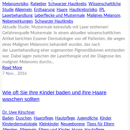
Melanomrisiko
,
Ratgeber
,
Schwarzer Hautkrebs
,
Wissenschaftliche
Studie
Allgemein
,
Enthaarung
,
Haare
,
Hautkrebsrisiko
,
IPL
,
Laserbehandlung
,
Leberflecke und Muttermale
,
Malignes Melanom
,
Nebenwirkungen
,
Schwarzer Hautkrebs
Aktuelle Studie: Muttermale keinesfalls mit Laser entfernen!
Gefahrenquelle Muttermale: In einem aktuellen wissenschaftlichen
Artikel berichten Essener Dermatologen von elf Patienten, die wegen
eines Malignen Melanoms behandelt wurden, das nach
der Laserbehandlung einer sogenannten Pigmentläsionen entstanden
war. Dabei lagen zwischen der Lasertherapie und der Diagnose des
malignen Melanoms durchs...
Read More
7
Nov.
, 2016
Wie oft Sie Ihre Kinder baden und ihre Haare
waschen sollten
Dr. Uwe Kirschner
Baden
,
Duschen
,
Haarpflege
,
Hautpflege
,
Jugendliche
,
Kinder
,
Kinderdermatologie
,
Kleinkinder
,
Neugeborene
,
Tipps für Eltern