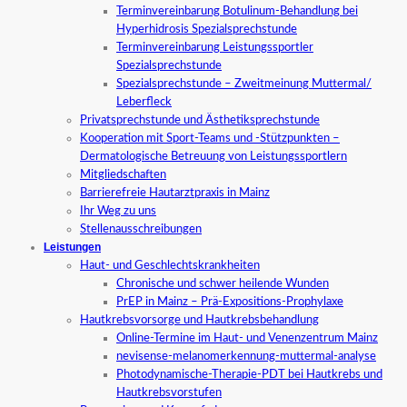
Terminvereinbarung Botulinum-Behandlung bei
Hyperhidrosis Spezialsprechstunde
Terminvereinbarung Leistungssportler
Spezialsprechstunde
Spezialsprechstunde – Zweitmeinung Muttermal/
Leberfleck
Privatsprechstunde und Ästhetiksprechstunde
Kooperation mit Sport-Teams und -Stützpunkten –
Dermatologische Betreuung von Leistungssportlern
Mitgliedschaften
Barrierefreie Hautarztpraxis in Mainz
Ihr Weg zu uns
Stellenausschreibungen
Leistungen
Haut- und Geschlechtskrankheiten
Chronische und schwer heilende Wunden
PrEP in Mainz – Prä-Expositions-Prophylaxe
Hautkrebsvorsorge und Hautkrebsbehandlung
Online-Termine im Haut- und Venenzentrum Mainz
nevisense-melanomerkennung-muttermal-analyse
Photodynamische-Therapie-PDT bei Hautkrebs und
Hautkrebsvorstufen