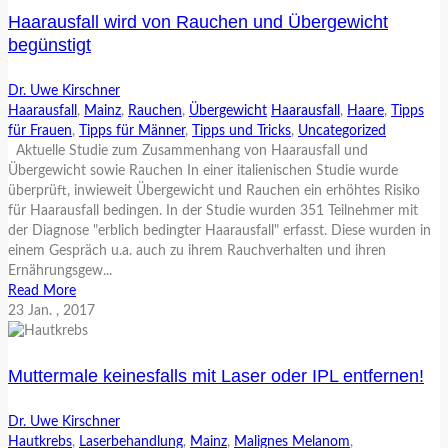
Haarausfall wird von Rauchen und Übergewicht
begünstigt
Dr. Uwe Kirschner
Haarausfall
,
Mainz
,
Rauchen
,
Übergewicht
Haarausfall
,
Haare
,
Tipps
für Frauen
,
Tipps für Männer
,
Tipps und Tricks
,
Uncategorized
Aktuelle Studie zum Zusammenhang von Haarausfall und
Übergewicht sowie Rauchen In einer italienischen Studie wurde
überprüft, inwieweit Übergewicht und Rauchen ein erhöhtes Risiko
für Haarausfall bedingen. In der Studie wurden 351 Teilnehmer mit
der Diagnose "erblich bedingter Haarausfall" erfasst. Diese wurden in
einem Gespräch u.a. auch zu ihrem Rauchverhalten und ihren
Ernährungsgew...
Read More
23
Jan.
, 2017
Muttermale keinesfalls mit Laser oder IPL entfernen!
Dr. Uwe Kirschner
Hautkrebs
,
Laserbehandlung
,
Mainz
,
Malignes Melanom
,