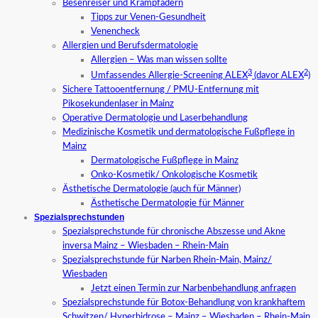
Besenreiser und Krampfadern
Tipps zur Venen-Gesundheit
Venencheck
Allergien und Berufsdermatologie
Allergien – Was man wissen sollte
3
2
Umfassendes Allergie-Screening ALEX
(davor ALEX
)
Sichere Tattooentfernung / PMU-Entfernung mit
Pikosekundenlaser in Mainz
Operative Dermatologie und Laserbehandlung
Medizinische Kosmetik und dermatologische Fußpflege in
Mainz
Dermatologische Fußpflege in Mainz
Onko-Kosmetik/ Onkologische Kosmetik
Ästhetische Dermatologie (auch für Männer)
Ästhetische Dermatologie für Männer
Spezialsprechstunden
Spezialsprechstunde für chronische Abszesse und Akne
inversa Mainz – Wiesbaden – Rhein-Main
Spezialsprechstunde für Narben Rhein-Main, Mainz/
Wiesbaden
Jetzt einen Termin zur Narbenbehandlung anfragen
Spezialsprechstunde für Botox-Behandlung von krankhaftem
Schwitzen/ Hyperhidrose – Mainz – Wiesbaden – Rhein-Main