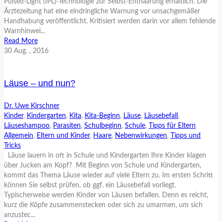
Pulsed-Light (IPL)-Technologie zur Selbst-Enthaarung erhältlich. Die
Ärztezeitung hat eine eindringliche Warnung vor unsachgemäßer
Handhabung veröffentlicht. Kritisiert werden darin vor allem fehlende
Warnhinwei...
Read More
30
Aug.
, 2016
Läuse – und nun?
Dr. Uwe Kirschner
Kinder
,
Kindergarten
,
Kita
,
Kita-Beginn
,
Läuse
,
Läusebefall
,
Läuseshampoo
,
Parasiten
,
Schulbeginn
,
Schule
,
Tipps für Eltern
Allgemein
,
Eltern und Kinder
,
Haare
,
Nebenwirkungen
,
Tipps und
Tricks
Läuse lauern in oft in Schule und Kindergarten Ihre Kinder klagen
über Jucken am Kopf? Mit Beginn von Schule und Kindergarten,
kommt das Thema Läuse wieder auf viele Eltern zu. Im ersten Schritt
können Sie selbst prüfen, ob ggf. ein Läusebefall vorliegt.
Typischerweise werden Kinder von Läusen befallen. Denn es reicht,
kurz die Köpfe zusammenstecken oder sich zu umarmen, um sich
anzustec...