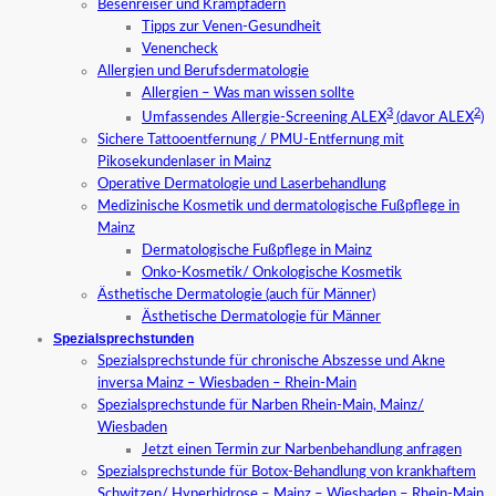
Besenreiser und Krampfadern
Tipps zur Venen-Gesundheit
Venencheck
Allergien und Berufsdermatologie
Allergien – Was man wissen sollte
3
2
Umfassendes Allergie-Screening ALEX
(davor ALEX
)
Sichere Tattooentfernung / PMU-Entfernung mit
Pikosekundenlaser in Mainz
Operative Dermatologie und Laserbehandlung
Medizinische Kosmetik und dermatologische Fußpflege in
Mainz
Dermatologische Fußpflege in Mainz
Onko-Kosmetik/ Onkologische Kosmetik
Ästhetische Dermatologie (auch für Männer)
Ästhetische Dermatologie für Männer
Spezialsprechstunden
Spezialsprechstunde für chronische Abszesse und Akne
inversa Mainz – Wiesbaden – Rhein-Main
Spezialsprechstunde für Narben Rhein-Main, Mainz/
Wiesbaden
Jetzt einen Termin zur Narbenbehandlung anfragen
Spezialsprechstunde für Botox-Behandlung von krankhaftem
Schwitzen/ Hyperhidrose – Mainz – Wiesbaden – Rhein-Main