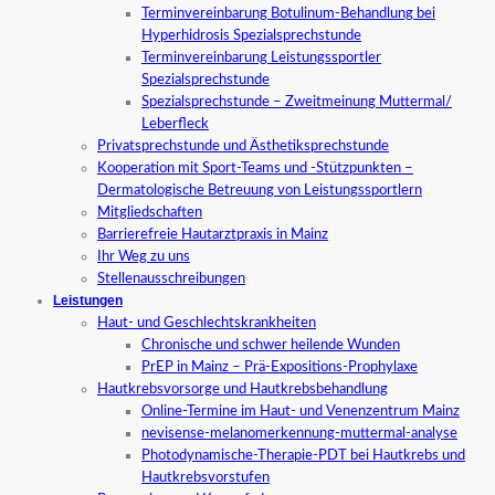
Terminvereinbarung Botulinum-Behandlung bei
Hyperhidrosis Spezialsprechstunde
Terminvereinbarung Leistungssportler
Spezialsprechstunde
Spezialsprechstunde – Zweitmeinung Muttermal/
Leberfleck
Privatsprechstunde und Ästhetiksprechstunde
Kooperation mit Sport-Teams und -Stützpunkten –
Dermatologische Betreuung von Leistungssportlern
Mitgliedschaften
Barrierefreie Hautarztpraxis in Mainz
Ihr Weg zu uns
Stellenausschreibungen
Leistungen
Haut- und Geschlechtskrankheiten
Chronische und schwer heilende Wunden
PrEP in Mainz – Prä-Expositions-Prophylaxe
Hautkrebsvorsorge und Hautkrebsbehandlung
Online-Termine im Haut- und Venenzentrum Mainz
nevisense-melanomerkennung-muttermal-analyse
Photodynamische-Therapie-PDT bei Hautkrebs und
Hautkrebsvorstufen