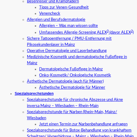
Besenreiser und Krampfadern
Tipps zur Venen-Gesundheit
Venencheck
Allergien und Berufsdermatologie
Allergien – Was man wissen sollte
3
2
Umfassendes Allergie-Screening ALEX
(davor ALEX
)
Sichere Tattooentfernung / PMU-Entfernung mit
Pikosekundenlaser in Mainz
Operative Dermatologie und Laserbehandlung
Medizinische Kosmetik und dermatologische Fußpflege in
Mainz
Dermatologische Fußpflege in Mainz
Onko-Kosmetik/ Onkologische Kosmetik
Ästhetische Dermatologie (auch für Männer)
Ästhetische Dermatologie für Männer
Spezialsprechstunden
Spezialsprechstunde für chronische Abszesse und Akne
inversa Mainz – Wiesbaden – Rhein-Main
Spezialsprechstunde für Narben Rhein-Main, Mainz/
Wiesbaden
Jetzt einen Termin zur Narbenbehandlung anfragen
Spezialsprechstunde für Botox-Behandlung von krankhaftem
Schwitzen/ Hyperhidrose – Mainz – Wiesbaden – Rhein-Main