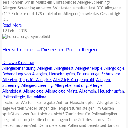
Test können wir in Mainz ein umfassendes Allergie-Screening/
Allergen-Screening anbieten. Wir testen simultan fast 300 Allergene
(117 Extrakte und 178 molekulare Allergene) sowie das Gesamt-IgE.
D...
Read More
19
Feb.
, 2019
Heuschnupfen – Die ersten Pollen fliegen
Dr. Uwe Kirschner
Allergiebehandlung
,
Allergien
,
Allergietest
,
Allergietherapie
,
Allergologie
,
Behandlung von Allergien
,
Heuschnupfen
,
Pollenallergie
,
Schutz vor
Allergien
,
Tipps für Allergiker
Alex2 IgE-Allergenprofil
,
Allergen-
Screening
,
Allergie-Screening
,
Allergiebehandlung
,
Allergien
,
Allergietest
,
Allergologie
,
Allergologie Mainz
,
Allgemein
,
Heuschnupfen
,
Pollenallergie
,
Raumklima
Schönes Wetter - keine gute Zeit für Heuschnupfen-Allergiker Die
Tage werden wieder länger, die Temperaturen steigen, im Garten
sprießt es - wer freut sich da nicht? Zumindest für Pollenallergiker
beginnt schon jetzt die eher unangenehme Zeit des Jahres: Die
Heuschnupfen-Zeit. Denn die ersten Pollen sind bereits seit Januar