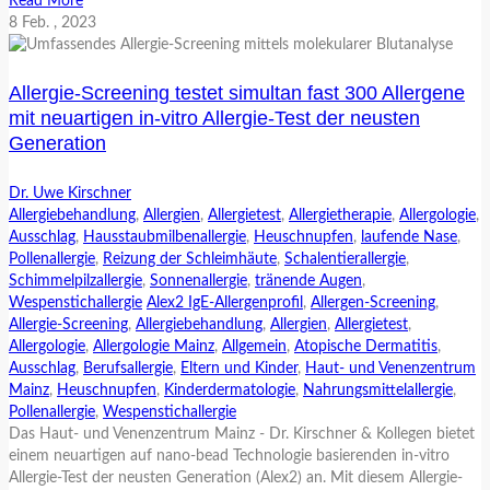
Read More
8
Feb.
, 2023
Allergie-Screening testet simultan fast 300 Allergene
mit neuartigen in-vitro Allergie-Test der neusten
Generation
Dr. Uwe Kirschner
Allergiebehandlung
,
Allergien
,
Allergietest
,
Allergietherapie
,
Allergologie
,
Ausschlag
,
Hausstaubmilbenallergie
,
Heuschnupfen
,
laufende Nase
,
Pollenallergie
,
Reizung der Schleimhäute
,
Schalentierallergie
,
Schimmelpilzallergie
,
Sonnenallergie
,
tränende Augen
,
Wespenstichallergie
Alex2 IgE-Allergenprofil
,
Allergen-Screening
,
Allergie-Screening
,
Allergiebehandlung
,
Allergien
,
Allergietest
,
Allergologie
,
Allergologie Mainz
,
Allgemein
,
Atopische Dermatitis
,
Ausschlag
,
Berufsallergie
,
Eltern und Kinder
,
Haut- und Venenzentrum
Mainz
,
Heuschnupfen
,
Kinderdermatologie
,
Nahrungsmittelallergie
,
Pollenallergie
,
Wespenstichallergie
Das Haut- und Venenzentrum Mainz - Dr. Kirschner & Kollegen bietet
einem neuartigen auf nano-bead Technologie basierenden in-vitro
Allergie-Test der neusten Generation (Alex2) an. Mit diesem Allergie-