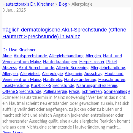
Hautarztpraxis Dr. Kirschner
>
Blog
>
Allergologie
3
Jan.
, 2025
Täglich dermatologische Akut-Sprechstunde (Offene
Hautarzt Sprechstunde) in Mainz
Dr. Uwe Kirschner
Akne
,
Akutsprechstunde
,
Allergiebehandlung
,
Allergien
,
Haut- und
Venenzentrum Mainz
,
Hauterkrankungen
,
Herpes zoster
,
Pickel
Abszess
,
Akut-Sprechstunde
,
Allergie-Screening
,
Allergiebehandlung
,
Allergien
,
Allergietest
,
Allergologie
,
Allgemein
,
Ausschlag
,
Haut- und
Venenzentrum Mainz
,
Hautkrebs
,
Hautveränderung
,
Heuschnupfen
,
Insektenstiche
,
Kurzblick-Sprechstunde
,
Nahrungsmittelallergie
,
Offene Sprechstunde
,
Pollenallergie
,
Praxis
,
Schmerzen
,
Sonnenallergie
Schneller Hautarzttermin in Mainz notwendig? Wer kennt das nicht:
ein Hautmal scheint neu entstanden oder gewachsen zu sein, hat sich
auffällig verändert oder angefangen, zu jucken oder zu bluten und
macht schlicht und einfach Angst,ein juckender, entstellender oder
schmerzender Ausschlag quält, eine akute allergische Reaktion kommt
wie aus dem Nichts,eine schmerzende Hautveränderung macht...