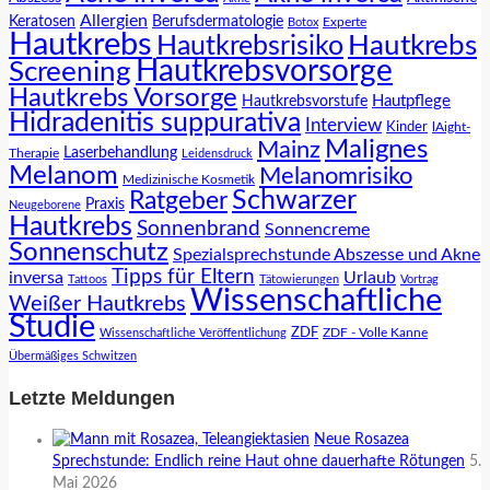
Allergien
Keratosen
Berufsdermatologie
Experte
Botox
Hautkrebs
Hautkrebs
Hautkrebsrisiko
Hautkrebsvorsorge
Screening
Hautkrebs Vorsorge
Hautpflege
Hautkrebsvorstufe
Hidradenitis suppurativa
Interview
Kinder
lAight-
Malignes
Mainz
Laserbehandlung
Therapie
Leidensdruck
Melanom
Melanomrisiko
Medizinische Kosmetik
Schwarzer
Ratgeber
Praxis
Neugeborene
Hautkrebs
Sonnenbrand
Sonnencreme
Sonnenschutz
Spezialsprechstunde Abszesse und Akne
Tipps für Eltern
inversa
Urlaub
Tattoos
Tätowierungen
Vortrag
Wissenschaftliche
Weißer Hautkrebs
Studie
ZDF
ZDF - Volle Kanne
Wissenschaftliche Veröffentlichung
Übermäßiges Schwitzen
Letzte Meldungen
Neue Rosazea
Sprechstunde: Endlich reine Haut ohne dauerhafte Rötungen
5.
Mai 2026