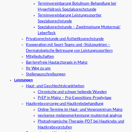
Terminvereinbarung Botulinum-Behandlung bei
Hyperhidrosis Spezialsprechstunde
Terminvereinbarung Leistungssportler
Spezialsprechstunde
Spezialsprechstunde – Zweitmeinung Muttermal/
Leberfleck
Privatsprechstunde und Ästhetiksprechstunde
Kooperation mit Sport-Teams und -Stützpunkten –
Dermatologische Betreuung von Leistungssportlern
Mitgliedschaften
Barrierefreie Hautarztpraxis in Mainz
Ihr Weg zu uns
Stellenausschreibungen
Leistungen
Haut- und Geschlechtskrankheiten
Chronische und schwer heilende Wunden
PrEP in Mainz – Prä-Expositions-Prophylaxe
Hautkrebsvorsorge und Hautkrebsbehandlung
Online-Termine im Haut- und Venenzentrum Mainz
nevisense-melanomerkennung-muttermal-analyse
Photodynamische-Therapie-PDT bei Hautkrebs und
Hautkrebsvorstufen