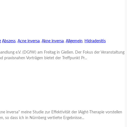
g
Abszess
,
Acne inversa
,
Akne inversa
,
Allgemein
,
Hidradenitis
ndlung e.V. (DGfW) am Freitag in Gießen. Der Fokus der Veranstaltung
 praxisnahen Vorträgen bietet der Treffpunkt Pr...
nversa" meine Studie zur Effektivität der lAight-Therapie vorstellen
 so dass ich in Nürnberg vertiefte Ergebnisse...