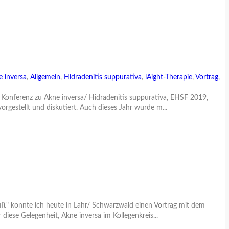
 inversa
,
Allgemein
,
Hidradenitis suppurativa
,
lAight-Therapie
,
Vortrag
,
 Konferenz zu Akne inversa/ Hidradenitis suppurativa, EHSF 2019,
gestellt und diskutiert. Auch dieses Jahr wurde m...
t" konnte ich heute in Lahr/ Schwarzwald einen Vortrag mit dem
 diese Gelegenheit, Akne inversa im Kollegenkreis...