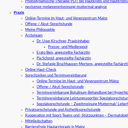
Photodynamische-Therapie-PDT bei Hautkrebs und Hautkrebs
nevisense-melanomerkennung-muttermal-analyse
Praxis
Online-Termine im Haut- und Venenzentrum Mainz
Offene-/ Akut-Sprechstunde
Meine Philosophie
Ärzteteam
Dr. Uwe Kirschner, Praxisinhaber
Presse- und Medienpool
Erato Beis, angestellte Fachärztin
Pia Schmid, angestellte Fachärztin
Dr. Stefanie Bruchhausen-Mertens, angestellte Fachärzt
Online Haut-Check
Sprechzeiten und Terminvereinbarung
Online-Termine im Haut- und Venenzentrum Mainz
Offene-/ Akut-Sprechstunde
Terminvereinbarung Botulinum-Behandlung bei Hyperhid
Terminvereinbarung Leistungssportler Spezialsprechstu
Spezialsprechstunde – Zweitmeinung Muttermal/ Leber
Privatsprechstunde und Ästhetiksprechstunde
Kooperation mit Sport-Teams und -Stützpunkten – Dermatologi
Mitgliedschaften
Barrierefreie Hautarztpraxis in Mainz