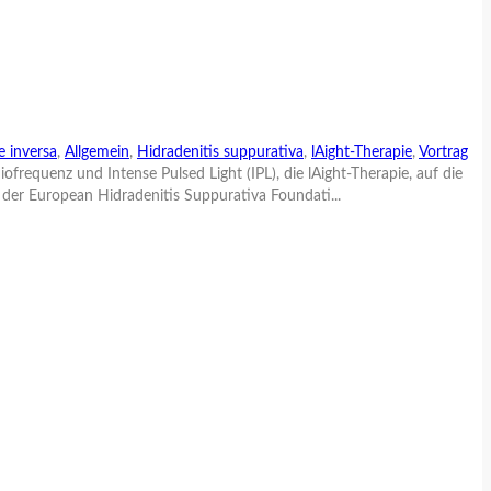
 inversa
,
Allgemein
,
Hidradenitis suppurativa
,
lAight-Therapie
,
Vortrag
requenz und Intense Pulsed Light (IPL), die lAight-Therapie, auf die
 der European Hidradenitis Suppurativa Foundati...