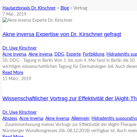
Hautarztpraxis Dr. Kirschner
>
Blog
>
Vortrag
7
Mai
, 2019
Akne inversa Expertise von Dr. Kirschner gefragt
Dr. Uwe Kirschner
Acne inversa
,
Akne inversa
,
DDG
,
Experte
,
Fortbildung
,
Hidradenitis su
50. DDG - Tagung in Berlin Vom 1. bis zum 4. Mai fand in Berlin die 5
wichtigen wissenschaftlichen Tagung für Dermatologen teil. Auch dieses
Read More
15
März
, 2019
Wissenschaftlicher Vortrag zur Effektivität der lAight-T
Dr. Uwe Kirschner
Abszess
,
Acne inversa
,
Akne inversa
,
Allgemein
,
Hidradenitis suppurativ
Zusammenfassung meines Vortrags zur Effektivität der lAight-Therapi
Nürnberger Wundkongresses (06.-08.12.2018) verfügbar ist. Auch mein V