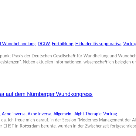
nd Wundbehandlung
,
DGfW
,
Fortbildung
,
Hidradenitis suppurativa
,
Vortra
ffpunkt Praxis der Deutschen Gesellschaft für Wundheilung und Wundbeha
esistenzen“. Neben aktuellen Informationen, wissenschaftlich belegten und
ersa auf dem Nürnberger Wundkongress
,
Acne inversa
,
Akne inversa
,
Allgemein
,
lAight-Therapie
,
Vortrag
. Ich freue mich darauf, in der Session "Modernes Management der Akne i
r EHSF in Rotterdam beruhte, wurden in der Zwischenzeit fortgeschrieben,