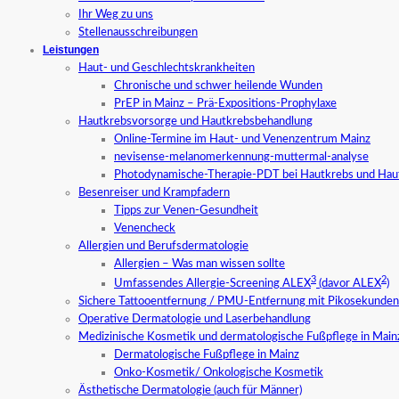
Ihr Weg zu uns
Stellenausschreibungen
Leistungen
Haut- und Geschlechtskrankheiten
Chronische und schwer heilende Wunden
PrEP in Mainz – Prä-Expositions-Prophylaxe
Hautkrebsvorsorge und Hautkrebsbehandlung
Online-Termine im Haut- und Venenzentrum Mainz
nevisense-melanomerkennung-muttermal-analyse
Photodynamische-Therapie-PDT bei Hautkrebs und Hau
Besenreiser und Krampfadern
Tipps zur Venen-Gesundheit
Venencheck
Allergien und Berufsdermatologie
Allergien – Was man wissen sollte
3
2
Umfassendes Allergie-Screening ALEX
(davor ALEX
)
Sichere Tattooentfernung / PMU-Entfernung mit Pikosekundenl
Operative Dermatologie und Laserbehandlung
Medizinische Kosmetik und dermatologische Fußpflege in Main
Dermatologische Fußpflege in Mainz
Onko-Kosmetik/ Onkologische Kosmetik
Ästhetische Dermatologie (auch für Männer)