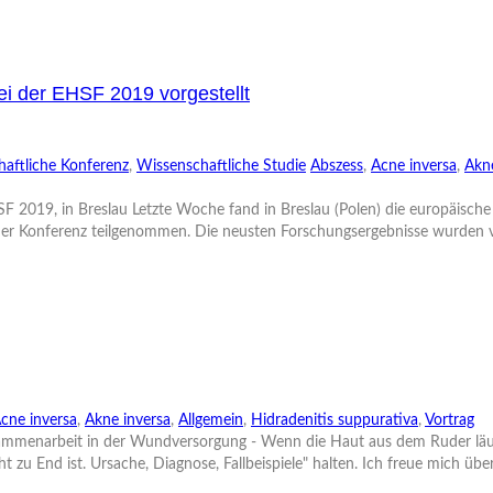
ei der EHSF 2019 vorgestellt
aftliche Konferenz
,
Wissenschaftliche Studie
Abszess
,
Acne inversa
,
Akne
F 2019, in Breslau Letzte Woche fand in Breslau (Polen) die europäische
er Konferenz teilgenommen. Die neusten Forschungsergebnisse wurden vor
cne inversa
,
Akne inversa
,
Allgemein
,
Hidradenitis suppurativa
,
Vortrag
usammenarbeit in der Wundversorgung - Wenn die Haut aus dem Ruder läuf
 zu End ist. Ursache, Diagnose, Fallbeispiele" halten. Ich freue mich über