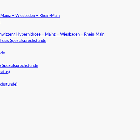
a Mainz – Wiesbaden – Rhein-Main
n
chwitzen/ Hyperhidrose – Mainz – Wiesbaden – Rhein-Main
rosis Spezialsprechstunde
nde
e Spezialsprechstunde
natus)
echstunde)