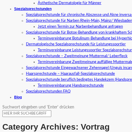
Ästhetische Dermatologie für Männer
Spezialsprechstunden
Spezialsprechstunde für chronische Abszesse und Akne invers
Spezialsprechstunde für Narben Rhein-Main, Mainz/ Wiesbade
Jetzt einen Termin zur Narbenbehandlung anfragen
Spezialsprechstunde für Botox-Behandlung von krankhaftem S
Terminvereinbarung Botulinum-Behandlung bei Hyperhid
Dermatologische Spezialsprechstunde für Leistungssportler
Terminvereinbarung Leistungssportler Spezialsprechstu
Spezialsprechstunde – Zweitmeinung Muttermal/ Leberfleck
Terminvereinbarung Zweitmeinung auffällige Muttermal
Spezialsprechstunde Eingewachsener Zehennagel (Unguis incar
Haarsprechstunde – Haarausfall-Spezialsprechstunde
Spezialsprechstunde beruflich bedingtes Handekzem (Handspr
Terminvereinbarung Handsprechstunde
Spezialsprechstunden FAQ
Blog
Suchwort eingeben und 'Enter' drücken
Category Archives:
Vortrag