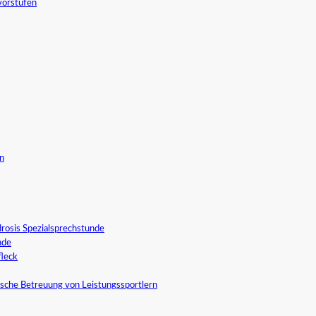
vorstufen
in
rosis Spezialsprechstunde
nde
fleck
sche Betreuung von Leistungssportlern