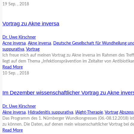
19
Sep.
, 2018
Vortrag zu Akne inversa
Dr. Uwe Kirschner
Acne inversa
,
Akne inversa
,
Deutsche Gesellschaft für Wundheilung u
suppurativa
,
Vortrag
Ich freue mich auf meinen Vortrag zu Akne inversa im Rahmen des Tre
liegt auf dem Thema „Infektionsprävention im Zeitalter von Antibiotikar
Read More
10
Sep.
, 2018
Im Dezember wissenschaftlicher Vortrag zu Akne inv
Dr. Uwe Kirschner
Akne inversa
,
Hidradenitis suppurativa
,
lAight-Therapie
,
Vortrag
Abszess
Das Programm des 1. Nürnberger Wundkongresses (06.-08.12.2018) ist da
zu können. Die Daten, auf denen mein wissenschaftlicher Vortrag bei de
Read More