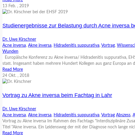
Read More
13
Feb.
, 2019
Studienergebnisse zur Belastung durch Acne inversa b
Dr. Uwe Kirschner
Acne inversa
,
Akne inversa
,
Hidradenitis suppurativa
,
Vortrag
,
Wissensch
Wunden
Europäische Konferenz zu Akne inversa/ Hidradenitis suppurativa, EHS
statt. Insgesamt haben mehrere Hundert Kollegen aus ganz Europa an d
Read More
24
Okt.
, 2018
Vortrag zu Akne inversa beim Fachtag in Lahr
Dr. Uwe Kirschner
Acne inversa
,
Akne inversa
,
Hidradenitis suppurativa
,
Vortrag
Abszess
,
A
Vortrag zu Akne inversa Im Rahmen des Fachtags "Interdisziplinäre Z
Titel "Akne inversa. Ein Leidensweg der mit der Diagnose noch lange nicht
Read More