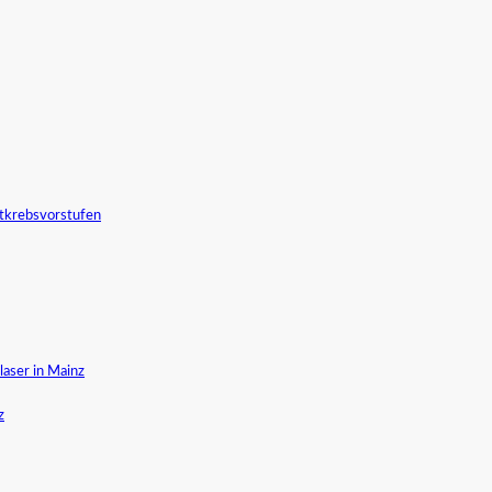
tkrebsvorstufen
aser in Mainz
z