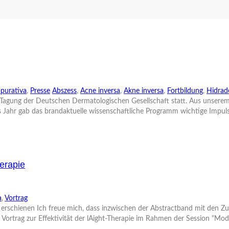
ppurativa
,
Presse
Abszess
,
Acne inversa
,
Akne inversa
,
Fortbildung
,
Hidrad
0. Tagung der Deutschen Dermatologischen Gesellschaft statt. Aus unsere
 Jahr gab das brandaktuelle wissenschaftliche Programm wichtige Impulse 
herapie
a
,
Vortrag
e erschienen Ich freue mich, dass inzwischen der Abstractband mit den 
ortrag zur Effektivität der lAight-Therapie im Rahmen der Session "Mode