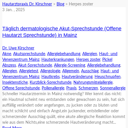
Hautarztpraxis Dr. Kirschner
>
Blog
>
Herpes zoster
3
Jan.
, 2025
Täglich dermatologische Akut-Sprechstunde (Offene
Hautarzt Sprechstunde) in Mainz
Dr. Uwe Kirschner
Akne
,
Akutsprechstunde
,
Allergiebehandlung
,
Allergien
,
Haut- und
Venenzentrum Mainz
,
Hauterkrankungen
,
Herpes zoster
,
Pickel
Abszess
,
Akut-Sprechstunde
,
Allergie-Screening
,
Allergiebehandlung
,
Allergien
,
Allergietest
,
Allergologie
,
Allgemein
,
Ausschlag
,
Haut- und
Venenzentrum Mainz
,
Hautkrebs
,
Hautveränderung
,
Heuschnupfen
,
Insektenstiche
,
Kurzblick-Sprechstunde
,
Nahrungsmittelallergie
,
Offene Sprechstunde
,
Pollenallergie
,
Praxis
,
Schmerzen
,
Sonnenallergie
Schneller Hautarzttermin in Mainz notwendig? Wer kennt das nicht:
ein Hautmal scheint neu entstanden oder gewachsen zu sein, hat sich
auffällig verändert oder angefangen, zu jucken oder zu bluten und
macht schlicht und einfach Angst,ein juckender, entstellender oder
schmerzender Ausschlag quält, eine akute allergische Reaktion kommt
wie aus dem Nichts,eine schmerzende Hautveränderung macht...