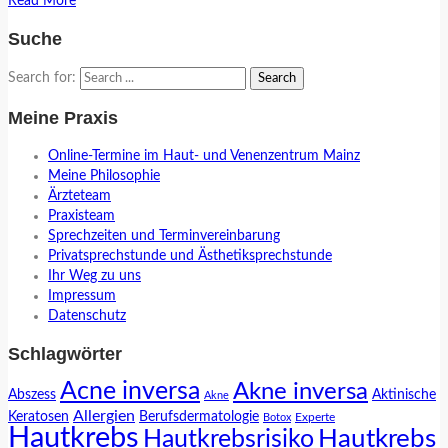
Read More
Suche
Search for:
Meine Praxis
Online-Termine im Haut- und Venenzentrum Mainz
Meine Philosophie
Ärzteteam
Praxisteam
Sprechzeiten und Terminvereinbarung
Privatsprechstunde und Ästhetiksprechstunde
Ihr Weg zu uns
Impressum
Datenschutz
Schlagwörter
Acne inversa
Akne inversa
Abszess
Aktinische
Akne
Allergien
Keratosen
Berufsdermatologie
Experte
Botox
Hautkrebs
Hautkrebs
Hautkrebsrisiko