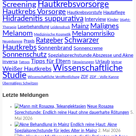
Hautkrebsvorsorge
Screening
Hautkrebs Vorsorge
Hautpflege
Hautkrebsvorstufe
Hidradenitis suppurativa
Interview
Kinder
lAight-
Malignes
Mainz
Laserbehandlung
Therapie
Leidensdruck
Melanom
Melanomrisiko
Medizinische Kosmetik
Schwarzer
Ratgeber
Praxis
Neugeborene
Hautkrebs
Sonnenbrand
Sonnencreme
Sonnenschutz
Spezialsprechstunde Abszesse und Akne
Tipps für Eltern
inversa
Urlaub
Tattoos
Tätowierungen
Vortrag
Wissenschaftliche
Weißer Hautkrebs
Studie
ZDF
ZDF - Volle Kanne
Wissenschaftliche Veröffentlichung
Übermäßiges Schwitzen
Letzte Meldungen
Neue Rosazea
Sprechstunde: Endlich reine Haut ohne dauerhafte Rötungen
5.
Mai 2026
Endlich reine Haut: Akne
Spezialsprechstunde für jedes Alter in Mainz
2. Mai 2026