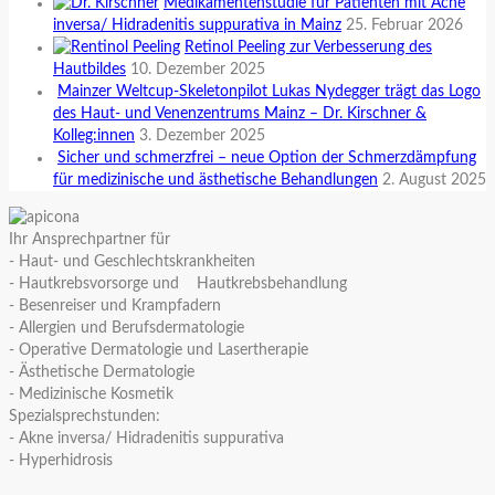
Medikamentenstudie für Patienten mit Acne
inversa/ Hidradenitis suppurativa in Mainz
25. Februar 2026
Retinol Peeling zur Verbesserung des
Hautbildes
10. Dezember 2025
Mainzer Weltcup-Skeletonpilot Lukas Nydegger trägt das Logo
des Haut- und Venenzentrums Mainz – Dr. Kirschner &
Kolleg:innen
3. Dezember 2025
Sicher und schmerzfrei – neue Option der Schmerzdämpfung
für medizinische und ästhetische Behandlungen
2. August 2025
Ihr Ansprechpartner für
- Haut- und Geschlechtskrankheiten
- Hautkrebsvorsorge und Hautkrebsbehandlung
- Besenreiser und Krampfadern
- Allergien und Berufsdermatologie
- Operative Dermatologie und Lasertherapie
- Ästhetische Dermatologie
- Medizinische Kosmetik
Spezialsprechstunden:
- Akne inversa/ Hidradenitis suppurativa
- Hyperhidrosis