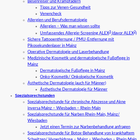
Besenreiser und Krampfadern
Tipps zur Venen-Gesundheit
Venencheck
Allergien und Berufsdermatologie
Allergien – Was man wissen sollte
3
2
Umfassendes Allergie-Screening ALEX
(davor ALEX
)
Sichere Tattooentfernung / PMU-Entfernung mit
Pikosekundenlaser in Mainz
Operative Dermatologie und Laserbehandlung
Medizinische Kosmetik und dermatologische Fußpflege in
Mainz
Dermatologische Fußpflege in Mainz
Onko-Kosmetik/ Onkologische Kosmetik
Ästhetische Dermatologie (auch für Männer)
Ästhetische Dermatologie für Männer
Spezialsprechstunden
Spezialsprechstunde für chronische Abszesse und Akne
inversa Mainz – Wiesbaden – Rhein-Main
Spezialsprechstunde für Narben Rhein-Main, Mainz/
Wiesbaden
Jetzt einen Termin zur Narbenbehandlung anfragen
Spezialsprechstunde für Botox-Behandlung von krankhaftem
Schwitzen/ Hyperhidrose – Mainz – Wiesbaden – Rhein-Main