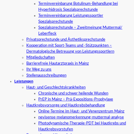
Terminvereinbarung Botulinum-Behandlung bei
Hyperhidrosis Spezialsprechstunde
Terminvereinbarung Leistungssportler
Spezialsprechstunde
Spezialsprechstunde – Zweitmeinung Muttermal/
Leberfleck
Privatsprechstunde und Ästhetiksprechstunde
Kooperation mit Sport-Teams und -Stützpunkten –
Dermatologische Betreuung von Leistungssportlern
Mitgliedschaften
Barrierefreie Hautarztpraxis in Mainz
Ihr Weg zu uns
Stellenausschreibungen
Leistungen
Haut- und Geschlechtskrankheiten
Chronische und schwer heilende Wunden
PrEP in Mainz – Prä-Expositions-Prophylaxe
Hautkrebsvorsorge und Hautkrebsbehandlung
Online-Termine im Haut- und Venenzentrum Mainz
nevisense-melanomerkennung-muttermal-analyse
Photodynamische-Therapie-PDT bei Hautkrebs und
Hautkrebsvorstufen