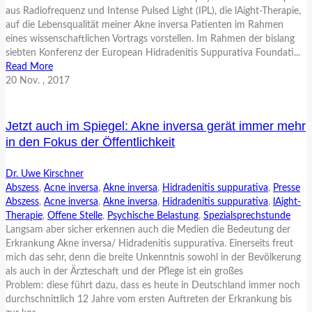
aus Radiofrequenz und Intense Pulsed Light (IPL), die lAight-Therapie,
auf die Lebensqualität meiner Akne inversa Patienten im Rahmen
eines wissenschaftlichen Vortrags vorstellen. Im Rahmen der bislang
siebten Konferenz der European Hidradenitis Suppurativa Foundati...
Read More
20
Nov.
, 2017
Jetzt auch im Spiegel: Akne inversa gerät immer mehr
in den Fokus der Öffentlichkeit
Dr. Uwe Kirschner
Abszess
,
Acne inversa
,
Akne inversa
,
Hidradenitis suppurativa
,
Presse
Abszess
,
Acne inversa
,
Akne inversa
,
Hidradenitis suppurativa
,
lAight-
Therapie
,
Offene Stelle
,
Psychische Belastung
,
Spezialsprechstunde
Langsam aber sicher erkennen auch die Medien die Bedeutung der
Erkrankung Akne inversa/ Hidradenitis suppurativa. Einerseits freut
mich das sehr, denn die breite Unkenntnis sowohl in der Bevölkerung
als auch in der Ärzteschaft und der Pflege ist ein großes
Problem: diese führt dazu, dass es heute in Deutschland immer noch
durchschnittlich 12 Jahre vom ersten Auftreten der Erkrankung bis