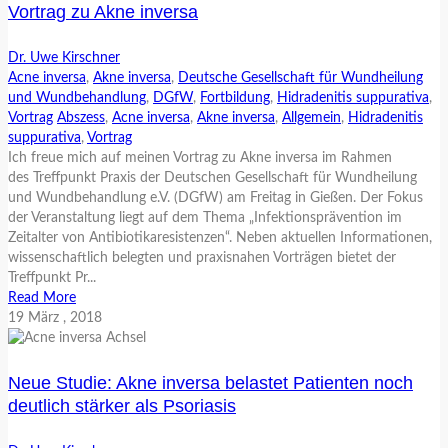
Vortrag zu Akne inversa
Dr. Uwe Kirschner
Acne inversa
,
Akne inversa
,
Deutsche Gesellschaft für Wundheilung
und Wundbehandlung
,
DGfW
,
Fortbildung
,
Hidradenitis suppurativa
,
Vortrag
Abszess
,
Acne inversa
,
Akne inversa
,
Allgemein
,
Hidradenitis
suppurativa
,
Vortrag
Ich freue mich auf meinen Vortrag zu Akne inversa im Rahmen
des Treffpunkt Praxis der Deutschen Gesellschaft für Wundheilung
und Wundbehandlung e.V. (DGfW) am Freitag in Gießen. Der Fokus
der Veranstaltung liegt auf dem Thema „Infektionsprävention im
Zeitalter von Antibiotikaresistenzen“. Neben aktuellen Informationen,
wissenschaftlich belegten und praxisnahen Vorträgen bietet der
Treffpunkt Pr...
Read More
19
März
, 2018
Neue Studie: Akne inversa belastet Patienten noch
deutlich stärker als Psoriasis