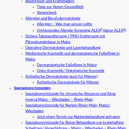
Besenreiser und Krampfadern
Tipps zur Venen-Gesundheit
Venencheck
Allergien und Berufsdermatologie
Allergien – Was man wissen sollte
3
2
Umfassendes Allergie-Screening ALEX
(davor ALEX
)
Sichere Tattooentfernung / PMU-Entfernung mit
Pikosekundenlaser in Mainz
Operative Dermatologie und Laserbehandlung
Medizinische Kosmetik und dermatologische Fußpflege in
Mainz
Dermatologische Fußpflege in Mainz
Onko-Kosmetik/ Onkologische Kosmetik
Ästhetische Dermatologie (auch für Männer)
Ästhetische Dermatologie für Männer
Spezialsprechstunden
Spezialsprechstunde für chronische Abszesse und Akne
inversa Mainz – Wiesbaden – Rhein-Main
Spezialsprechstunde für Narben Rhein-Main, Mainz/
Wiesbaden
Jetzt einen Termin zur Narbenbehandlung anfragen
Spezialsprechstunde für Botox-Behandlung von krankhaftem
Schwitzen/ Hyperhidrose – Mainz – Wiesbaden – Rhein-Main