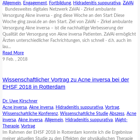
Allgemein
,
Engagement
,
Fortbildung
,
Hidradenitis suppurativa
,
ZaVAi
Bundesweites digitales Netzwerk ZaVAi - Zirkel ambulante
Versorgung Akne inversa - ging diese Woche an den Start Diese
Woche ging zavai.de an den Start. Ziel von ZaVAi – Zirkel ambulante
Versorgung Akne inversa – ist die nachhaltige Verbesserung der
Qualität der Versorgung von Akne inversa Patienten. ZaVAi ermöglicht
Ärzten unterschiedlicher Fachrichtungen, sich schnell - d.h. auch im
lau...
Read More
9
Feb.
, 2018
Wissenschaftlicher Vortrag zu Acne inversa bei der
EHSF 2018 in Rotterdam
Dr. Uwe Kirschner
Acne inversa
,
Akne inversa
,
Hidradenitis suppurativa
,
Vortrag
,
Wissenschaftliche Konferenz
,
Wissenschaftliche Studie
Abszess
,
Acne
inversa
,
Akne inversa
,
Allgemein
,
Hidradenitis suppurativa
,
lAight-
Therapie
,
Vortrag
Im Rahmen der EHSF 2018 in Rotterdam konnte ich die Ergebnisse
meiner aktuellen Studie zu den Effekten der physikalischen Therapie