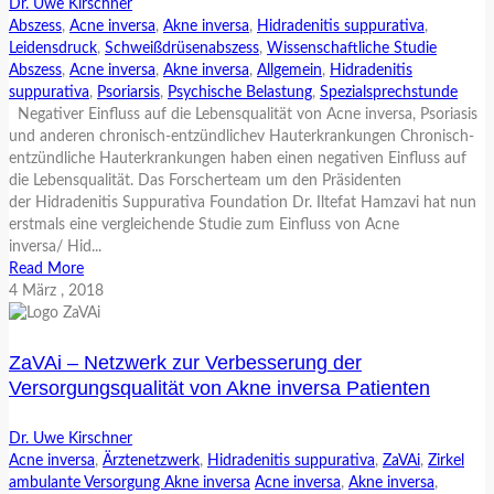
Dr. Uwe Kirschner
Abszess
,
Acne inversa
,
Akne inversa
,
Hidradenitis suppurativa
,
Leidensdruck
,
Schweißdrüsenabszess
,
Wissenschaftliche Studie
Abszess
,
Acne inversa
,
Akne inversa
,
Allgemein
,
Hidradenitis
suppurativa
,
Psoriarsis
,
Psychische Belastung
,
Spezialsprechstunde
Negativer Einfluss auf die Lebensqualität von Acne inversa, Psoriasis
und anderen chronisch-entzündlichev Hauterkrankungen Chronisch-
entzündliche Hauterkrankungen haben einen negativen Einfluss auf
die Lebensqualität. Das Forscherteam um den Präsidenten
der Hidradenitis Suppurativa Foundation Dr. Iltefat Hamzavi hat nun
erstmals eine vergleichende Studie zum Einfluss von Acne
inversa/ Hid...
Read More
4
März
, 2018
ZaVAi – Netzwerk zur Verbesserung der
Versorgungsqualität von Akne inversa Patienten
Dr. Uwe Kirschner
Acne inversa
,
Ärztenetzwerk
,
Hidradenitis suppurativa
,
ZaVAi
,
Zirkel
ambulante Versorgung Akne inversa
Acne inversa
,
Akne inversa
,