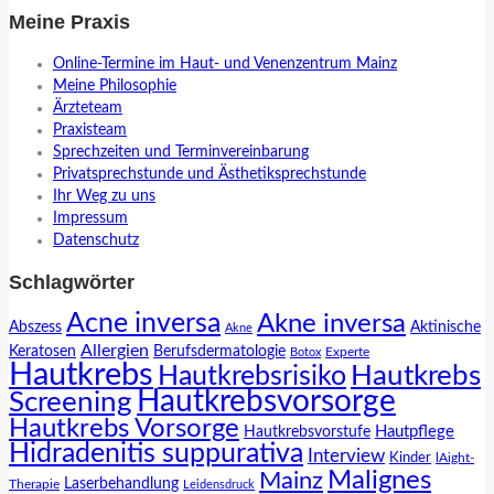
Meine Praxis
Online-Termine im Haut- und Venenzentrum Mainz
Meine Philosophie
Ärzteteam
Praxisteam
Sprechzeiten und Terminvereinbarung
Privatsprechstunde und Ästhetiksprechstunde
Ihr Weg zu uns
Impressum
Datenschutz
Schlagwörter
Acne inversa
Akne inversa
Abszess
Aktinische
Akne
Allergien
Keratosen
Berufsdermatologie
Experte
Botox
Hautkrebs
Hautkrebs
Hautkrebsrisiko
Hautkrebsvorsorge
Screening
Hautkrebs Vorsorge
Hautpflege
Hautkrebsvorstufe
Hidradenitis suppurativa
Interview
Kinder
lAight-
Malignes
Mainz
Laserbehandlung
Therapie
Leidensdruck