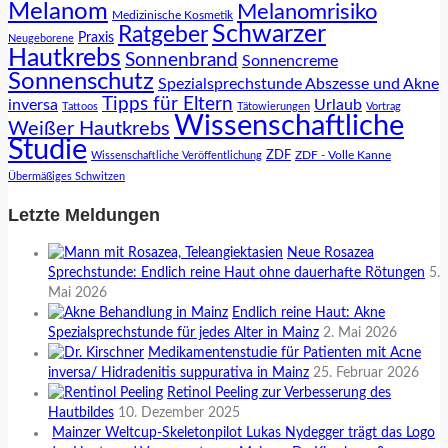
Melanom
Melanomrisiko
Medizinische Kosmetik
Schwarzer
Ratgeber
Praxis
Neugeborene
Hautkrebs
Sonnenbrand
Sonnencreme
Sonnenschutz
Spezialsprechstunde Abszesse und Akne
Tipps für Eltern
inversa
Urlaub
Tattoos
Tätowierungen
Vortrag
Wissenschaftliche
Weißer Hautkrebs
Studie
ZDF
ZDF - Volle Kanne
Wissenschaftliche Veröffentlichung
Übermäßiges Schwitzen
Letzte Meldungen
Neue Rosazea
Sprechstunde: Endlich reine Haut ohne dauerhafte Rötungen
5.
Mai 2026
Endlich reine Haut: Akne
Spezialsprechstunde für jedes Alter in Mainz
2. Mai 2026
Medikamentenstudie für Patienten mit Acne
inversa/ Hidradenitis suppurativa in Mainz
25. Februar 2026
Retinol Peeling zur Verbesserung des
Hautbildes
10. Dezember 2025
Mainzer Weltcup-Skeletonpilot Lukas Nydegger trägt das Logo