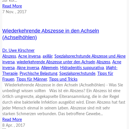
zur kor...
Read More
7
Nov.
, 2017
Wiederkehrende Abszesse in den Achseln
(Achselhöhlen)
Dr. Uwe Kirschner
Abszess
,
Acne inversa
,
axillär
,
Spezialsprechstunde Abszesse und Akne
inversa
,
wiederkehrende Abszesse unter den Achseln
Abszess
,
Acne
inversa
,
Akne inversa
,
Allgemein
,
Hidradenitis suppurativa
,
lAight-
Therapie
,
Psychische Belastung
,
Spezialsprechstunde
,
Tipps für
Frauen
,
Tipps für Männer
,
Tipps und Tricks
Wiederkehrende Abszesse in den Achseln (Achselhöhlen) - Was Sie
unbedingt wissen sollten Was ist ein Abszess? Ein Abszess ist eine
örtlich umgrenzte, abgekapselte Eiteransammlung, die in der Regel
durch eine bakterielle Infektion ausgelöst wird. Einen Abszess hat fast
jeder Mensch einmal in seinem Leben. Abszesse sind mit sehr
starken Schmerzen verbunden. Das betroffene Gewebe...
Read More
8
Apr.
, 2017