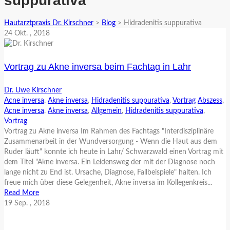
suppurativa
Hautarztpraxis Dr. Kirschner
>
Blog
>
Hidradenitis suppurativa
24
Okt.
, 2018
Vortrag zu Akne inversa beim Fachtag in Lahr
Dr. Uwe Kirschner
Acne inversa
,
Akne inversa
,
Hidradenitis suppurativa
,
Vortrag
Abszess
,
Acne inversa
,
Akne inversa
,
Allgemein
,
Hidradenitis suppurativa
,
Vortrag
Vortrag zu Akne inversa Im Rahmen des Fachtags "Interdisziplinäre
Zusammenarbeit in der Wundversorgung - Wenn die Haut aus dem
Ruder läuft" konnte ich heute in Lahr/ Schwarzwald einen Vortrag mit
dem Titel "Akne inversa. Ein Leidensweg der mit der Diagnose noch
lange nicht zu End ist. Ursache, Diagnose, Fallbeispiele" halten. Ich
freue mich über diese Gelegenheit, Akne inversa im Kollegenkreis...
Read More
19
Sep.
, 2018