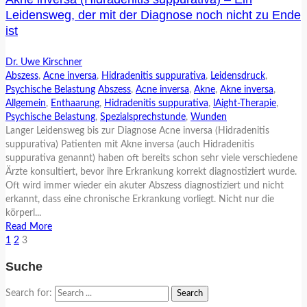
Leidensweg, der mit der Diagnose noch nicht zu Ende
ist
Dr. Uwe Kirschner
Abszess
,
Acne inversa
,
Hidradenitis suppurativa
,
Leidensdruck
,
Psychische Belastung
Abszess
,
Acne inversa
,
Akne
,
Akne inversa
,
Allgemein
,
Enthaarung
,
Hidradenitis suppurativa
,
lAight-Therapie
,
Psychische Belastung
,
Spezialsprechstunde
,
Wunden
Langer Leidensweg bis zur Diagnose Acne inversa (Hidradenitis
suppurativa) Patienten mit Akne inversa (auch Hidradenitis
suppurativa genannt) haben oft bereits schon sehr viele verschiedene
Ärzte konsultiert, bevor ihre Erkrankung korrekt diagnostiziert wurde.
Oft wird immer wieder ein akuter Abszess diagnostiziert und nicht
erkannt, dass eine chronische Erkrankung vorliegt. Nicht nur die
körperl...
Read More
1
2
3
Suche
Search for: