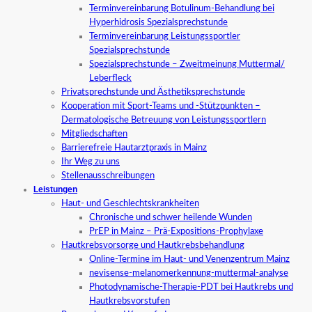
Terminvereinbarung Botulinum-Behandlung bei
Hyperhidrosis Spezialsprechstunde
Terminvereinbarung Leistungssportler
Spezialsprechstunde
Spezialsprechstunde – Zweitmeinung Muttermal/
Leberfleck
Privatsprechstunde und Ästhetiksprechstunde
Kooperation mit Sport-Teams und -Stützpunkten –
Dermatologische Betreuung von Leistungssportlern
Mitgliedschaften
Barrierefreie Hautarztpraxis in Mainz
Ihr Weg zu uns
Stellenausschreibungen
Leistungen
Haut- und Geschlechtskrankheiten
Chronische und schwer heilende Wunden
PrEP in Mainz – Prä-Expositions-Prophylaxe
Hautkrebsvorsorge und Hautkrebsbehandlung
Online-Termine im Haut- und Venenzentrum Mainz
nevisense-melanomerkennung-muttermal-analyse
Photodynamische-Therapie-PDT bei Hautkrebs und
Hautkrebsvorstufen