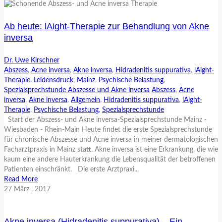
Ab heute: lAight-Therapie zur Behandlung von Akne
inversa
Dr. Uwe Kirschner
Abszess
,
Acne inversa
,
Akne inversa
,
Hidradenitis suppurativa
,
lAight-
Therapie
,
Leidensdruck
,
Mainz
,
Psychische Belastung
,
Spezialsprechstunde Abszesse und Akne inversa
Abszess
,
Acne
inversa
,
Akne inversa
,
Allgemein
,
Hidradenitis suppurativa
,
lAight-
Therapie
,
Psychische Belastung
,
Spezialsprechstunde
Start der Abszess- und Akne inversa-Spezialsprechstunde Mainz -
Wiesbaden - Rhein-Main Heute findet die erste Spezialsprechstunde
für chronische Abszesse und Acne inversa in meiner dermatologischen
Facharztpraxis in Mainz statt. Akne inversa ist eine Erkrankung, die wie
kaum eine andere Hauterkrankung die Lebensqualität der betroffenen
Patienten einschränkt. Die erste Arztpraxi...
Read More
27
März
, 2017
Akne inversa (Hidradenitis suppurativa) – Ein