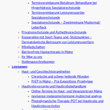
Terminvereinbarung Botulinum-Behandlung bei
Hyperhidrosis Spezialsprechstunde
Terminvereinbarung Leistungssportler
Spezialsprechstunde
Spezialsprechstunde – Zweitmeinung Muttermal/
Leberfleck
Privatsprechstunde und Ästhetiksprechstunde
Kooperation mit Sport-Teams und -Stützpunkten –
Dermatologische Betreuung von Leistungssportlern
Mitgliedschaften
Barrierefreie Hautarztpraxis in Mainz
Ihr Weg zu uns
Stellenausschreibungen
Leistungen
Haut- und Geschlechtskrankheiten
Chronische und schwer heilende Wunden
PrEP in Mainz – Prä-Expositions-Prophylaxe
Hautkrebsvorsorge und Hautkrebsbehandlung
Online-Termine im Haut- und Venenzentrum Mainz
nevisense-melanomerkennung-muttermal-analyse
Photodynamische-Therapie-PDT bei Hautkrebs und
Hautkrebsvorstufen