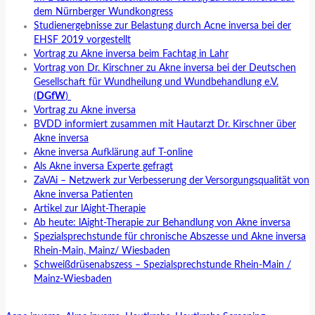
dem Nürnberger Wundkongress
Studienergebnisse zur Belastung durch Acne inversa bei der
EHSF 2019 vorgestellt
Vortrag zu Akne inversa beim Fachtag in Lahr
Vortrag
von Dr. Kirschner
zu Akne inversa bei der Deutschen
Gesellschaft für Wundheilung und Wundbehandlung e.V.
(
DGfW
)
Vortrag zu Akne inversa
BVDD informiert zusammen mit Hautarzt Dr. Kirschner über
Akne inversa
Akne inversa Aufklärung auf T-online
Als Akne inversa Experte gefragt
ZaVAi – Netzwerk zur Verbesserung der Versorgungsqualität von
Akne inversa Patienten
Artikel zur lAight-Therapie
Ab heute: lAight-Therapie zur Behandlung von Akne inversa
Spezialsprechstunde für chronische Abszesse und Akne inversa
Rhein-Main, Mainz/ Wiesbaden
Schweißdrüsenabszess – Spezialsprechstunde Rhein-Main /
Mainz-Wiesbaden