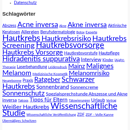
Datenschutz
Schlagwörter
Acne inversa
Akne inversa
Abszess
Aktinische
Akne
Allergien
Keratosen
Berufsdermatologie
Experte
Botox
Hautkrebs
Hautkrebs
Hautkrebsrisiko
Hautkrebsvorsorge
Screening
Hautkrebs Vorsorge
Hautpflege
Hautkrebsvorstufe
Hidradenitis suppurativa
Interview
Kinder
lAight-
Malignes
Mainz
Laserbehandlung
Therapie
Leidensdruck
Melanom
Melanomrisiko
Medizinische Kosmetik
Schwarzer
Ratgeber
Praxis
Neugeborene
Hautkrebs
Sonnenbrand
Sonnencreme
Sonnenschutz
Spezialsprechstunde Abszesse und Akne
Tipps für Eltern
inversa
Urlaub
Tattoos
Tätowierungen
Vortrag
Wissenschaftliche
Weißer Hautkrebs
Studie
ZDF
ZDF - Volle Kanne
Wissenschaftliche Veröffentlichung
Übermäßiges Schwitzen