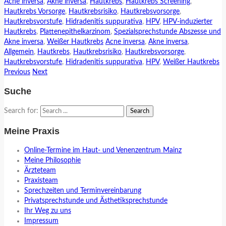
Acne inversa
,
Akne inversa
,
Hautkrebs
,
Hautkrebs Screening
,
Hautkrebs Vorsorge
,
Hautkrebsrisiko
,
Hautkrebsvorsorge
,
Hautkrebsvorstufe
,
Hidradenitis suppurativa
,
HPV
,
HPV-induzierter
Hautkrebs
,
Plattenepithelkarzinom
,
Spezialsprechstunde Abszesse und
Akne inversa
,
Weißer Hautkrebs
Acne inversa
,
Akne inversa
,
Allgemein
,
Hautkrebs
,
Hautkrebsrisiko
,
Hautkrebsvorsorge
,
Hautkrebsvorstufe
,
Hidradenitis suppurativa
,
HPV
,
Weißer Hautkrebs
Previous
Next
Suche
Search for:
Meine Praxis
Online-Termine im Haut- und Venenzentrum Mainz
Meine Philosophie
Ärzteteam
Praxisteam
Sprechzeiten und Terminvereinbarung
Privatsprechstunde und Ästhetiksprechstunde
Ihr Weg zu uns
Impressum