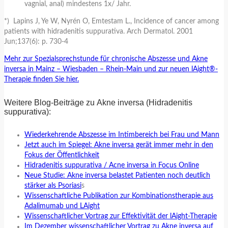
vagnial, anal) mindestens 1x/ Jahr.
*) Lapins J, Ye W, Nyrén O, Emtestam L., Incidence of cancer among
patients with hidradenitis suppurativa. Arch Dermatol. 2001
Jun;137(6): p. 730-4
Mehr zur Spezialsprechstunde für chronische Abszesse und Akne
inversa in Mainz – Wiesbaden – Rhein-Main und zur neuen lAight®-
Therapie finden Sie hier.
Weitere Blog-Beiträge zu Akne inversa (Hidradenitis
suppurativa):
Wiederkehrende Abszesse im Intimbereich bei Frau und Mann
Jetzt auch im Spiegel: Akne inversa gerät immer mehr in den
Fokus der Öffentlichkeit
Hidradenitis suppurativa / Acne inversa in Focus Online
Neue Studie: Akne inversa belastet Patienten noch deutlich
stärker als Psoriasi
s
Wissenschaftliche Publikation zur Kombinationstherapie aus
Adalimumab und LAight
Wissenschaftlicher Vortrag zur Effektivität der lAight-Therapie
Im Dezember wissenschaftlicher Vortrag zu Akne inversa auf