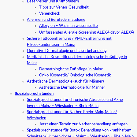
Besenreiser und Krampfadern
Tipps zur Venen-Gesundheit
Venencheck
Allergien und Berufsdermatologie
Allergien – Was man wissen sollte
3
2
Umfassendes Allergie-Screening ALEX
(davor ALEX
)
Sichere Tattooentfernung / PMU-Entfernung mit
Pikosekundenlaser in Mainz
Operative Dermatologie und Laserbehandlung
Medizinische Kosmetik und dermatologische Fußpflege in
Mainz
Dermatologische Fußpflege in Mainz
Onko-Kosmetik/ Onkologische Kosmetik
Ästhetische Dermatologie (auch für Männer)
Ästhetische Dermatologie für Männer
Spezialsprechstunden
Spezialsprechstunde für chronische Abszesse und Akne
inversa Mainz – Wiesbaden – Rhein-Main
Spezialsprechstunde für Narben Rhein-Main, Mainz/
Wiesbaden
Jetzt einen Termin zur Narbenbehandlung anfragen
Spezialsprechstunde für Botox-Behandlung von krankhaftem
Schwitzen/ Hyperhidrose – Mainz – Wiesbaden – Rhein-Main