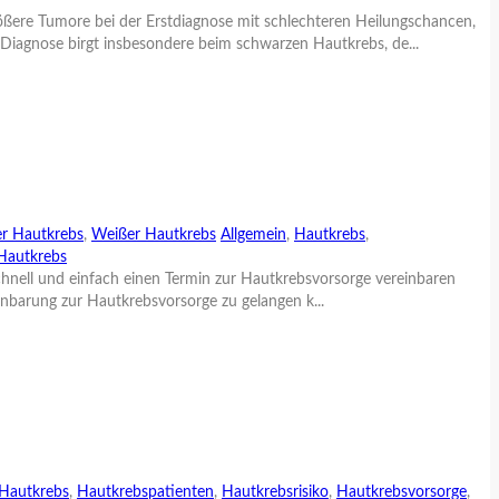
ßere Tumore bei der Erstdiagnose mit schlechteren Heilungschancen,
iagnose birgt insbesondere beim schwarzen Hautkrebs, de...
r Hautkrebs
,
Weißer Hautkrebs
Allgemein
,
Hautkrebs
,
Hautkrebs
schnell und einfach einen Termin zur Hautkrebsvorsorge vereinbaren
inbarung zur Hautkrebsvorsorge zu gelangen k...
Hautkrebs
,
Hautkrebspatienten
,
Hautkrebsrisiko
,
Hautkrebsvorsorge
,