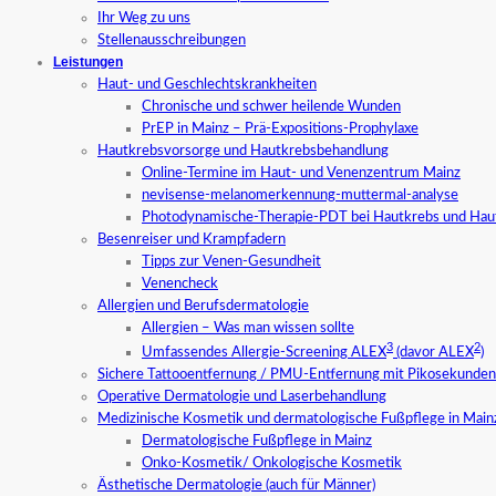
Ihr Weg zu uns
Stellenausschreibungen
Leistungen
Haut- und Geschlechtskrankheiten
Chronische und schwer heilende Wunden
PrEP in Mainz – Prä-Expositions-Prophylaxe
Hautkrebsvorsorge und Hautkrebsbehandlung
Online-Termine im Haut- und Venenzentrum Mainz
nevisense-melanomerkennung-muttermal-analyse
Photodynamische-Therapie-PDT bei Hautkrebs und Hau
Besenreiser und Krampfadern
Tipps zur Venen-Gesundheit
Venencheck
Allergien und Berufsdermatologie
Allergien – Was man wissen sollte
3
2
Umfassendes Allergie-Screening ALEX
(davor ALEX
)
Sichere Tattooentfernung / PMU-Entfernung mit Pikosekundenl
Operative Dermatologie und Laserbehandlung
Medizinische Kosmetik und dermatologische Fußpflege in Main
Dermatologische Fußpflege in Mainz
Onko-Kosmetik/ Onkologische Kosmetik
Ästhetische Dermatologie (auch für Männer)