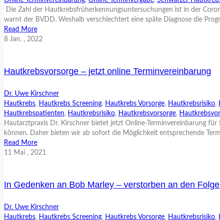
Online-Terminvereinbarung
,
Online-Terminvergabe
,
Schwarzer Hautkreb
Die Zahl der Hautkrebsfrüherkennungsuntersuchungen ist in der Coron
warnt der BVDD. Weshalb verschlechtert eine späte Diagnose die Prog
Read More
8
Jan.
, 2022
Hautkrebsvorsorge – jetzt online Terminvereinbarung
Dr. Uwe Kirschner
Hautkrebs
,
Hautkrebs Screening
,
Hautkrebs Vorsorge
,
Hautkrebsrisiko
,
Hautkrebspatienten
,
Hautkrebsrisiko
,
Hautkrebsvorsorge
,
Hautkrebsvor
Hautarztpraxis Dr. Kirschner bietet jetzt Online-Terminvereinbarung fü
können. Daher bieten wir ab sofort die Möglichkeit entsprechende Term
Read More
11
Mai
, 2021
In Gedenken an Bob Marley – verstorben an den Folg
Dr. Uwe Kirschner
Hautkrebs
,
Hautkrebs Screening
,
Hautkrebs Vorsorge
,
Hautkrebsrisiko
,