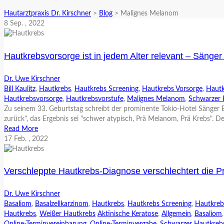
Hautarztpraxis Dr. Kirschner
>
Blog
>
Malignes Melanom
8
Sep.
, 2022
Hautkrebsvorsorge ist in jedem Alter relevant – Sänger
Dr. Uwe Kirschner
Bill Kaulitz
,
Hautkrebs
,
Hautkrebs Screening
,
Hautkrebs Vorsorge
,
Haut
Hautkrebsvorsorge
,
Hautkrebsvorstufe
,
Malignes Melanom
,
Schwarzer 
Zu seinem 33. Geburtstag schreibt der prominente Tokio-Hotel Sänger Bi
zurück", das Ergebnis sei "schwer atypisch, Prä Melanom, Prä Krebs". D
Read More
17
Feb.
, 2022
Verschleppte Hautkrebs-Diagnose verschlechtert die 
Dr. Uwe Kirschner
Basaliom
,
Basalzellkarzinom
,
Hautkrebs
,
Hautkrebs Screening
,
Hautkreb
Hautkrebs
,
Weißer Hautkrebs
Aktinische Keratose
,
Allgemein
,
Basaliom