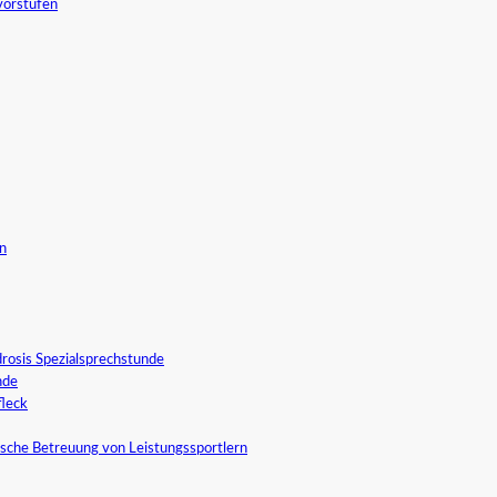
vorstufen
in
rosis Spezialsprechstunde
nde
fleck
sche Betreuung von Leistungssportlern