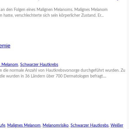
y, an den Folgen eines Malignen Melanoms. Malignes Melanom
atte, verschlechterte sich sein körperlicher Zustand. Er...
demie
s Melanom
,
Schwarzer Hautkrebs
 dem die normale Anzahl von Hautkrebsvorsorge durchgeführt wurden. Zu
ie wurden in 36 Ländern über 700 Dermatologen befragt....
ufe
,
Malignes Melanom
,
Melanomrisiko
,
Schwarzer Hautkrebs
,
Weißer