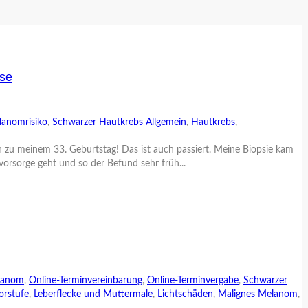
ose
anomrisiko
,
Schwarzer Hautkrebs
Allgemein
,
Hautkrebs
,
en zu meinem 33. Geburtstag! Das ist auch passiert. Meine Biopsie kam
vorsorge geht und so der Befund sehr früh...
lanom
,
Online-Terminvereinbarung
,
Online-Terminvergabe
,
Schwarzer
orstufe
,
Leberflecke und Muttermale
,
Lichtschäden
,
Malignes Melanom
,