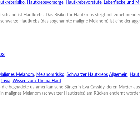
utkrebsrisiko
,
Hautkrebsvorsorge
,
Hautkrebsvorstufe
,
Leberflecke und M
tschland ist Hautkrebs. Das Risiko für Hautkrebs steigt mit zunehmendem
 schwarze Hautkrebs (das sogenannte maligne Melanom) ist eine der agg
bs
Malignes Melanom
,
Melanomrisiko
,
Schwarzer Hautkrebs
Allgemein
,
Haut
,
Trivia
,
Wissen zum Thema Haut
b die begnadete us-amerikanische Sängerin Eva Cassidy, deren Mutter a
n malignes Melanom (schwarzer Hautkrebs) am Rücken entfernt worden. 