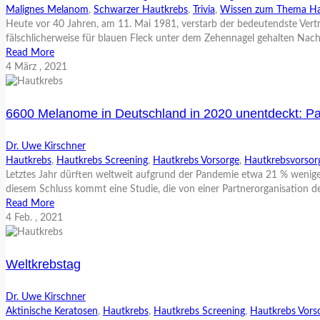
Malignes Melanom
,
Schwarzer Hautkrebs
,
Trivia
,
Wissen zum Thema H
Heute vor 40 Jahren, am 11. Mai 1981, verstarb der bedeutendste Ver
fälschlicherweise für blauen Fleck unter dem Zehennagel gehalten Nach e
Read More
4
März
, 2021
6600 Melanome in Deutschland in 2020 unentdeckt: Pa
Dr. Uwe Kirschner
Hautkrebs
,
Hautkrebs Screening
,
Hautkrebs Vorsorge
,
Hautkrebsvorsor
Letztes Jahr dürften weltweit aufgrund der Pandemie etwa 21 % wenige
diesem Schluss kommt eine Studie, die von einer Partnerorganisation
Read More
4
Feb.
, 2021
Weltkrebstag
Dr. Uwe Kirschner
Aktinische Keratosen
,
Hautkrebs
,
Hautkrebs Screening
,
Hautkrebs Vors