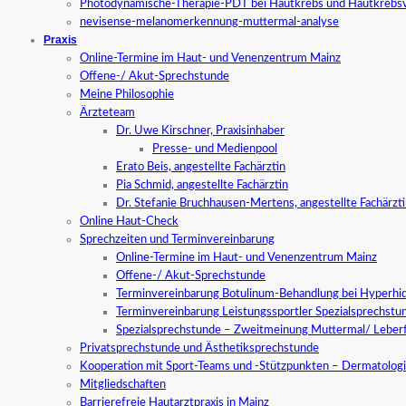
Photodynamische-Therapie-PDT bei Hautkrebs und Hautkrebs
nevisense-melanomerkennung-muttermal-analyse
Praxis
Online-Termine im Haut- und Venenzentrum Mainz
Offene-/ Akut-Sprechstunde
Meine Philosophie
Ärzteteam
Dr. Uwe Kirschner, Praxisinhaber
Presse- und Medienpool
Erato Beis, angestellte Fachärztin
Pia Schmid, angestellte Fachärztin
Dr. Stefanie Bruchhausen-Mertens, angestellte Fachärzt
Online Haut-Check
Sprechzeiten und Terminvereinbarung
Online-Termine im Haut- und Venenzentrum Mainz
Offene-/ Akut-Sprechstunde
Terminvereinbarung Botulinum-Behandlung bei Hyperhid
Terminvereinbarung Leistungssportler Spezialsprechstu
Spezialsprechstunde – Zweitmeinung Muttermal/ Leber
Privatsprechstunde und Ästhetiksprechstunde
Kooperation mit Sport-Teams und -Stützpunkten – Dermatologi
Mitgliedschaften
Barrierefreie Hautarztpraxis in Mainz