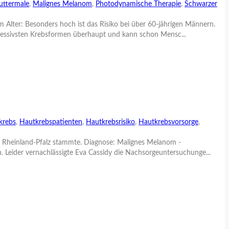
uttermale
,
Malignes Melanom
,
Photodynamische Therapie
,
Schwarzer
 Alter: Besonders hoch ist das Risiko bei über 60-jährigen Männern.
ressivsten Krebsformen überhaupt und kann schon Mensc...
krebs
,
Hautkrebspatienten
,
Hautkrebsrisiko
,
Hautkrebsvorsorge
,
us Rheinland-Pfalz stammte. Diagnose: Malignes Melanom -
Leider vernachlässigte Eva Cassidy die Nachsorgeuntersuchunge...