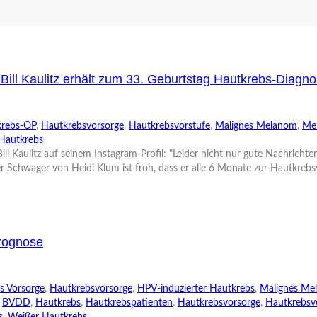
 Bill Kaulitz erhält zum 33. Geburtstag Hautkrebs-Diagn
krebs-OP
,
Hautkrebsvorsorge
,
Hautkrebsvorstufe
,
Malignes Melanom
,
Mel
Hautkrebs
ll Kaulitz auf seinem Instagram-Profil: "Leider nicht nur gute Nachricht
er Schwager von Heidi Klum ist froh, dass er alle 6 Monate zur Hautkrebs
Prognose
s Vorsorge
,
Hautkrebsvorsorge
,
HPV-induzierter Hautkrebs
,
Malignes Me
,
BVDD
,
Hautkrebs
,
Hautkrebspatienten
,
Hautkrebsvorsorge
,
Hautkrebsv