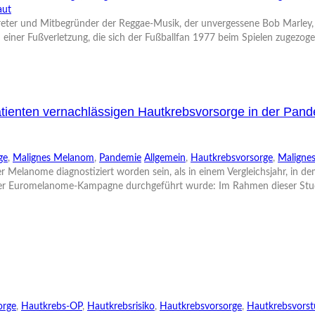
aut
treter und Mitbegründer der Reggae-Musik, der unvergessene Bob Marle
iner Fußverletzung, die sich der Fußballfan 1977 beim Spielen zugezogen h
tienten vernachlässigen Hautkrebsvorsorge in der Pan
ge
,
Malignes Melanom
,
Pandemie
Allgemein
,
Hautkrebsvorsorge
,
Maligne
r Melanome diagnostiziert worden sein, als in einem Vergleichsjahr, in
 der Euromelanome-Kampagne durchgeführt wurde: Im Rahmen dieser Stud
orge
,
Hautkrebs-OP
,
Hautkrebsrisiko
,
Hautkrebsvorsorge
,
Hautkrebsvorst