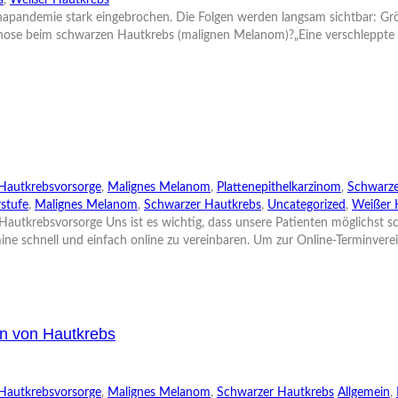
s
,
Weißer Hautkrebs
apandemie stark eingebrochen. Die Folgen werden langsam sichtbar: Grö
nose beim schwarzen Hautkrebs (malignen Melanom)?„Eine verschleppte D
Hautkrebsvorsorge
,
Malignes Melanom
,
Plattenepithelkarzinom
,
Schwarze
stufe
,
Malignes Melanom
,
Schwarzer Hautkrebs
,
Uncategorized
,
Weißer 
r Hautkrebsvorsorge Uns ist es wichtig, dass unsere Patienten möglichst 
ine schnell und einfach online zu vereinbaren. Um zur Online-Terminvere
en von Hautkrebs
Hautkrebsvorsorge
,
Malignes Melanom
,
Schwarzer Hautkrebs
Allgemein
,