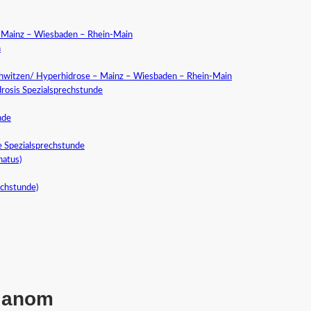
a Mainz – Wiesbaden – Rhein-Main
n
chwitzen/ Hyperhidrose – Mainz – Wiesbaden – Rhein-Main
rosis Spezialsprechstunde
nde
e Spezialsprechstunde
natus)
echstunde)
lanom