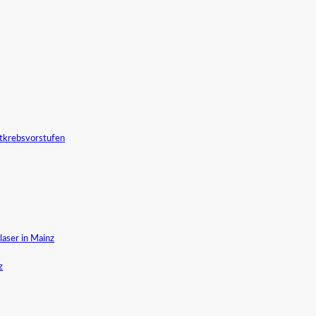
tkrebsvorstufen
aser in Mainz
z