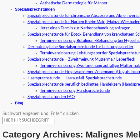
Ästhetische Dermatologie für Männer
Spezialsprechstunden
Spezialsprechstunde für chronische Abszesse und Akne invers
Spezialsprechstunde für Narben Rhein-Main, Mainz/ Wiesbade
Jetzt einen Termin zur Narbenbehandlung anfragen
Spezialsprechstunde für Botox-Behandlung von krankhaftem S
Terminvereinbarung Botulinum-Behandlung bei Hyperhid
Dermatologische Spezialsprechstunde für Leistungssportler
Terminvereinbarung Leistungssportler Spezialsprechstu
Spezialsprechstunde – Zweitmeinung Muttermal/ Leberfleck
Terminvereinbarung Zweitmeinung auffällige Muttermal
Spezialsprechstunde Eingewachsener Zehennagel (Unguis incar
Haarsprechstunde – Haarausfall-Spezialsprechstunde
Spezialsprechstunde beruflich bedingtes Handekzem (Handspr
Terminvereinbarung Handsprechstunde
Spezialsprechstunden FAQ
Blog
Suchwort eingeben und 'Enter' drücken
Category Archives:
Malignes Me