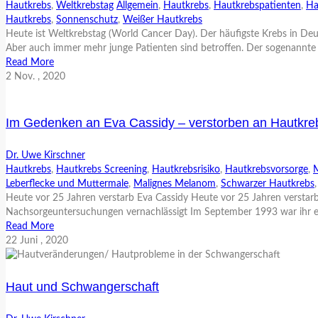
Hautkrebs
,
Weltkrebstag
Allgemein
,
Hautkrebs
,
Hautkrebspatienten
,
Ha
Hautkrebs
,
Sonnenschutz
,
Weißer Hautkrebs
Heute ist Weltkrebstag (World Cancer Day). Der häufigste Krebs in Deu
Aber auch immer mehr junge Patienten sind betroffen. Der sogenannte
Read More
2
Nov.
, 2020
Im Gedenken an Eva Cassidy – verstorben an Hautkre
Dr. Uwe Kirschner
Hautkrebs
,
Hautkrebs Screening
,
Hautkrebsrisiko
,
Hautkrebsvorsorge
,
Leberflecke und Muttermale
,
Malignes Melanom
,
Schwarzer Hautkrebs
Heute vor 25 Jahren verstarb Eva Cassidy Heute vor 25 Jahren verstar
Nachsorgeuntersuchungen vernachlässigt Im September 1993 war ihr ei
Read More
22
Juni
, 2020
Haut und Schwangerschaft