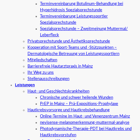
Terminvereinbarung Botulinum-Behandlung bei
Hyperhidrosis Spezialsprechstunde
Terminvereinbarung Leistungssportler
Spezialsprechstunde
Spezialsprechstunde – Zweitmeinung Muttermal/
Leberfleck
Privatsprechstunde und Ästhetiksprechstunde
Kooperation mit Sport-Teams und -Stützpunkten –
Dermatologische Betreuung von Leistungssportlern
Mitgliedschaften
Barrierefreie Hautarztpraxis in Mainz
Ihr Weg zu uns
Stellenausschreibungen
Leistungen
Haut- und Geschlechtskrankheiten
Chronische und schwer heilende Wunden
PrEP in Mainz – Prä-Expositions-Prophylaxe
Hautkrebsvorsorge und Hautkrebsbehandlung
Online-Termine im Haut- und Venenzentrum Mainz
nevisense-melanomerkennung-muttermal-analyse
Photodynamische-Therapie-PDT bei Hautkrebs und
Hautkrebsvorstufen