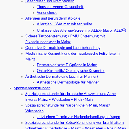
Besenreiser und Krampfadern
Tipps zur Venen-Gesundheit
Venencheck
Allergien und Berufsdermatologie
Allergien – Was man wissen sollte
3
2
Umfassendes Allergie-Screening ALEX
(davor ALEX
)
Sichere Tattooentfernung / PMU-Entfernung mit
Pikosekundenlaser in Mainz
Operative Dermatologie und Laserbehandlung
Medizinische Kosmetik und dermatologische Fußpflege in
Mainz
Dermatologische Fußpflege in Mainz
Onko-Kosmetik/ Onkologische Kosmetik
Ästhetische Dermatologie (auch für Männer)
Ästhetische Dermatologie für Männer
Spezialsprechstunden
Spezialsprechstunde für chronische Abszesse und Akne
inversa Mainz – Wiesbaden – Rhein-Main
Spezialsprechstunde für Narben Rhein-Main, Mainz/
Wiesbaden
Jetzt einen Termin zur Narbenbehandlung anfragen
Spezialsprechstunde für Botox-Behandlung von krankhaftem
Schwitzen/ Hyperhidrose – Mainz – Wiesbaden – Rhein-Main