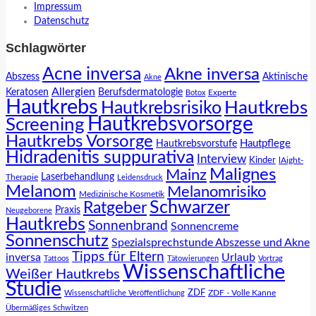
Impressum
Datenschutz
Schlagwörter
Acne inversa
Akne inversa
Abszess
Aktinische
Akne
Allergien
Keratosen
Berufsdermatologie
Experte
Botox
Hautkrebs
Hautkrebs
Hautkrebsrisiko
Hautkrebsvorsorge
Screening
Hautkrebs Vorsorge
Hautpflege
Hautkrebsvorstufe
Hidradenitis suppurativa
Interview
Kinder
lAight-
Malignes
Mainz
Laserbehandlung
Therapie
Leidensdruck
Melanom
Melanomrisiko
Medizinische Kosmetik
Schwarzer
Ratgeber
Praxis
Neugeborene
Hautkrebs
Sonnenbrand
Sonnencreme
Sonnenschutz
Spezialsprechstunde Abszesse und Akne
Tipps für Eltern
inversa
Urlaub
Tattoos
Tätowierungen
Vortrag
Wissenschaftliche
Weißer Hautkrebs
Studie
ZDF
ZDF - Volle Kanne
Wissenschaftliche Veröffentlichung
Übermäßiges Schwitzen