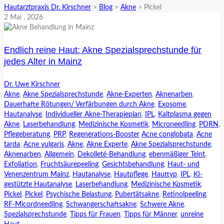
Hautarztpraxis Dr. Kirschner
>
Blog
>
Akne
>
Pickel
2
Mai
, 2026
Endlich reine Haut: Akne Spezialsprechstunde für
jedes Alter in Mainz
Dr. Uwe Kirschner
Akne
,
Akne Spezialsprechstunde
,
Akne-Experten
,
Aknenarben
,
Dauerhafte Rötungen/ Verfärbungen durch Akne
,
Exosome
,
Hautanalyse
,
Individueller Akne-Therapieplan
,
IPL
,
Kaltplasma gegen
Akne
,
Laserbehandlung
,
Medizinische Kosmetik
,
Microneedling
,
PDRN
,
Pflegeberatung
,
PRP
,
Regenerations-Booster
Acne conglobata
,
Acne
tarda
,
Acne vulgaris
,
Akne
,
Akne Experte
,
Akne Spezialsprechstunde
,
Aknenarben
,
Allgemein
,
Dekolleté-Behandlung
,
ebenmäßiger Teint
,
Exfoliation
,
Fruchtsäurepeeling
,
Gesichtsbehandlung
,
Haut- und
Venenzentrum Mainz
,
Hautanalyse
,
Hautpflege
,
Hauttyp
,
IPL
,
KI-
gestützte Hautanalyse
,
Laserbehandlung
,
Medizinische Kosmetik
,
Pickel
,
Pickel
,
Psychische Belastung
,
Pubertätsakne
,
Retinolpeeling
,
RF-Micordneedling
,
Schwangerschaftsakne
,
Schwere Akne
,
Spezialsprechstunde
,
Tipps für Frauen
,
Tipps für Männer
,
unreine