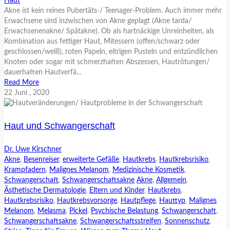
Haut
Akne ist kein reines Pubertäts-/ Teenager-Problem. Auch immer mehr
Erwachsene sind inzwischen von Akne geplagt (Akne tarda/
Erwachsenenakne/ Spätakne). Ob als hartnäckige Unreinheiten, als
Kombination aus fettiger Haut, Mitessern (offen/schwarz oder
geschlossen/weiß), roten Papeln, eitrigen Pusteln und entzündlichen
Knoten oder sogar mit schmerzhaften Abszessen, Hautrötungen/
dauerhaften Hautverfä...
Read More
22
Juni
, 2020
Haut und Schwangerschaft
Dr. Uwe Kirschner
Akne
,
Besenreiser
,
erweiterte Gefäße
,
Hautkrebs
,
Hautkrebsrisiko
,
Krampfadern
,
Malignes Melanom
,
Medizinische Kosmetik
,
Schwangerschaft
,
Schwangerschaftsakne
Akne
,
Allgemein
,
Ästhetische Dermatologie
,
Eltern und Kinder
,
Hautkrebs
,
Hautkrebsrisiko
,
Hautkrebsvorsorge
,
Hautpflege
,
Hauttyp
,
Malignes
Melanom
,
Melasma
,
Pickel
,
Psychische Belastung
,
Schwangerschaft
,
Schwangerschaftsakne
,
Schwangerschaftsstreifen
,
Sonnenschutz
,