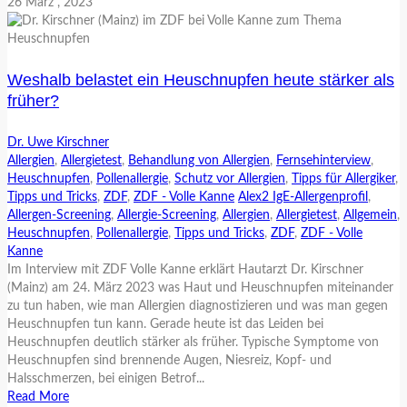
26
März
, 2023
Weshalb belastet ein Heuschnupfen heute stärker als
früher?
Dr. Uwe Kirschner
Allergien
,
Allergietest
,
Behandlung von Allergien
,
Fernsehinterview
,
Heuschnupfen
,
Pollenallergie
,
Schutz vor Allergien
,
Tipps für Allergiker
,
Tipps und Tricks
,
ZDF
,
ZDF - Volle Kanne
Alex2 IgE-Allergenprofil
,
Allergen-Screening
,
Allergie-Screening
,
Allergien
,
Allergietest
,
Allgemein
,
Heuschnupfen
,
Pollenallergie
,
Tipps und Tricks
,
ZDF
,
ZDF - Volle
Kanne
Im Interview mit ZDF Volle Kanne erklärt Hautarzt Dr. Kirschner
(Mainz) am 24. März 2023 was Haut und Heuschnupfen miteinander
zu tun haben, wie man Allergien diagnostizieren und was man gegen
Heuschnupfen tun kann. Gerade heute ist das Leiden bei
Heuschnupfen deutlich stärker als früher. Typische Symptome von
Heuschnupfen sind brennende Augen, Niesreiz, Kopf- und
Halsschmerzen, bei einigen Betrof...
Read More