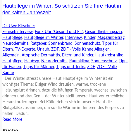
Hautpflege im Winter: So schützen Sie Ihre Haut in
der kalten Jahreszeit
Dr. Uwe Kirschner
Fernsehinterview
,
Funk Uhr "Gesund und Fit"
,
Gesundheitsmagazin
,
Hautpflege
,
Hautpflege im Winter
,
Interview
,
Kinder
,
Magazinbeitrag
,
Neurodermitis
,
Ratgeber
,
Sonnenbrand
,
Sonnenschutz
,
Tipps für
Eltern
,
TV-Experte
,
Urlaub
,
ZDF
,
ZDF - Volle Kanne
Allergien
,
Allgemein
,
Atopische Dermatitis
,
Eltern und Kinder
,
Hautkrebsrisiko
,
Hautpflege
,
Hauttyp
,
Neurodermitis
,
Raumklima
,
Sonnenschutz
,
Tipps
für Frauen
,
Tipps für Männer
,
Tipps und Tricks
,
ZDF
,
ZDF - Volle
Kanne
Der Winter stresst unsere Haut Hautpflege im Winter ist ein
wichtiges Thema: Eisiger Wind draußen, warme, trockene
Heizungsluft drinnen, dazu die häufigen Temperaturwechsel zwischen
drinnen und draußen – der Winter stellt unsere Haut vor erhebliche
Herausforderungen. Bei Kälte ziehen sich in unserer Haut die
Blutgefäße zusammen, um so die Wärme im Inneren des Körpers zu
halten. Dadur...
Read More
Suche