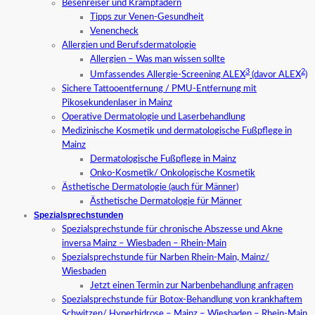
Besenreiser und Krampfadern
Tipps zur Venen-Gesundheit
Venencheck
Allergien und Berufsdermatologie
Allergien – Was man wissen sollte
3
2
Umfassendes Allergie-Screening ALEX
(davor ALEX
)
Sichere Tattooentfernung / PMU-Entfernung mit
Pikosekundenlaser in Mainz
Operative Dermatologie und Laserbehandlung
Medizinische Kosmetik und dermatologische Fußpflege in
Mainz
Dermatologische Fußpflege in Mainz
Onko-Kosmetik/ Onkologische Kosmetik
Ästhetische Dermatologie (auch für Männer)
Ästhetische Dermatologie für Männer
Spezialsprechstunden
Spezialsprechstunde für chronische Abszesse und Akne
inversa Mainz – Wiesbaden – Rhein-Main
Spezialsprechstunde für Narben Rhein-Main, Mainz/
Wiesbaden
Jetzt einen Termin zur Narbenbehandlung anfragen
Spezialsprechstunde für Botox-Behandlung von krankhaftem
Schwitzen/ Hyperhidrose – Mainz – Wiesbaden – Rhein-Main