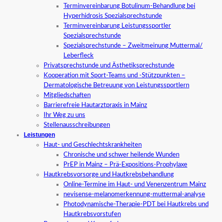
Terminvereinbarung Botulinum-Behandlung bei
Hyperhidrosis Spezialsprechstunde
Terminvereinbarung Leistungssportler
Spezialsprechstunde
Spezialsprechstunde – Zweitmeinung Muttermal/
Leberfleck
Privatsprechstunde und Ästhetiksprechstunde
Kooperation mit Sport-Teams und -Stützpunkten –
Dermatologische Betreuung von Leistungssportlern
Mitgliedschaften
Barrierefreie Hautarztpraxis in Mainz
Ihr Weg zu uns
Stellenausschreibungen
Leistungen
Haut- und Geschlechtskrankheiten
Chronische und schwer heilende Wunden
PrEP in Mainz – Prä-Expositions-Prophylaxe
Hautkrebsvorsorge und Hautkrebsbehandlung
Online-Termine im Haut- und Venenzentrum Mainz
nevisense-melanomerkennung-muttermal-analyse
Photodynamische-Therapie-PDT bei Hautkrebs und
Hautkrebsvorstufen