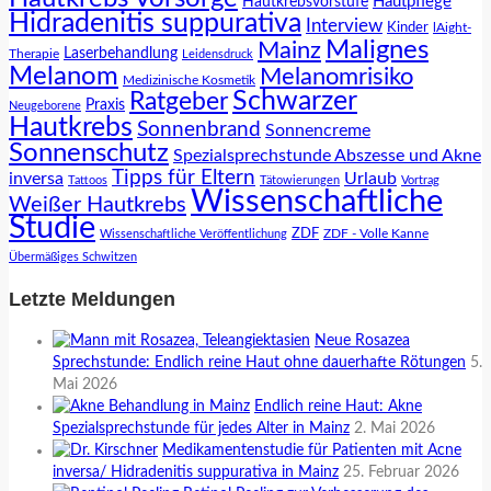
Hautpflege
Hautkrebsvorstufe
Hidradenitis suppurativa
Interview
Kinder
lAight-
Malignes
Mainz
Laserbehandlung
Therapie
Leidensdruck
Melanom
Melanomrisiko
Medizinische Kosmetik
Schwarzer
Ratgeber
Praxis
Neugeborene
Hautkrebs
Sonnenbrand
Sonnencreme
Sonnenschutz
Spezialsprechstunde Abszesse und Akne
Tipps für Eltern
inversa
Urlaub
Tattoos
Tätowierungen
Vortrag
Wissenschaftliche
Weißer Hautkrebs
Studie
ZDF
ZDF - Volle Kanne
Wissenschaftliche Veröffentlichung
Übermäßiges Schwitzen
Letzte Meldungen
Neue Rosazea
Sprechstunde: Endlich reine Haut ohne dauerhafte Rötungen
5.
Mai 2026
Endlich reine Haut: Akne
Spezialsprechstunde für jedes Alter in Mainz
2. Mai 2026
Medikamentenstudie für Patienten mit Acne
inversa/ Hidradenitis suppurativa in Mainz
25. Februar 2026