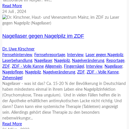
Tattoofarbe im Körper? Wi...
Read More
24
Juli
, 2024
Nagellaser gegen Nagelpilz im ZDF
Dr. Uwe Kirschner
Fernsehinterview
,
Fernsehreportage
,
Interview
,
Laser gegen Nagelpilz
,
Laserbehandlung
,
Nagellaser
,
Nagelpilz
,
Nagelveränderung
,
Reportage
,
ZDF
,
ZDF - Volle Kanne
Allgemein
,
Fingernägel
,
Interview
,
Nagellaser
,
Nagelpflege
,
Nagelpilz
,
Nagelveränderung
,
ZDF
,
ZDF - Volle Kanne
,
Zehennägel
Nagellaser - was ist das? Ca. 15-20 % der Bevölkerung in Deutschland
haben mindestens einmal in ihrem Leben eine Nagelpilzinfektion
(Onychomykose, Tinea unguium). Und in vielen Fällen helfen die in
der Apotheke erhältlichen antimykotischen Lacke nicht richtig. Und
dann? Dann kann eine systemische Therapie (Tabletten) angezeigt
sein. Allerdings gehört diese Therapie zu den besonders
nebenwirkungsr...
Read More