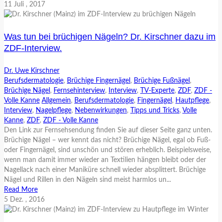
11
Juli
, 2017
Was tun bei brüchigen Nägeln? Dr. Kirschner dazu im
ZDF-Interview.
Dr. Uwe Kirschner
Berufsdermatologie
,
Brüchige Fingernägel
,
Brüchige Fußnägel
,
Brüchige Nägel
,
Fernsehinterview
,
Interview
,
TV-Experte
,
ZDF
,
ZDF -
Volle Kanne
Allgemein
,
Berufsdermatologie
,
Fingernägel
,
Hautpflege
,
Interview
,
Nagelpflege
,
Nebenwirkungen
,
Tipps und Tricks
,
Volle
Kanne
,
ZDF
,
ZDF - Volle Kanne
Den Link zur Fernsehsendung finden Sie auf dieser Seite ganz unten.
Brüchige Nägel – wer kennt das nicht? Brüchige Nägel, egal ob Fuß-
oder Fingernägel, sind unschön und stören erheblich. Beispielsweise,
wenn man damit immer wieder an Textilien hängen bleibt oder der
Nagellack nach einer Maniküre schnell wieder absplittert. Brüchige
Nägel und Rillen in den Nägeln sind meist harmlos un...
Read More
5
Dez.
, 2016