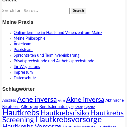
Search for:
Meine Praxis
Online-Termine im Haut- und Venenzentrum Mainz
Meine Philosophie
Ärzteteam
Praxisteam
Sprechzeiten und Terminvereinbarung
Privatsprechstunde und Ästhetiksprechstunde
Ihr Weg zu uns
Impressum
Datenschutz
Schlagwörter
Acne inversa
Akne inversa
Abszess
Aktinische
Akne
Allergien
Keratosen
Berufsdermatologie
Experte
Botox
Hautkrebs
Hautkrebs
Hautkrebsrisiko
Hautkrebsvorsorge
Screening
Hautkrebs Vorsorge