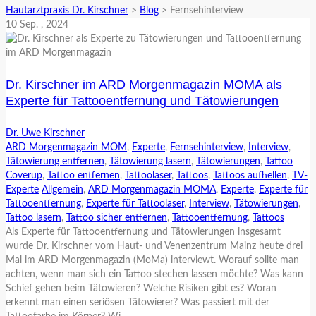
Hautarztpraxis Dr. Kirschner
>
Blog
>
Fernsehinterview
10
Sep.
, 2024
Dr. Kirschner im ARD Morgenmagazin MOMA als
Experte für Tattooentfernung und Tätowierungen
Dr. Uwe Kirschner
ARD Morgenmagazin MOM
,
Experte
,
Fernsehinterview
,
Interview
,
Tätowierung entfernen
,
Tätowierung lasern
,
Tätowierungen
,
Tattoo
Coverup
,
Tattoo entfernen
,
Tattoolaser
,
Tattoos
,
Tattoos aufhellen
,
TV-
Experte
Allgemein
,
ARD Morgenmagazin MOMA
,
Experte
,
Experte für
Tattooentfernung
,
Experte für Tattoolaser
,
Interview
,
Tätowierungen
,
Tattoo lasern
,
Tattoo sicher entfernen
,
Tattooentfernung
,
Tattoos
Als Experte für Tattooentfernung und Tätowierungen insgesamt
wurde Dr. Kirschner vom Haut- und Venenzentrum Mainz heute drei
Mal im ARD Morgenmagazin (MoMa) interviewt. Worauf sollte man
achten, wenn man sich ein Tattoo stechen lassen möchte? Was kann
Schief gehen beim Tätowieren? Welche Risiken gibt es? Woran
erkennt man einen seriösen Tätowierer? Was passiert mit der