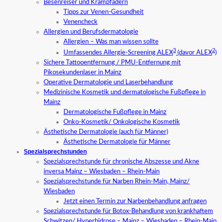
Besenreiser und Krampfadern
Tipps zur Venen-Gesundheit
Venencheck
Allergien und Berufsdermatologie
Allergien – Was man wissen sollte
3
2
Umfassendes Allergie-Screening ALEX
(davor ALEX
)
Sichere Tattooentfernung / PMU-Entfernung mit
Pikosekundenlaser in Mainz
Operative Dermatologie und Laserbehandlung
Medizinische Kosmetik und dermatologische Fußpflege in
Mainz
Dermatologische Fußpflege in Mainz
Onko-Kosmetik/ Onkologische Kosmetik
Ästhetische Dermatologie (auch für Männer)
Ästhetische Dermatologie für Männer
Spezialsprechstunden
Spezialsprechstunde für chronische Abszesse und Akne
inversa Mainz – Wiesbaden – Rhein-Main
Spezialsprechstunde für Narben Rhein-Main, Mainz/
Wiesbaden
Jetzt einen Termin zur Narbenbehandlung anfragen
Spezialsprechstunde für Botox-Behandlung von krankhaftem
Schwitzen/ Hyperhidrose – Mainz – Wiesbaden – Rhein-Main