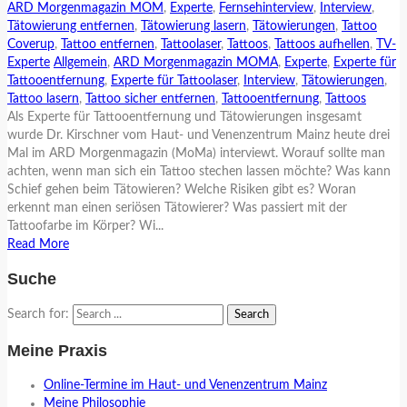
ARD Morgenmagazin MOM
,
Experte
,
Fernsehinterview
,
Interview
,
Tätowierung entfernen
,
Tätowierung lasern
,
Tätowierungen
,
Tattoo
Coverup
,
Tattoo entfernen
,
Tattoolaser
,
Tattoos
,
Tattoos aufhellen
,
TV-
Experte
Allgemein
,
ARD Morgenmagazin MOMA
,
Experte
,
Experte für
Tattooentfernung
,
Experte für Tattoolaser
,
Interview
,
Tätowierungen
,
Tattoo lasern
,
Tattoo sicher entfernen
,
Tattooentfernung
,
Tattoos
Als Experte für Tattooentfernung und Tätowierungen insgesamt
wurde Dr. Kirschner vom Haut- und Venenzentrum Mainz heute drei
Mal im ARD Morgenmagazin (MoMa) interviewt. Worauf sollte man
achten, wenn man sich ein Tattoo stechen lassen möchte? Was kann
Schief gehen beim Tätowieren? Welche Risiken gibt es? Woran
erkennt man einen seriösen Tätowierer? Was passiert mit der
Tattoofarbe im Körper? Wi...
Read More
Suche
Search for:
Meine Praxis
Online-Termine im Haut- und Venenzentrum Mainz
Meine Philosophie