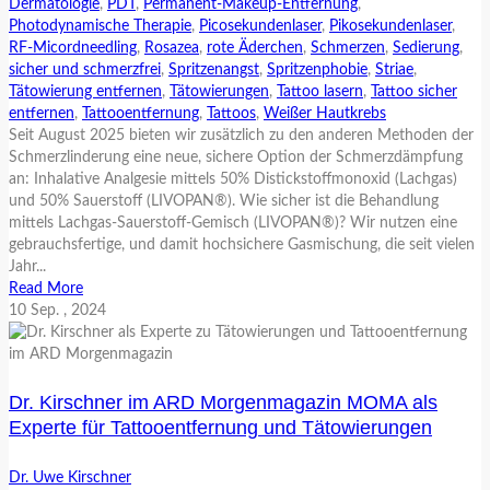
Dermatologie
,
PDT
,
Permanent-Makeup-Entfernung
,
Photodynamische Therapie
,
Picosekundenlaser
,
Pikosekundenlaser
,
RF-Micordneedling
,
Rosazea
,
rote Äderchen
,
Schmerzen
,
Sedierung
,
sicher und schmerzfrei
,
Spritzenangst
,
Spritzenphobie
,
Striae
,
Tätowierung entfernen
,
Tätowierungen
,
Tattoo lasern
,
Tattoo sicher
entfernen
,
Tattooentfernung
,
Tattoos
,
Weißer Hautkrebs
Seit August 2025 bieten wir zusätzlich zu den anderen Methoden der
Schmerzlinderung eine neue, sichere Option der Schmerzdämpfung
an: Inhalative Analgesie mittels 50% Distickstoffmonoxid (Lachgas)
und 50% Sauerstoff (LIVOPAN®). Wie sicher ist die Behandlung
mittels Lachgas-Sauerstoff-Gemisch (LIVOPAN®)? Wir nutzen eine
gebrauchsfertige, und damit hochsichere Gasmischung, die seit vielen
Jahr...
Read More
10
Sep.
, 2024
Dr. Kirschner im ARD Morgenmagazin MOMA als
Experte für Tattooentfernung und Tätowierungen
Dr. Uwe Kirschner