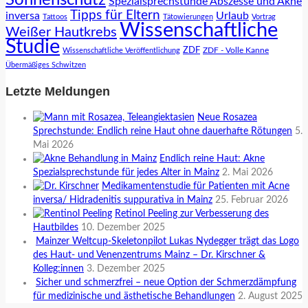
Spezialsprechstunde Abszesse und Akne
Tipps für Eltern
inversa
Urlaub
Tattoos
Tätowierungen
Vortrag
Wissenschaftliche
Weißer Hautkrebs
Studie
ZDF
ZDF - Volle Kanne
Wissenschaftliche Veröffentlichung
Übermäßiges Schwitzen
Letzte Meldungen
Neue Rosazea
Sprechstunde: Endlich reine Haut ohne dauerhafte Rötungen
5.
Mai 2026
Endlich reine Haut: Akne
Spezialsprechstunde für jedes Alter in Mainz
2. Mai 2026
Medikamentenstudie für Patienten mit Acne
inversa/ Hidradenitis suppurativa in Mainz
25. Februar 2026
Retinol Peeling zur Verbesserung des
Hautbildes
10. Dezember 2025
Mainzer Weltcup-Skeletonpilot Lukas Nydegger trägt das Logo
des Haut- und Venenzentrums Mainz – Dr. Kirschner &
Kolleg:innen
3. Dezember 2025
Sicher und schmerzfrei – neue Option der Schmerzdämpfung
für medizinische und ästhetische Behandlungen
2. August 2025