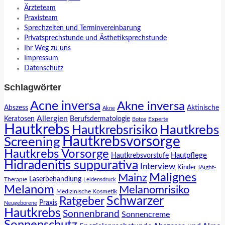
Ärzteteam
Praxisteam
Sprechzeiten und Terminvereinbarung
Privatsprechstunde und Ästhetiksprechstunde
Ihr Weg zu uns
Impressum
Datenschutz
Schlagwörter
Acne inversa
Akne inversa
Abszess
Aktinische
Akne
Allergien
Keratosen
Berufsdermatologie
Experte
Botox
Hautkrebs
Hautkrebs
Hautkrebsrisiko
Hautkrebsvorsorge
Screening
Hautkrebs Vorsorge
Hautpflege
Hautkrebsvorstufe
Hidradenitis suppurativa
Interview
Kinder
lAight-
Malignes
Mainz
Laserbehandlung
Therapie
Leidensdruck
Melanom
Melanomrisiko
Medizinische Kosmetik
Schwarzer
Ratgeber
Praxis
Neugeborene
Hautkrebs
Sonnenbrand
Sonnencreme
Sonnenschutz