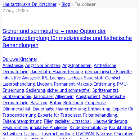
Hautarztpraxis Dr. Kirschner
>
Blog
>
Tattoolaser
2
Aug.
, 2025
Sicher und schmerzfrei – neue Option der
Schmerzdämpfung für medizinische und ästhetische
Behandlungen
Dr. Uwe Kirschner
Anästhesie
,
Angst vor Spritzen
,
Angstpatienten
,
Ästhetische
Dermatologie
,
dauerhafte Haarentfernung
,
dermaologische Eingriffe
,
inhalative Analgesie
,
IPL
,
Lachgas
,
Lachgas-Sauerstoff-Gemisch
,
Laserbehandlung
,
Livopan
,
Permanent-Makeup-Entfernung
,
PMU-
Entfernung
,
Sedierung
,
sicher und schmerzfrei
,
Spritzenangst
,
Spritzenphobie
,
Tattoolaser
Allgemein
,
Angstpatient
,
Ästhetische
Dermatologie
,
Basaliom
,
Botox
,
Botulinum
,
Couperose
,
Dämmerschlaf
,
Dauerhafte Haarentfernung
,
Enthaarung
,
Experte für
Tattooentfernung
,
Experte für Tattoolaser
,
Faltenbehandlung
,
Faltenunterspritzung
,
Filler
,
gezielter Ultraschall
,
Hautveränderung
,
Hyaluronfiller
,
inhalative Analgesie
,
Kinderdermatologie
,
Krankhaftes
Schwitzen
,
Lachgas
,
Laserbehandlung
,
LIVOPAN
,
Narkose
,
Operative