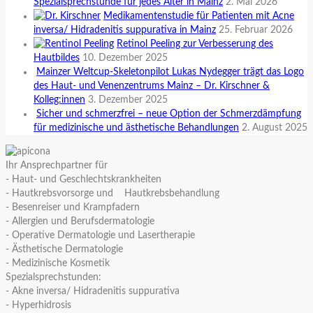
Spezialsprechstunde für jedes Alter in Mainz
2. Mai 2026
Medikamentenstudie für Patienten mit Acne
inversa/ Hidradenitis suppurativa in Mainz
25. Februar 2026
Retinol Peeling zur Verbesserung des
Hautbildes
10. Dezember 2025
Mainzer Weltcup-Skeletonpilot Lukas Nydegger trägt das Logo
des Haut- und Venenzentrums Mainz – Dr. Kirschner &
Kolleg:innen
3. Dezember 2025
Sicher und schmerzfrei – neue Option der Schmerzdämpfung
für medizinische und ästhetische Behandlungen
2. August 2025
Ihr Ansprechpartner für
- Haut- und Geschlechtskrankheiten
- Hautkrebsvorsorge und Hautkrebsbehandlung
- Besenreiser und Krampfadern
- Allergien und Berufsdermatologie
- Operative Dermatologie und Lasertherapie
- Ästhetische Dermatologie
- Medizinische Kosmetik
Spezialsprechstunden:
- Akne inversa/ Hidradenitis suppurativa
- Hyperhidrosis