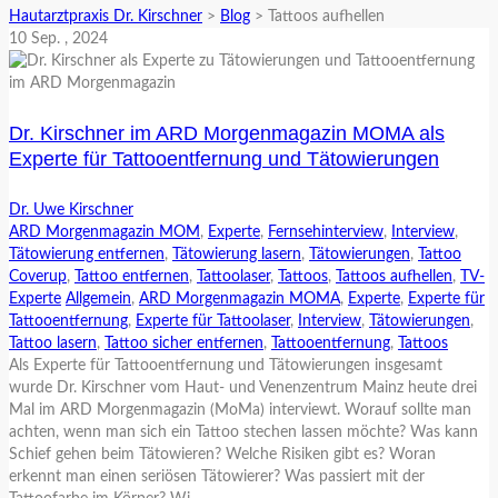
Hautarztpraxis Dr. Kirschner
>
Blog
>
Tattoos aufhellen
10
Sep.
, 2024
Dr. Kirschner im ARD Morgenmagazin MOMA als
Experte für Tattooentfernung und Tätowierungen
Dr. Uwe Kirschner
ARD Morgenmagazin MOM
,
Experte
,
Fernsehinterview
,
Interview
,
Tätowierung entfernen
,
Tätowierung lasern
,
Tätowierungen
,
Tattoo
Coverup
,
Tattoo entfernen
,
Tattoolaser
,
Tattoos
,
Tattoos aufhellen
,
TV-
Experte
Allgemein
,
ARD Morgenmagazin MOMA
,
Experte
,
Experte für
Tattooentfernung
,
Experte für Tattoolaser
,
Interview
,
Tätowierungen
,
Tattoo lasern
,
Tattoo sicher entfernen
,
Tattooentfernung
,
Tattoos
Als Experte für Tattooentfernung und Tätowierungen insgesamt
wurde Dr. Kirschner vom Haut- und Venenzentrum Mainz heute drei
Mal im ARD Morgenmagazin (MoMa) interviewt. Worauf sollte man
achten, wenn man sich ein Tattoo stechen lassen möchte? Was kann
Schief gehen beim Tätowieren? Welche Risiken gibt es? Woran
erkennt man einen seriösen Tätowierer? Was passiert mit der