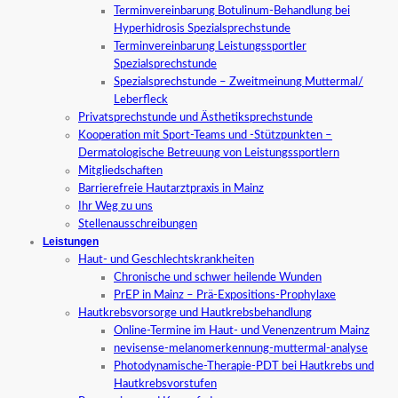
Terminvereinbarung Botulinum-Behandlung bei
Hyperhidrosis Spezialsprechstunde
Terminvereinbarung Leistungssportler
Spezialsprechstunde
Spezialsprechstunde – Zweitmeinung Muttermal/
Leberfleck
Privatsprechstunde und Ästhetiksprechstunde
Kooperation mit Sport-Teams und -Stützpunkten –
Dermatologische Betreuung von Leistungssportlern
Mitgliedschaften
Barrierefreie Hautarztpraxis in Mainz
Ihr Weg zu uns
Stellenausschreibungen
Leistungen
Haut- und Geschlechtskrankheiten
Chronische und schwer heilende Wunden
PrEP in Mainz – Prä-Expositions-Prophylaxe
Hautkrebsvorsorge und Hautkrebsbehandlung
Online-Termine im Haut- und Venenzentrum Mainz
nevisense-melanomerkennung-muttermal-analyse
Photodynamische-Therapie-PDT bei Hautkrebs und
Hautkrebsvorstufen