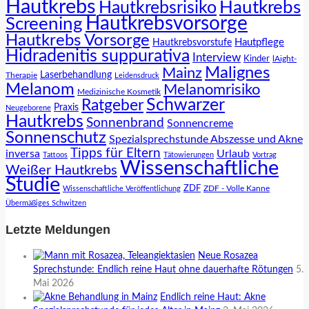
Hautkrebs
Hautkrebs
Hautkrebsrisiko
Hautkrebsvorsorge
Screening
Hautkrebs Vorsorge
Hautpflege
Hautkrebsvorstufe
Hidradenitis suppurativa
Interview
Kinder
lAight-
Malignes
Mainz
Laserbehandlung
Therapie
Leidensdruck
Melanom
Melanomrisiko
Medizinische Kosmetik
Schwarzer
Ratgeber
Praxis
Neugeborene
Hautkrebs
Sonnenbrand
Sonnencreme
Sonnenschutz
Spezialsprechstunde Abszesse und Akne
Tipps für Eltern
inversa
Urlaub
Tattoos
Tätowierungen
Vortrag
Wissenschaftliche
Weißer Hautkrebs
Studie
ZDF
ZDF - Volle Kanne
Wissenschaftliche Veröffentlichung
Übermäßiges Schwitzen
Letzte Meldungen
Neue Rosazea
Sprechstunde: Endlich reine Haut ohne dauerhafte Rötungen
5.
Mai 2026
Endlich reine Haut: Akne