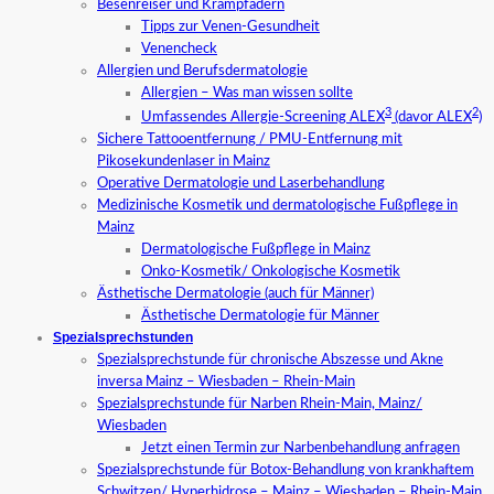
Besenreiser und Krampfadern
Tipps zur Venen-Gesundheit
Venencheck
Allergien und Berufsdermatologie
Allergien – Was man wissen sollte
3
2
Umfassendes Allergie-Screening ALEX
(davor ALEX
)
Sichere Tattooentfernung / PMU-Entfernung mit
Pikosekundenlaser in Mainz
Operative Dermatologie und Laserbehandlung
Medizinische Kosmetik und dermatologische Fußpflege in
Mainz
Dermatologische Fußpflege in Mainz
Onko-Kosmetik/ Onkologische Kosmetik
Ästhetische Dermatologie (auch für Männer)
Ästhetische Dermatologie für Männer
Spezialsprechstunden
Spezialsprechstunde für chronische Abszesse und Akne
inversa Mainz – Wiesbaden – Rhein-Main
Spezialsprechstunde für Narben Rhein-Main, Mainz/
Wiesbaden
Jetzt einen Termin zur Narbenbehandlung anfragen
Spezialsprechstunde für Botox-Behandlung von krankhaftem
Schwitzen/ Hyperhidrose – Mainz – Wiesbaden – Rhein-Main