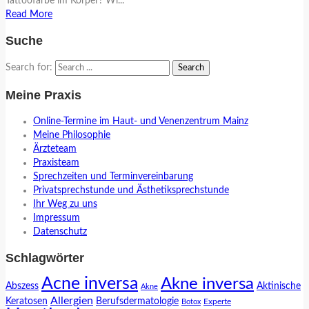
Tattoofarbe im Körper? Wi...
Read More
Suche
Search for:
Meine Praxis
Online-Termine im Haut- und Venenzentrum Mainz
Meine Philosophie
Ärzteteam
Praxisteam
Sprechzeiten und Terminvereinbarung
Privatsprechstunde und Ästhetiksprechstunde
Ihr Weg zu uns
Impressum
Datenschutz
Schlagwörter
Acne inversa
Akne inversa
Abszess
Aktinische
Akne
Allergien
Keratosen
Berufsdermatologie
Experte
Botox