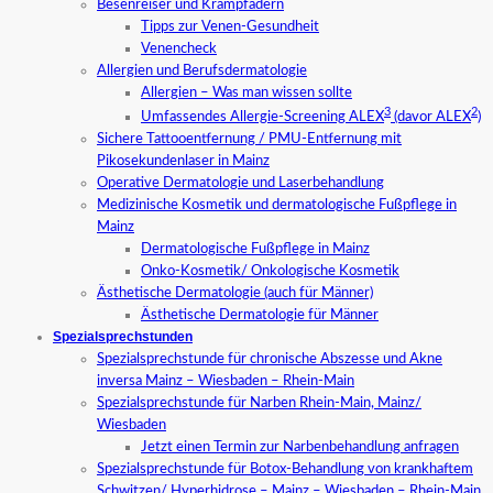
Besenreiser und Krampfadern
Tipps zur Venen-Gesundheit
Venencheck
Allergien und Berufsdermatologie
Allergien – Was man wissen sollte
3
2
Umfassendes Allergie-Screening ALEX
(davor ALEX
)
Sichere Tattooentfernung / PMU-Entfernung mit
Pikosekundenlaser in Mainz
Operative Dermatologie und Laserbehandlung
Medizinische Kosmetik und dermatologische Fußpflege in
Mainz
Dermatologische Fußpflege in Mainz
Onko-Kosmetik/ Onkologische Kosmetik
Ästhetische Dermatologie (auch für Männer)
Ästhetische Dermatologie für Männer
Spezialsprechstunden
Spezialsprechstunde für chronische Abszesse und Akne
inversa Mainz – Wiesbaden – Rhein-Main
Spezialsprechstunde für Narben Rhein-Main, Mainz/
Wiesbaden
Jetzt einen Termin zur Narbenbehandlung anfragen
Spezialsprechstunde für Botox-Behandlung von krankhaftem
Schwitzen/ Hyperhidrose – Mainz – Wiesbaden – Rhein-Main