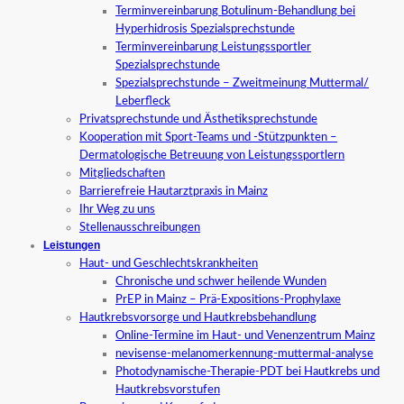
Terminvereinbarung Botulinum-Behandlung bei
Hyperhidrosis Spezialsprechstunde
Terminvereinbarung Leistungssportler
Spezialsprechstunde
Spezialsprechstunde – Zweitmeinung Muttermal/
Leberfleck
Privatsprechstunde und Ästhetiksprechstunde
Kooperation mit Sport-Teams und -Stützpunkten –
Dermatologische Betreuung von Leistungssportlern
Mitgliedschaften
Barrierefreie Hautarztpraxis in Mainz
Ihr Weg zu uns
Stellenausschreibungen
Leistungen
Haut- und Geschlechtskrankheiten
Chronische und schwer heilende Wunden
PrEP in Mainz – Prä-Expositions-Prophylaxe
Hautkrebsvorsorge und Hautkrebsbehandlung
Online-Termine im Haut- und Venenzentrum Mainz
nevisense-melanomerkennung-muttermal-analyse
Photodynamische-Therapie-PDT bei Hautkrebs und
Hautkrebsvorstufen