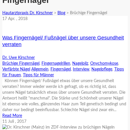
Fingernägel
Hautarztpraxis Dr. Kirschner
>
Blog
>
Brüchige Fingernägel
17
Apr.
, 2018
Was Fingernägel/ Fußnägel über unsere Gesundheit
verraten
Dr. Uwe Kirschner
Brüchige Fingernägel
,
Fingernagelrillen
,
Nagelpilz
,
Onychomykose
,
Verfärbte Nägel
Allgemein
,
Fingernägel
,
Interview
,
Nagelpflege
,
Tipps
für Frauen
,
Tipps für Männer
Können Fingernägel/ Fußnägel etwas über unsere Gesundheit
verraten? Immer wieder werde ich gefragt, ob es richtig ist, dass
unsere Nägel tatsächlich etwas über unsere Gesundheit verraten. Die
Antwort heißt "manchmal". Die Stärke und Schönheit unserer Nägel
ist ebenso wie volles, glänzendes Haar zum Teil genetisch bedingt und
daher nur bedingt beeinflussbar. Schlechte Nägel sind zwar ein...
Read More
11
Juli
, 2017