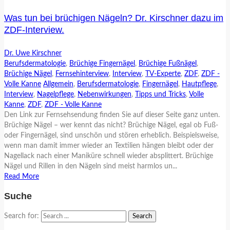
Was tun bei brüchigen Nägeln? Dr. Kirschner dazu im
ZDF-Interview.
Dr. Uwe Kirschner
Berufsdermatologie
,
Brüchige Fingernägel
,
Brüchige Fußnägel
,
Brüchige Nägel
,
Fernsehinterview
,
Interview
,
TV-Experte
,
ZDF
,
ZDF -
Volle Kanne
Allgemein
,
Berufsdermatologie
,
Fingernägel
,
Hautpflege
,
Interview
,
Nagelpflege
,
Nebenwirkungen
,
Tipps und Tricks
,
Volle
Kanne
,
ZDF
,
ZDF - Volle Kanne
Den Link zur Fernsehsendung finden Sie auf dieser Seite ganz unten.
Brüchige Nägel – wer kennt das nicht? Brüchige Nägel, egal ob Fuß-
oder Fingernägel, sind unschön und stören erheblich. Beispielsweise,
wenn man damit immer wieder an Textilien hängen bleibt oder der
Nagellack nach einer Maniküre schnell wieder absplittert. Brüchige
Nägel und Rillen in den Nägeln sind meist harmlos un...
Read More
Suche
Search for: