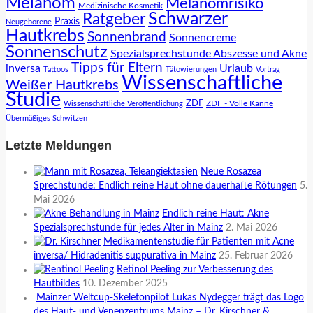
Melanom
Melanomrisiko
Medizinische Kosmetik
Schwarzer
Ratgeber
Praxis
Neugeborene
Hautkrebs
Sonnenbrand
Sonnencreme
Sonnenschutz
Spezialsprechstunde Abszesse und Akne
Tipps für Eltern
inversa
Urlaub
Tattoos
Tätowierungen
Vortrag
Wissenschaftliche
Weißer Hautkrebs
Studie
ZDF
ZDF - Volle Kanne
Wissenschaftliche Veröffentlichung
Übermäßiges Schwitzen
Letzte Meldungen
Neue Rosazea
Sprechstunde: Endlich reine Haut ohne dauerhafte Rötungen
5.
Mai 2026
Endlich reine Haut: Akne
Spezialsprechstunde für jedes Alter in Mainz
2. Mai 2026
Medikamentenstudie für Patienten mit Acne
inversa/ Hidradenitis suppurativa in Mainz
25. Februar 2026
Retinol Peeling zur Verbesserung des
Hautbildes
10. Dezember 2025
Mainzer Weltcup-Skeletonpilot Lukas Nydegger trägt das Logo
des Haut- und Venenzentrums Mainz – Dr. Kirschner &