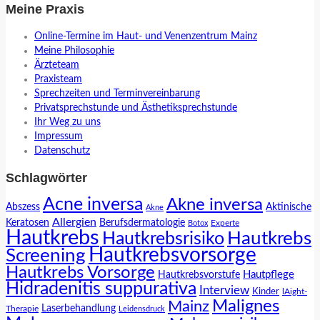
Meine Praxis
Online-Termine im Haut- und Venenzentrum Mainz
Meine Philosophie
Ärzteteam
Praxisteam
Sprechzeiten und Terminvereinbarung
Privatsprechstunde und Ästhetiksprechstunde
Ihr Weg zu uns
Impressum
Datenschutz
Schlagwörter
Acne inversa
Akne inversa
Abszess
Aktinische
Akne
Allergien
Keratosen
Berufsdermatologie
Experte
Botox
Hautkrebs
Hautkrebs
Hautkrebsrisiko
Hautkrebsvorsorge
Screening
Hautkrebs Vorsorge
Hautpflege
Hautkrebsvorstufe
Hidradenitis suppurativa
Interview
Kinder
lAight-
Malignes
Mainz
Laserbehandlung
Therapie
Leidensdruck