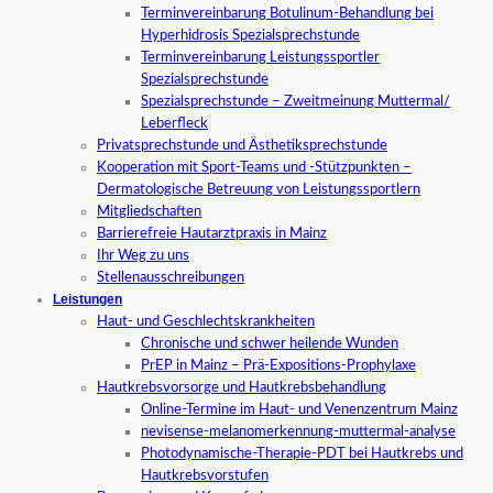
Terminvereinbarung Botulinum-Behandlung bei
Hyperhidrosis Spezialsprechstunde
Terminvereinbarung Leistungssportler
Spezialsprechstunde
Spezialsprechstunde – Zweitmeinung Muttermal/
Leberfleck
Privatsprechstunde und Ästhetiksprechstunde
Kooperation mit Sport-Teams und -Stützpunkten –
Dermatologische Betreuung von Leistungssportlern
Mitgliedschaften
Barrierefreie Hautarztpraxis in Mainz
Ihr Weg zu uns
Stellenausschreibungen
Leistungen
Haut- und Geschlechtskrankheiten
Chronische und schwer heilende Wunden
PrEP in Mainz – Prä-Expositions-Prophylaxe
Hautkrebsvorsorge und Hautkrebsbehandlung
Online-Termine im Haut- und Venenzentrum Mainz
nevisense-melanomerkennung-muttermal-analyse
Photodynamische-Therapie-PDT bei Hautkrebs und
Hautkrebsvorstufen