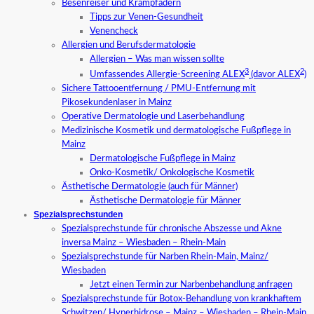
Besenreiser und Krampfadern
Tipps zur Venen-Gesundheit
Venencheck
Allergien und Berufsdermatologie
Allergien – Was man wissen sollte
3
2
Umfassendes Allergie-Screening ALEX
(davor ALEX
)
Sichere Tattooentfernung / PMU-Entfernung mit
Pikosekundenlaser in Mainz
Operative Dermatologie und Laserbehandlung
Medizinische Kosmetik und dermatologische Fußpflege in
Mainz
Dermatologische Fußpflege in Mainz
Onko-Kosmetik/ Onkologische Kosmetik
Ästhetische Dermatologie (auch für Männer)
Ästhetische Dermatologie für Männer
Spezialsprechstunden
Spezialsprechstunde für chronische Abszesse und Akne
inversa Mainz – Wiesbaden – Rhein-Main
Spezialsprechstunde für Narben Rhein-Main, Mainz/
Wiesbaden
Jetzt einen Termin zur Narbenbehandlung anfragen
Spezialsprechstunde für Botox-Behandlung von krankhaftem
Schwitzen/ Hyperhidrose – Mainz – Wiesbaden – Rhein-Main