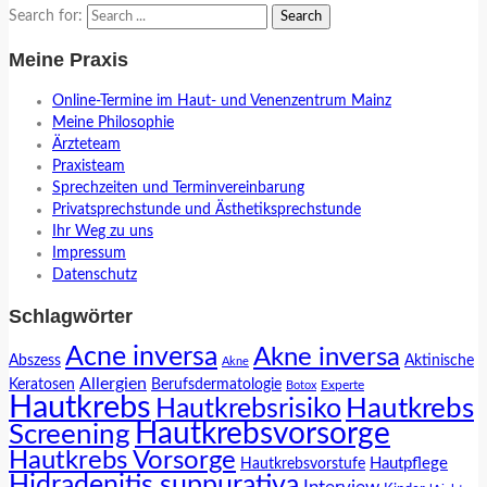
Search for:
Meine Praxis
Online-Termine im Haut- und Venenzentrum Mainz
Meine Philosophie
Ärzteteam
Praxisteam
Sprechzeiten und Terminvereinbarung
Privatsprechstunde und Ästhetiksprechstunde
Ihr Weg zu uns
Impressum
Datenschutz
Schlagwörter
Acne inversa
Akne inversa
Abszess
Aktinische
Akne
Allergien
Keratosen
Berufsdermatologie
Experte
Botox
Hautkrebs
Hautkrebs
Hautkrebsrisiko
Hautkrebsvorsorge
Screening
Hautkrebs Vorsorge
Hautpflege
Hautkrebsvorstufe
Hidradenitis suppurativa