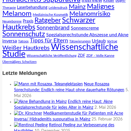
Interview
Kinder
lAight-
Malignes
Mainz
Laserbehandlung
Therapie
Leidensdruck
Melanom
Melanomrisiko
Medizinische Kosmetik
Schwarzer
Ratgeber
Praxis
Neugeborene
Hautkrebs
Sonnenbrand
Sonnencreme
Sonnenschutz
Spezialsprechstunde Abszesse und Akne
Tipps für Eltern
inversa
Urlaub
Tattoos
Tätowierungen
Vortrag
Wissenschaftliche
Weißer Hautkrebs
Studie
ZDF
ZDF - Volle Kanne
Wissenschaftliche Veröffentlichung
Übermäßiges Schwitzen
Letzte Meldungen
Neue Rosazea
Sprechstunde: Endlich reine Haut ohne dauerhafte Rötungen
5.
Mai 2026
Endlich reine Haut: Akne
Spezialsprechstunde für jedes Alter in Mainz
2. Mai 2026
Medikamentenstudie für Patienten mit Acne
inversa/ Hidradenitis suppurativa in Mainz
25. Februar 2026
Retinol Peeling zur Verbesserung des
Hautbildes
10. Dezember 2025