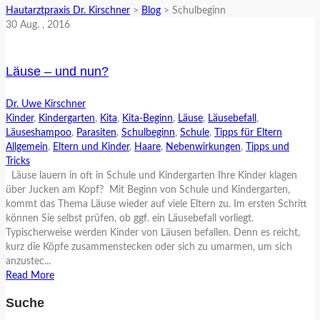
Hautarztpraxis Dr. Kirschner
>
Blog
>
Schulbeginn
30
Aug.
, 2016
Läuse – und nun?
Dr. Uwe Kirschner
Kinder
,
Kindergarten
,
Kita
,
Kita-Beginn
,
Läuse
,
Läusebefall
,
Läuseshampoo
,
Parasiten
,
Schulbeginn
,
Schule
,
Tipps für Eltern
Allgemein
,
Eltern und Kinder
,
Haare
,
Nebenwirkungen
,
Tipps und
Tricks
Läuse lauern in oft in Schule und Kindergarten Ihre Kinder klagen
über Jucken am Kopf? Mit Beginn von Schule und Kindergarten,
kommt das Thema Läuse wieder auf viele Eltern zu. Im ersten Schritt
können Sie selbst prüfen, ob ggf. ein Läusebefall vorliegt.
Typischerweise werden Kinder von Läusen befallen. Denn es reicht,
kurz die Köpfe zusammenstecken oder sich zu umarmen, um sich
anzustec...
Read More
Suche