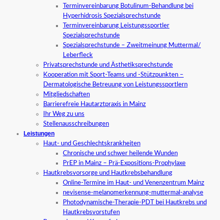
Terminvereinbarung Botulinum-Behandlung bei
Hyperhidrosis Spezialsprechstunde
Terminvereinbarung Leistungssportler
Spezialsprechstunde
Spezialsprechstunde – Zweitmeinung Muttermal/
Leberfleck
Privatsprechstunde und Ästhetiksprechstunde
Kooperation mit Sport-Teams und -Stützpunkten –
Dermatologische Betreuung von Leistungssportlern
Mitgliedschaften
Barrierefreie Hautarztpraxis in Mainz
Ihr Weg zu uns
Stellenausschreibungen
Leistungen
Haut- und Geschlechtskrankheiten
Chronische und schwer heilende Wunden
PrEP in Mainz – Prä-Expositions-Prophylaxe
Hautkrebsvorsorge und Hautkrebsbehandlung
Online-Termine im Haut- und Venenzentrum Mainz
nevisense-melanomerkennung-muttermal-analyse
Photodynamische-Therapie-PDT bei Hautkrebs und
Hautkrebsvorstufen