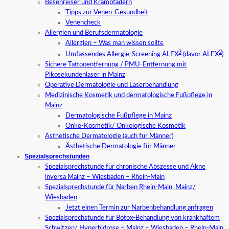
Besenreiser und Krampfadern
Tipps zur Venen-Gesundheit
Venencheck
Allergien und Berufsdermatologie
Allergien – Was man wissen sollte
3
2
Umfassendes Allergie-Screening ALEX
(davor ALEX
)
Sichere Tattooentfernung / PMU-Entfernung mit
Pikosekundenlaser in Mainz
Operative Dermatologie und Laserbehandlung
Medizinische Kosmetik und dermatologische Fußpflege in
Mainz
Dermatologische Fußpflege in Mainz
Onko-Kosmetik/ Onkologische Kosmetik
Ästhetische Dermatologie (auch für Männer)
Ästhetische Dermatologie für Männer
Spezialsprechstunden
Spezialsprechstunde für chronische Abszesse und Akne
inversa Mainz – Wiesbaden – Rhein-Main
Spezialsprechstunde für Narben Rhein-Main, Mainz/
Wiesbaden
Jetzt einen Termin zur Narbenbehandlung anfragen
Spezialsprechstunde für Botox-Behandlung von krankhaftem
Schwitzen/ Hyperhidrose – Mainz – Wiesbaden – Rhein-Main