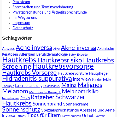
Praxisteam
Sprechzeiten und Terminvereinbarung
Privatsprechstunde und Ästhetiksprechstunde
Ihr Weg zu uns
Impressum
Datenschutz
Schlagwörter
Acne inversa
Akne inversa
Abszess
Aktinische
Akne
Allergien
Keratosen
Berufsdermatologie
Experte
Botox
Hautkrebs
Hautkrebs
Hautkrebsrisiko
Hautkrebsvorsorge
Screening
Hautkrebs Vorsorge
Hautpflege
Hautkrebsvorstufe
Hidradenitis suppurativa
Interview
Kinder
lAight-
Malignes
Mainz
Laserbehandlung
Therapie
Leidensdruck
Melanom
Melanomrisiko
Medizinische Kosmetik
Schwarzer
Ratgeber
Praxis
Neugeborene
Hautkrebs
Sonnenbrand
Sonnencreme
Sonnenschutz
Spezialsprechstunde Abszesse und Akne
Tipps für Eltern
inversa
Urlaub
Tattoos
Tätowierungen
Vortrag