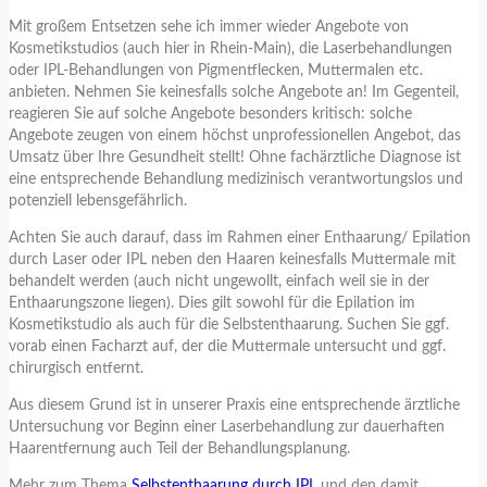
Mit großem Entsetzen sehe ich immer wieder Angebote von
Kosmetikstudios (auch hier in Rhein-Main), die Laserbehandlungen
oder IPL-Behandlungen von Pigmentflecken, Muttermalen etc.
anbieten. Nehmen Sie keinesfalls solche Angebote an! Im Gegenteil,
reagieren Sie auf solche Angebote besonders kritisch: solche
Angebote zeugen von einem höchst unprofessionellen Angebot, das
Umsatz über Ihre Gesundheit stellt! Ohne fachärztliche Diagnose ist
eine entsprechende Behandlung medizinisch verantwortungslos und
potenziell lebensgefährlich.
Achten Sie auch darauf, dass im Rahmen einer Enthaarung/ Epilation
durch Laser oder IPL neben den Haaren keinesfalls Muttermale mit
behandelt werden (auch nicht ungewollt, einfach weil sie in der
Enthaarungszone liegen). Dies gilt sowohl für die Epilation im
Kosmetikstudio als auch für die Selbstenthaarung. Suchen Sie ggf.
vorab einen Facharzt auf, der die Muttermale untersucht und ggf.
chirurgisch entfernt.
Aus diesem Grund ist in unserer Praxis eine entsprechende ärztliche
Untersuchung vor Beginn einer Laserbehandlung zur dauerhaften
Haarentfernung auch Teil der Behandlungsplanung.
Mehr zum Thema
Selbstenthaarung durch IPL
und den damit