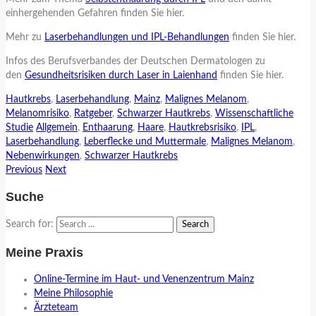
einhergehenden Gefahren finden Sie hier.
Mehr zu
Laserbehandlungen und IPL-Behandlungen
finden Sie hier.
Infos des Berufsverbandes der Deutschen Dermatologen zu
den
Gesundheitsrisiken durch Laser in Laienhand
finden Sie hier.
Hautkrebs
,
Laserbehandlung
,
Mainz
,
Malignes Melanom
,
Melanomrisiko
,
Ratgeber
,
Schwarzer Hautkrebs
,
Wissenschaftliche
Studie
Allgemein
,
Enthaarung
,
Haare
,
Hautkrebsrisiko
,
IPL
,
Laserbehandlung
,
Leberflecke und Muttermale
,
Malignes Melanom
,
Nebenwirkungen
,
Schwarzer Hautkrebs
Previous
Next
Suche
Search for:
Meine Praxis
Online-Termine im Haut- und Venenzentrum Mainz
Meine Philosophie
Ärzteteam