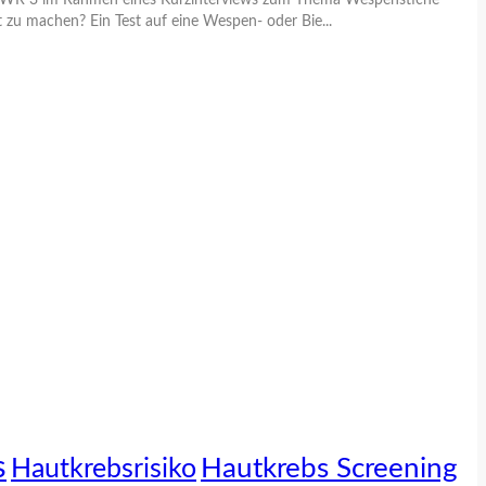
te SWR 3 im Rahmen eines Kurzinterviews zum Thema Wespenstiche
t zu machen? Ein Test auf eine Wespen- oder Bie...
s
Hautkrebs Screening
Hautkrebsrisiko