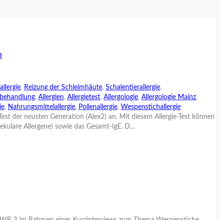
n
allergie
,
Reizung der Schleimhäute
,
Schalentierallergie
,
iebehandlung
,
Allergien
,
Allergietest
,
Allergologie
,
Allergologie Mainz
,
ie
,
Nahrungsmittelallergie
,
Pollenallergie
,
Wespenstichallergie
est der neusten Generation (Alex2) an. Mit diesem Allergie-Test können
ekulare Allergene) sowie das Gesamt-IgE. D...