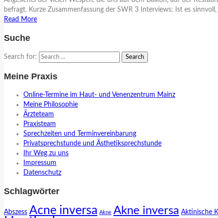
Angesichts der vielen Wespen, die uns auf dem Balkon, auf der Resta
befragt. Kurze Zusammenfassung der SWR 3 Interviews: Ist es sinnvoll, 
Read More
Suche
Search for:
Meine Praxis
Online-Termine im Haut- und Venenzentrum Mainz
Meine Philosophie
Ärzteteam
Praxisteam
Sprechzeiten und Terminvereinbarung
Privatsprechstunde und Ästhetiksprechstunde
Ihr Weg zu uns
Impressum
Datenschutz
Schlagwörter
Acne inversa
Akne inversa
Abszess
Aktinische 
Akne