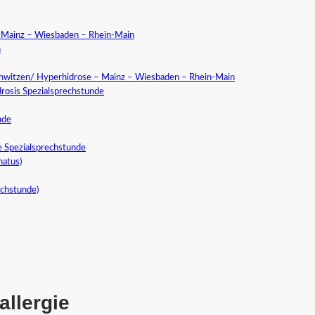
a Mainz – Wiesbaden – Rhein-Main
n
chwitzen/ Hyperhidrose – Mainz – Wiesbaden – Rhein-Main
rosis Spezialsprechstunde
nde
e Spezialsprechstunde
natus)
echstunde)
llergie