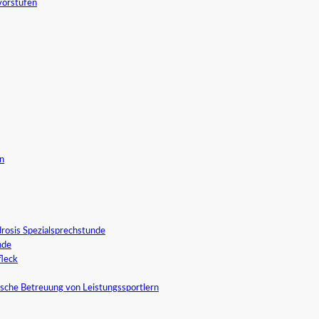
vorstufen
in
rosis Spezialsprechstunde
nde
fleck
sche Betreuung von Leistungssportlern