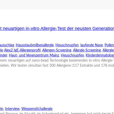
t neuartigen in-vitro Allergie-Test der neusten Generatio
Ausschlag
,
Hausstaubmilbenallergie
,
Heuschnupfen
,
laufende Nase
,
Pollen
ie
Alex2 IgE-Allergenprofil
,
Allergen-Screening
,
Allergie-Screening
,
Allerg
inder
,
Haut- und Venenzentrum Mainz
,
Heuschnupfen
,
Kinderdermatolog
em neuartigen auf nano-bead Technologie basierenden in-vitro Allergie-T
bieten. Wir testen simultan fast 300 Allergene (117 Extrakte und 178 mol
in
,
Interview
,
Wespenstichallergie