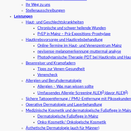
Ihr Weg zu uns
Stellenausschreibungen
Leistungen
Haut- und Geschlechtskrankheiten
Chronische und schwer heilende Wunden
PrEP in Mainz – Prä-Expositions-Prophylaxe
Hautkrebsvorsorge und Hautkrebsbehandlung
Online-Termine im Haut- und Venenzentrum Mainz
nevisense-melanomerkennung-muttermal-analyse
Photodynamische-Therapie-PDT bei Hautkrebs und Hau
Besenreiser und Krampfadern
Tipps zur Venen-Gesundheit
Venencheck
Allergien und Berufsdermatologie
Allergien – Was man wissen sollte
3
2
Umfassendes Allergie-Screening ALEX
(davor ALEX
)
Sichere Tattooentfernung / PMU-Entfernung mit Pikosekundenl
Operative Dermatologie und Laserbehandlung
Medizinische Kosmetik und dermatologische Fußpflege in Main
Dermatologische Fußpflege in Mainz
Onko-Kosmetik/ Onkologische Kosmetik
Ästhetische Dermatologie (auch für Männer)