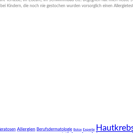
urant-Terrasse, im Eiscafé, im Schwimmbad etc. begegnen hat mich heu
bei Kindern, die noch nie gestochen wurden vorsorglich einen Allergietes
Hautkreb
Allergien
Keratosen
Berufsdermatologie
Experte
Botox