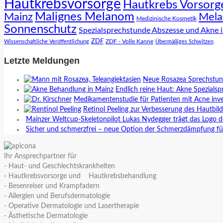
Hautkrebsvorsorge
Hautkrebs Vorsorg
Malignes Melanom
Mainz
Mela
Medizinische Kosmetik
Sonnenschutz
Spezialsprechstunde Abszesse und Akne 
ZDF
ZDF - Volle Kanne
Wissenschaftliche Veröffentlichung
Übermäßiges Schwitzen
Letzte Meldungen
Neue Rosazea Sprechstund
Endlich reine Haut: Akne Spezialsp
Medikamentenstudie für Patienten mit Acne inve
Retinol Peeling zur Verbesserung des Hautbil
Mainzer Weltcup-Skeletonpilot Lukas Nydegger trägt das Logo d
Sicher und schmerzfrei – neue Option der Schmerzdämpfung fü
Ihr Ansprechpartner für
- Haut- und Geschlechtskrankheiten
- Hautkrebsvorsorge und Hautkrebsbehandlung
- Besenreiser und Krampfadern
- Allergien und Berufsdermatologie
- Operative Dermatologie und Lasertherapie
- Ästhetische Dermatologie