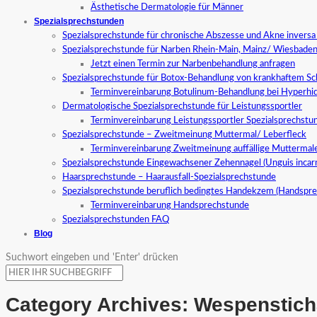
Ästhetische Dermatologie für Männer
Spezialsprechstunden
Spezialsprechstunde für chronische Abszesse und Akne invers
Spezialsprechstunde für Narben Rhein-Main, Mainz/ Wiesbade
Jetzt einen Termin zur Narbenbehandlung anfragen
Spezialsprechstunde für Botox-Behandlung von krankhaftem S
Terminvereinbarung Botulinum-Behandlung bei Hyperhid
Dermatologische Spezialsprechstunde für Leistungssportler
Terminvereinbarung Leistungssportler Spezialsprechstu
Spezialsprechstunde – Zweitmeinung Muttermal/ Leberfleck
Terminvereinbarung Zweitmeinung auffällige Muttermal
Spezialsprechstunde Eingewachsener Zehennagel (Unguis incar
Haarsprechstunde – Haarausfall-Spezialsprechstunde
Spezialsprechstunde beruflich bedingtes Handekzem (Handspr
Terminvereinbarung Handsprechstunde
Spezialsprechstunden FAQ
Blog
Suchwort eingeben und 'Enter' drücken
Category Archives:
Wespensticha