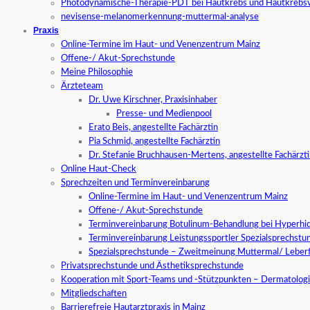
Photodynamische-Therapie-PDT bei Hautkrebs und Hautkrebs
nevisense-melanomerkennung-muttermal-analyse
Praxis
Online-Termine im Haut- und Venenzentrum Mainz
Offene-/ Akut-Sprechstunde
Meine Philosophie
Ärzteteam
Dr. Uwe Kirschner, Praxisinhaber
Presse- und Medienpool
Erato Beis, angestellte Fachärztin
Pia Schmid, angestellte Fachärztin
Dr. Stefanie Bruchhausen-Mertens, angestellte Fachärzt
Online Haut-Check
Sprechzeiten und Terminvereinbarung
Online-Termine im Haut- und Venenzentrum Mainz
Offene-/ Akut-Sprechstunde
Terminvereinbarung Botulinum-Behandlung bei Hyperhid
Terminvereinbarung Leistungssportler Spezialsprechstu
Spezialsprechstunde – Zweitmeinung Muttermal/ Leber
Privatsprechstunde und Ästhetiksprechstunde
Kooperation mit Sport-Teams und -Stützpunkten – Dermatologi
Mitgliedschaften
Barrierefreie Hautarztpraxis in Mainz