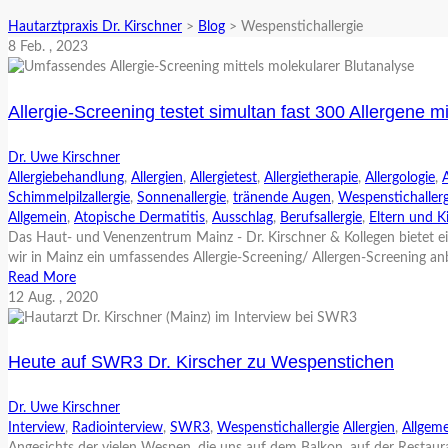
Hautarztpraxis Dr. Kirschner
>
Blog
>
Wespenstichallergie
8
Feb.
, 2023
Allergie-Screening testet simultan fast 300 Allergene mi
Dr. Uwe Kirschner
Allergiebehandlung
,
Allergien
,
Allergietest
,
Allergietherapie
,
Allergologie
,
Schimmelpilzallergie
,
Sonnenallergie
,
tränende Augen
,
Wespenstichallerg
Allgemein
,
Atopische Dermatitis
,
Ausschlag
,
Berufsallergie
,
Eltern und K
Das Haut- und Venenzentrum Mainz - Dr. Kirschner & Kollegen bietet ein
wir in Mainz ein umfassendes Allergie-Screening/ Allergen-Screening an
Read More
12
Aug.
, 2020
Heute auf SWR3 Dr. Kirscher zu Wespenstichen
Dr. Uwe Kirschner
Interview
,
Radiointerview
,
SWR3
,
Wespenstichallergie
Allergien
,
Allgeme