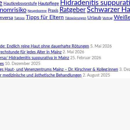
Hidradenitis suppurat
e
Hautpflege
Hautkrebsvorstufe
Schwarzer Ha
Ratgeber
nomrisiko
Praxis
Neugeborene
Weiße
Tipps für Eltern
inversa
Urlaub
Tattoos
Tätowierungen
Vortrag
e: Endlich reine Haut ohne dauerhafte Rötungen
5. Mai 2026
rechstunde für jedes Alter in Mainz
2. Mai 2026
rsa/ Hidradenitis suppurativa in Mainz
25. Februar 2026
des
10. Dezember 2025
es Haut- und Venenzentrums Mainz – Dr. Kirschner & Kolleg:innen
3. De
r medizinische und ästhetische Behandlungen
2. August 2025