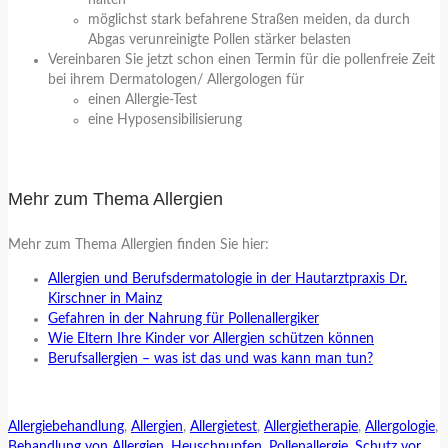
möglichst stark befahrene Straßen meiden, da durch
Abgas verunreinigte Pollen stärker belasten
Vereinbaren Sie jetzt schon einen Termin für die pollenfreie Zeit
bei ihrem Dermatologen/ Allergologen für
einen Allergie-Test
eine Hyposensibilisierung
Mehr zum Thema Allergien
Mehr zum Thema Allergien finden Sie hier:
Allergien und Berufsdermatologie in der Hautarztpraxis Dr.
Kirschner in Mainz
Gefahren in der Nahrung für Pollenallergiker
Wie Eltern Ihre Kinder vor Allergien schützen können
Berufsallergien – was ist das und was kann man tun?
Allergiebehandlung
,
Allergien
,
Allergietest
,
Allergietherapie
,
Allergologie
,
Behandlung von Allergien
,
Heuschnupfen
,
Pollenallergie
,
Schutz vor