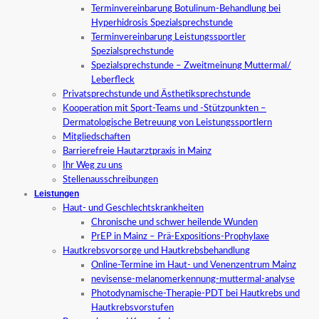
Terminvereinbarung Botulinum-Behandlung bei
Hyperhidrosis Spezialsprechstunde
Terminvereinbarung Leistungssportler
Spezialsprechstunde
Spezialsprechstunde – Zweitmeinung Muttermal/
Leberfleck
Privatsprechstunde und Ästhetiksprechstunde
Kooperation mit Sport-Teams und -Stützpunkten –
Dermatologische Betreuung von Leistungssportlern
Mitgliedschaften
Barrierefreie Hautarztpraxis in Mainz
Ihr Weg zu uns
Stellenausschreibungen
Leistungen
Haut- und Geschlechtskrankheiten
Chronische und schwer heilende Wunden
PrEP in Mainz – Prä-Expositions-Prophylaxe
Hautkrebsvorsorge und Hautkrebsbehandlung
Online-Termine im Haut- und Venenzentrum Mainz
nevisense-melanomerkennung-muttermal-analyse
Photodynamische-Therapie-PDT bei Hautkrebs und
Hautkrebsvorstufen