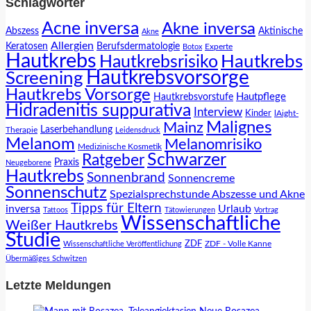
Schlagwörter
Acne inversa
Akne inversa
Abszess
Aktinische
Akne
Allergien
Keratosen
Berufsdermatologie
Experte
Botox
Hautkrebs
Hautkrebs
Hautkrebsrisiko
Hautkrebsvorsorge
Screening
Hautkrebs Vorsorge
Hautpflege
Hautkrebsvorstufe
Hidradenitis suppurativa
Interview
Kinder
lAight-
Malignes
Mainz
Laserbehandlung
Therapie
Leidensdruck
Melanom
Melanomrisiko
Medizinische Kosmetik
Schwarzer
Ratgeber
Praxis
Neugeborene
Hautkrebs
Sonnenbrand
Sonnencreme
Sonnenschutz
Spezialsprechstunde Abszesse und Akne
Tipps für Eltern
inversa
Urlaub
Tattoos
Tätowierungen
Vortrag
Wissenschaftliche
Weißer Hautkrebs
Studie
ZDF
ZDF - Volle Kanne
Wissenschaftliche Veröffentlichung
Übermäßiges Schwitzen
Letzte Meldungen