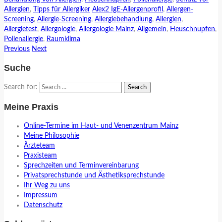
Allergien
,
Tipps für Allergiker
Alex2 IgE-Allergenprofil
,
Allergen-
Screening
,
Allergie-Screening
,
Allergiebehandlung
,
Allergien
,
Allergietest
,
Allergologie
,
Allergologie Mainz
,
Allgemein
,
Heuschnupfen
,
Pollenallergie
,
Raumklima
Previous
Next
Suche
Search for:
Meine Praxis
Online-Termine im Haut- und Venenzentrum Mainz
Meine Philosophie
Ärzteteam
Praxisteam
Sprechzeiten und Terminvereinbarung
Privatsprechstunde und Ästhetiksprechstunde
Ihr Weg zu uns
Impressum
Datenschutz