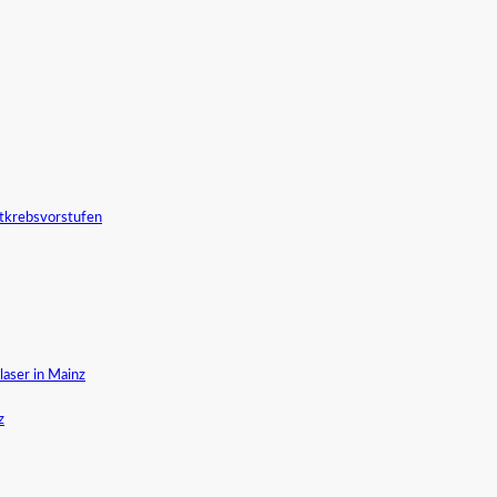
tkrebsvorstufen
aser in Mainz
z