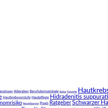
Hautkreb
Allergien
Keratosen
Berufsdermatologie
Experte
Botox
Hidradenitis suppurat
e
Hautpflege
Hautkrebsvorstufe
Schwarzer Ha
Ratgeber
nomrisiko
Praxis
Neugeborene