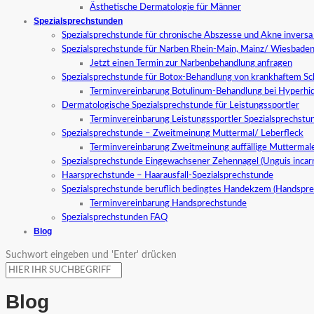
Ästhetische Dermatologie für Männer
Spezialsprechstunden
Spezialsprechstunde für chronische Abszesse und Akne invers
Spezialsprechstunde für Narben Rhein-Main, Mainz/ Wiesbade
Jetzt einen Termin zur Narbenbehandlung anfragen
Spezialsprechstunde für Botox-Behandlung von krankhaftem S
Terminvereinbarung Botulinum-Behandlung bei Hyperhid
Dermatologische Spezialsprechstunde für Leistungssportler
Terminvereinbarung Leistungssportler Spezialsprechstu
Spezialsprechstunde – Zweitmeinung Muttermal/ Leberfleck
Terminvereinbarung Zweitmeinung auffällige Muttermal
Spezialsprechstunde Eingewachsener Zehennagel (Unguis incar
Haarsprechstunde – Haarausfall-Spezialsprechstunde
Spezialsprechstunde beruflich bedingtes Handekzem (Handspr
Terminvereinbarung Handsprechstunde
Spezialsprechstunden FAQ
Blog
Suchwort eingeben und 'Enter' drücken
Blog