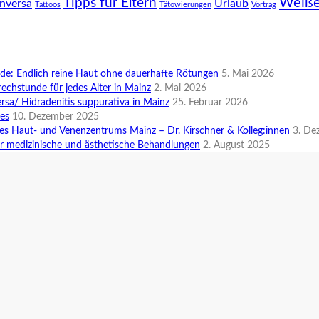
Weiße
Tipps für Eltern
inversa
Urlaub
Tattoos
Tätowierungen
Vortrag
e: Endlich reine Haut ohne dauerhafte Rötungen
5. Mai 2026
rechstunde für jedes Alter in Mainz
2. Mai 2026
rsa/ Hidradenitis suppurativa in Mainz
25. Februar 2026
des
10. Dezember 2025
es Haut- und Venenzentrums Mainz – Dr. Kirschner & Kolleg:innen
3. De
r medizinische und ästhetische Behandlungen
2. August 2025