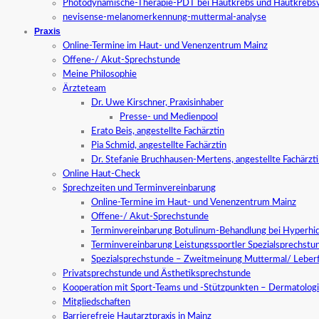
Photodynamische-Therapie-PDT bei Hautkrebs und Hautkrebs
nevisense-melanomerkennung-muttermal-analyse
Praxis
Online-Termine im Haut- und Venenzentrum Mainz
Offene-/ Akut-Sprechstunde
Meine Philosophie
Ärzteteam
Dr. Uwe Kirschner, Praxisinhaber
Presse- und Medienpool
Erato Beis, angestellte Fachärztin
Pia Schmid, angestellte Fachärztin
Dr. Stefanie Bruchhausen-Mertens, angestellte Fachärzt
Online Haut-Check
Sprechzeiten und Terminvereinbarung
Online-Termine im Haut- und Venenzentrum Mainz
Offene-/ Akut-Sprechstunde
Terminvereinbarung Botulinum-Behandlung bei Hyperhid
Terminvereinbarung Leistungssportler Spezialsprechstu
Spezialsprechstunde – Zweitmeinung Muttermal/ Leber
Privatsprechstunde und Ästhetiksprechstunde
Kooperation mit Sport-Teams und -Stützpunkten – Dermatologi
Mitgliedschaften
Barrierefreie Hautarztpraxis in Mainz