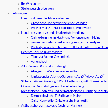
Ihr Weg zu uns
Stellenausschreibungen
Leistungen
Haut- und Geschlechtskrankheiten
Chronische und schwer heilende Wunden
PrEP in Mainz – Prä-Expositions-Prophylaxe
Hautkrebsvorsorge und Hautkrebsbehandlung
Online-Termine im Haut- und Venenzentrum Mainz
nevisense-melanomerkennung-muttermal-analyse
Photodynamische-Therapie-PDT bei Hautkrebs und Hau
Besenreiser und Krampfadern
Tipps zur Venen-Gesundheit
Venencheck
Allergien und Berufsdermatologie
Allergien – Was man wissen sollte
3
2
Umfassendes Allergie-Screening ALEX
(davor ALEX
)
Sichere Tattooentfernung / PMU-Entfernung mit Pikosekundenl
Operative Dermatologie und Laserbehandlung
Medizinische Kosmetik und dermatologische Fußpflege in Main
Dermatologische Fußpflege in Mainz
Onko-Kosmetik/ Onkologische Kosmetik
Ästhetische Dermatologie (auch für Männer)