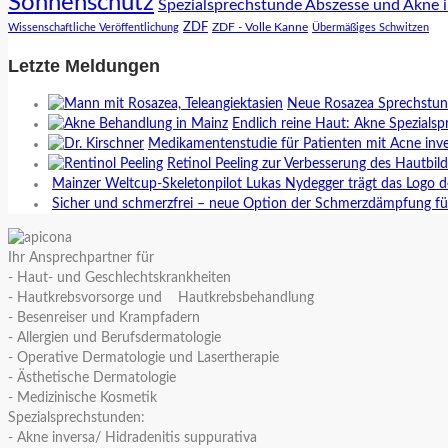
Sonnenschutz
Spezialsprechstunde Abszesse und Akne 
ZDF
ZDF - Volle Kanne
Wissenschaftliche Veröffentlichung
Übermäßiges Schwitzen
Letzte Meldungen
Neue Rosazea Sprechstund
Endlich reine Haut: Akne Spezialsp
Medikamentenstudie für Patienten mit Acne inve
Retinol Peeling zur Verbesserung des Hautbil
Mainzer Weltcup-Skeletonpilot Lukas Nydegger trägt das Logo d
Sicher und schmerzfrei – neue Option der Schmerzdämpfung fü
Ihr Ansprechpartner für
- Haut- und Geschlechtskrankheiten
- Hautkrebsvorsorge und Hautkrebsbehandlung
- Besenreiser und Krampfadern
- Allergien und Berufsdermatologie
- Operative Dermatologie und Lasertherapie
- Ästhetische Dermatologie
- Medizinische Kosmetik
Spezialsprechstunden:
- Akne inversa/ Hidradenitis suppurativa