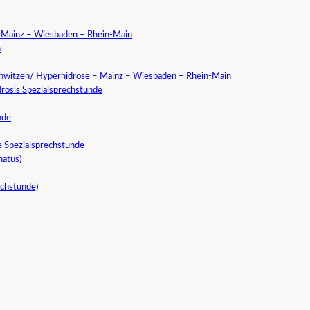
a Mainz – Wiesbaden – Rhein-Main
n
chwitzen/ Hyperhidrose – Mainz – Wiesbaden – Rhein-Main
rosis Spezialsprechstunde
nde
e Spezialsprechstunde
natus)
echstunde)