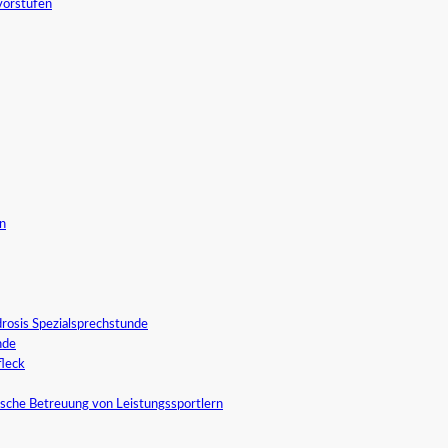
vorstufen
in
rosis Spezialsprechstunde
nde
fleck
sche Betreuung von Leistungssportlern