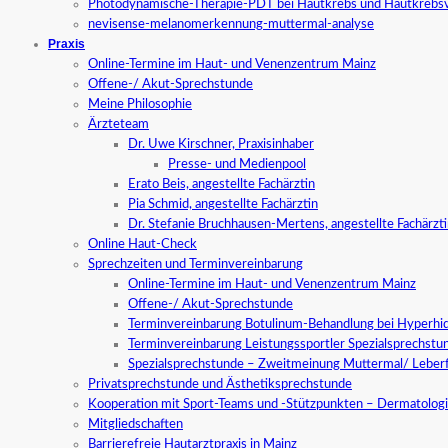
Photodynamische-Therapie-PDT bei Hautkrebs und Hautkrebs
nevisense-melanomerkennung-muttermal-analyse
Praxis
Online-Termine im Haut- und Venenzentrum Mainz
Offene-/ Akut-Sprechstunde
Meine Philosophie
Ärzteteam
Dr. Uwe Kirschner, Praxisinhaber
Presse- und Medienpool
Erato Beis, angestellte Fachärztin
Pia Schmid, angestellte Fachärztin
Dr. Stefanie Bruchhausen-Mertens, angestellte Fachärzt
Online Haut-Check
Sprechzeiten und Terminvereinbarung
Online-Termine im Haut- und Venenzentrum Mainz
Offene-/ Akut-Sprechstunde
Terminvereinbarung Botulinum-Behandlung bei Hyperhid
Terminvereinbarung Leistungssportler Spezialsprechstu
Spezialsprechstunde – Zweitmeinung Muttermal/ Leber
Privatsprechstunde und Ästhetiksprechstunde
Kooperation mit Sport-Teams und -Stützpunkten – Dermatologi
Mitgliedschaften
Barrierefreie Hautarztpraxis in Mainz