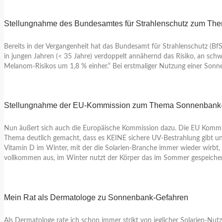
Stellungnahme des Bundesamtes für Strahlenschutz zum T
Bereits in der Vergangenheit hat das Bundesamt für Strahlenschutz (B
in jungen Jahren (< 35 Jahre) verdoppelt annähernd das Risiko, an sc
Melanom-Risikos um 1,8 % einher.“ Bei erstmaliger Nutzung einer Son
Stellungnahme der EU-Kommission zum Thema Sonnenbank
Nun äußert sich auch die Europäische Kommission dazu. Die EU Kommi
Thema deutlich gemacht, dass es KEINE sichere UV-Bestrahlung gibt 
Vitamin D im Winter, mit der die Solarien-Branche immer wieder wirbt,
vollkommen aus, im Winter nutzt der Körper das im Sommer gespeicher
Mein Rat als Dermatologe zu Sonnenbank-Gefahren
Als Dermatologe rate ich schon immer strikt von jeglicher Solarien-Nu