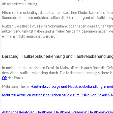
dieser strikten Haltung.
Eltern sollten unbedingt darauf achten, dass ihre Kinder keinesfalls (
Sonnenbank nutzen möchten, sollten die Eltern dringend ein Aufklärun
Nutzen Sie selbst aktuell eine Sonnenbank oder haben diese früher genu
nutzen bzw. genutzt haben und je früher Sie damit begonnen haben, des
einmal jährlich) angepasst werden.
Beratung, Hautkrebsfrüherkennung und Hautkrebsbehandlung
In meiner dermatologischen Praxis in Mainz kläre ich auch über die 
dem Video-Auflichtmikroskop durch. Die Melanomerkennung sichere ich
OP
der Praxis.
Mehr zum Thema
Hautkrebsvorsorge und Hautkrebsbehandlung in mein
Mehr zur aktuellen wissenschaftlichen Studie zum Risiko von Solarien-
Aktinische Keratosen
,
Hautkrebs
,
Hautkrebs Screening
,
Hautkrebsvorso