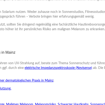
!) ein Solarium nutzen. Weder zuhause noch in Sonnenstudios, Fitnessstud
gsgespräch führen – Verbote bringen hier erfahrungsgemäß wenig.
tzt, sollten Sie dringend regelmäßig eine fachärztliche Hautkrebsvorsor
to höher ist Ihr persönliches Risiko am malignen Melanom zu erkranken.
 in Mainz
Gefahren von UV-Strahlung auf, berate zum Thema Sonnenschutz und führ
 ggf. durch eine
elektrische Impedanzspektroskopie (Nevisense)
ab. Die 
er dermatologischen Praxis in Mainz
.
Nutzung.
rge
,
Malignes Melanom
,
Melanomrisiko
,
Schwarzer Hautkrebs
,
Sonnensc