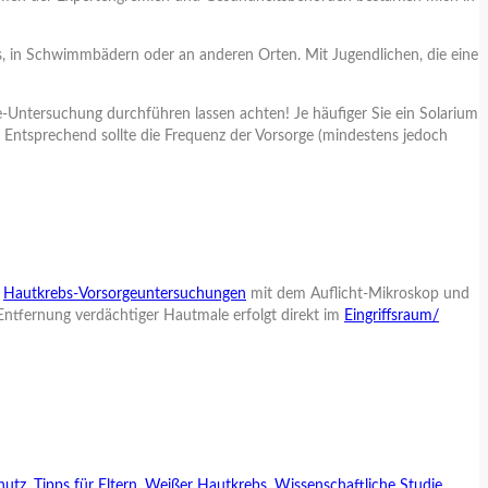
ios, in Schwimmbädern oder an anderen Orten. Mit Jugendlichen, die eine
ge-Untersuchung durchführen lassen achten! Je häufiger Sie ein Solarium
 Entsprechend sollte die Frequenz der Vorsorge (mindestens jedoch
e
Hautkrebs-Vorsorgeuntersuchungen
mit dem Auflicht-Mikroskop und
Entfernung verdächtiger Hautmale erfolgt direkt im
Eingriffsraum/
hutz
,
Tipps für Eltern
,
Weißer Hautkrebs
,
Wissenschaftliche Studie