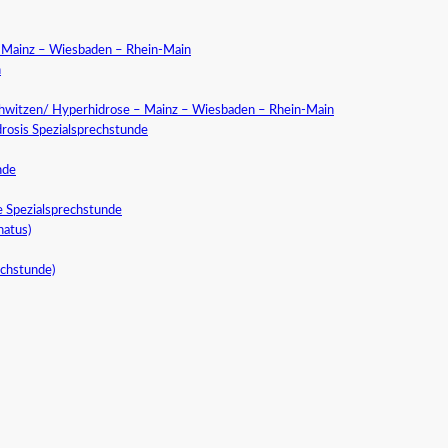
a Mainz – Wiesbaden – Rhein-Main
n
chwitzen/ Hyperhidrose – Mainz – Wiesbaden – Rhein-Main
rosis Spezialsprechstunde
nde
e Spezialsprechstunde
natus)
echstunde)