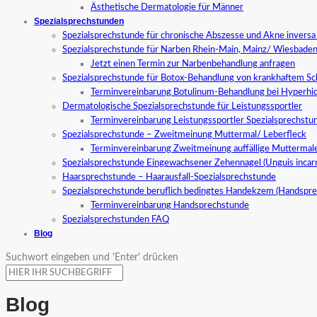
Ästhetische Dermatologie für Männer
Spezialsprechstunden
Spezialsprechstunde für chronische Abszesse und Akne invers
Spezialsprechstunde für Narben Rhein-Main, Mainz/ Wiesbade
Jetzt einen Termin zur Narbenbehandlung anfragen
Spezialsprechstunde für Botox-Behandlung von krankhaftem S
Terminvereinbarung Botulinum-Behandlung bei Hyperhid
Dermatologische Spezialsprechstunde für Leistungssportler
Terminvereinbarung Leistungssportler Spezialsprechstu
Spezialsprechstunde – Zweitmeinung Muttermal/ Leberfleck
Terminvereinbarung Zweitmeinung auffällige Muttermal
Spezialsprechstunde Eingewachsener Zehennagel (Unguis incar
Haarsprechstunde – Haarausfall-Spezialsprechstunde
Spezialsprechstunde beruflich bedingtes Handekzem (Handspr
Terminvereinbarung Handsprechstunde
Spezialsprechstunden FAQ
Blog
Suchwort eingeben und 'Enter' drücken
Blog