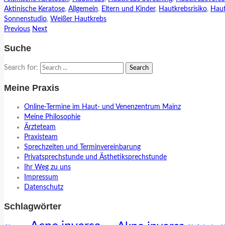
Aktinische Keratose
,
Allgemein
,
Eltern und Kinder
,
Hautkrebsrisiko
,
Haut
Sonnenstudio
,
Weißer Hautkrebs
Previous
Next
Suche
Search for:
Meine Praxis
Online-Termine im Haut- und Venenzentrum Mainz
Meine Philosophie
Ärzteteam
Praxisteam
Sprechzeiten und Terminvereinbarung
Privatsprechstunde und Ästhetiksprechstunde
Ihr Weg zu uns
Impressum
Datenschutz
Schlagwörter