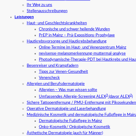
Ihr Weg zu uns
Stellenausschreibungen
Leistungen
Haut- und Geschlechtskrankheiten
Chronische und schwer heilende Wunden
PrEP in Mainz – Prä-Expositions-Prophylaxe
Hautkrebsvorsorge und Hautkrebsbehandlung
Online-Termine im Haut- und Venenzentrum Mainz
nevisense-melanomerkennung-muttermal-analyse
Photodynamische-Therapie-PDT bei Hautkrebs und Hau
Besenreiser und Krampfadern
Tipps zur Venen-Gesundheit
Venencheck
Allergien und Berufsdermatologie
Allergien – Was man wissen sollte
3
2
Umfassendes Allergie-Screening ALEX
(davor ALEX
)
Sichere Tattooentfernung / PMU-Entfernung mit Pikosekundenl
Operative Dermatologie und Laserbehandlung
Medizinische Kosmetik und dermatologische Fußpflege in Main
Dermatologische Fußpflege in Mainz
Onko-Kosmetik/ Onkologische Kosmetik
Ästhetische Dermatologie (auch für Männer)