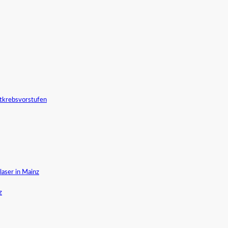
tkrebsvorstufen
aser in Mainz
z