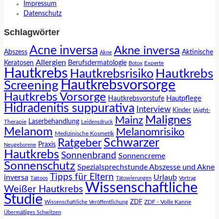
Impressum
Datenschutz
Schlagwörter
Acne inversa
Akne inversa
Abszess
Aktinische
Akne
Allergien
Keratosen
Berufsdermatologie
Experte
Botox
Hautkrebs
Hautkrebs
Hautkrebsrisiko
Hautkrebsvorsorge
Screening
Hautkrebs Vorsorge
Hautpflege
Hautkrebsvorstufe
Hidradenitis suppurativa
Interview
Kinder
lAight-
Malignes
Mainz
Laserbehandlung
Therapie
Leidensdruck
Melanom
Melanomrisiko
Medizinische Kosmetik
Schwarzer
Ratgeber
Praxis
Neugeborene
Hautkrebs
Sonnenbrand
Sonnencreme
Sonnenschutz
Spezialsprechstunde Abszesse und Akne
Tipps für Eltern
inversa
Urlaub
Tattoos
Tätowierungen
Vortrag
Wissenschaftliche
Weißer Hautkrebs
Studie
ZDF
ZDF - Volle Kanne
Wissenschaftliche Veröffentlichung
Übermäßiges Schwitzen