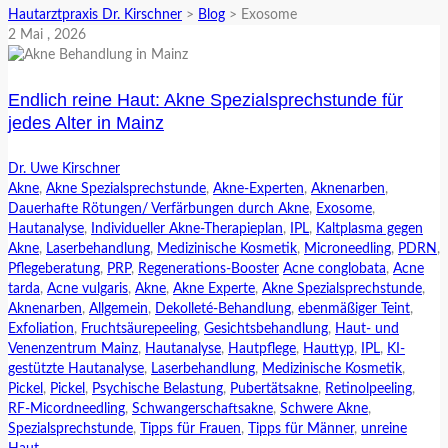
Hautarztpraxis Dr. Kirschner
>
Blog
>
Exosome
2
Mai
, 2026
Endlich reine Haut: Akne Spezialsprechstunde für
jedes Alter in Mainz
Dr. Uwe Kirschner
Akne
,
Akne Spezialsprechstunde
,
Akne-Experten
,
Aknenarben
,
Dauerhafte Rötungen/ Verfärbungen durch Akne
,
Exosome
,
Hautanalyse
,
Individueller Akne-Therapieplan
,
IPL
,
Kaltplasma gegen
Akne
,
Laserbehandlung
,
Medizinische Kosmetik
,
Microneedling
,
PDRN
,
Pflegeberatung
,
PRP
,
Regenerations-Booster
Acne conglobata
,
Acne
tarda
,
Acne vulgaris
,
Akne
,
Akne Experte
,
Akne Spezialsprechstunde
,
Aknenarben
,
Allgemein
,
Dekolleté-Behandlung
,
ebenmäßiger Teint
,
Exfoliation
,
Fruchtsäurepeeling
,
Gesichtsbehandlung
,
Haut- und
Venenzentrum Mainz
,
Hautanalyse
,
Hautpflege
,
Hauttyp
,
IPL
,
KI-
gestützte Hautanalyse
,
Laserbehandlung
,
Medizinische Kosmetik
,
Pickel
,
Pickel
,
Psychische Belastung
,
Pubertätsakne
,
Retinolpeeling
,
RF-Micordneedling
,
Schwangerschaftsakne
,
Schwere Akne
,
Spezialsprechstunde
,
Tipps für Frauen
,
Tipps für Männer
,
unreine