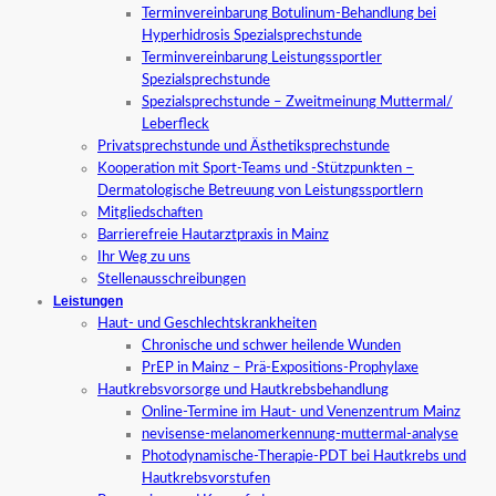
Terminvereinbarung Botulinum-Behandlung bei
Hyperhidrosis Spezialsprechstunde
Terminvereinbarung Leistungssportler
Spezialsprechstunde
Spezialsprechstunde – Zweitmeinung Muttermal/
Leberfleck
Privatsprechstunde und Ästhetiksprechstunde
Kooperation mit Sport-Teams und -Stützpunkten –
Dermatologische Betreuung von Leistungssportlern
Mitgliedschaften
Barrierefreie Hautarztpraxis in Mainz
Ihr Weg zu uns
Stellenausschreibungen
Leistungen
Haut- und Geschlechtskrankheiten
Chronische und schwer heilende Wunden
PrEP in Mainz – Prä-Expositions-Prophylaxe
Hautkrebsvorsorge und Hautkrebsbehandlung
Online-Termine im Haut- und Venenzentrum Mainz
nevisense-melanomerkennung-muttermal-analyse
Photodynamische-Therapie-PDT bei Hautkrebs und
Hautkrebsvorstufen