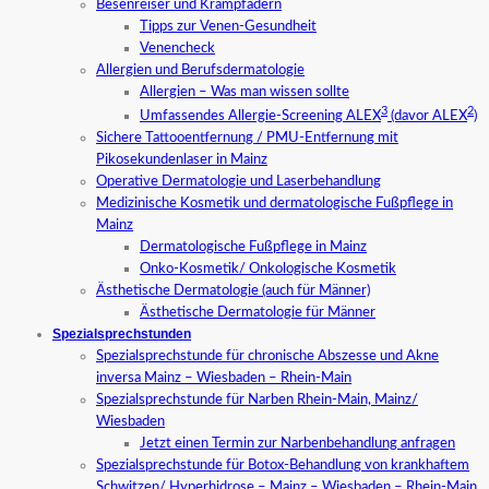
Besenreiser und Krampfadern
Tipps zur Venen-Gesundheit
Venencheck
Allergien und Berufsdermatologie
Allergien – Was man wissen sollte
3
2
Umfassendes Allergie-Screening ALEX
(davor ALEX
)
Sichere Tattooentfernung / PMU-Entfernung mit
Pikosekundenlaser in Mainz
Operative Dermatologie und Laserbehandlung
Medizinische Kosmetik und dermatologische Fußpflege in
Mainz
Dermatologische Fußpflege in Mainz
Onko-Kosmetik/ Onkologische Kosmetik
Ästhetische Dermatologie (auch für Männer)
Ästhetische Dermatologie für Männer
Spezialsprechstunden
Spezialsprechstunde für chronische Abszesse und Akne
inversa Mainz – Wiesbaden – Rhein-Main
Spezialsprechstunde für Narben Rhein-Main, Mainz/
Wiesbaden
Jetzt einen Termin zur Narbenbehandlung anfragen
Spezialsprechstunde für Botox-Behandlung von krankhaftem
Schwitzen/ Hyperhidrose – Mainz – Wiesbaden – Rhein-Main