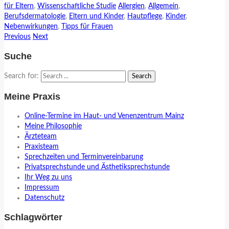
für Eltern
,
Wissenschaftliche Studie
Allergien
,
Allgemein
,
Berufsdermatologie
,
Eltern und Kinder
,
Hautpflege
,
Kinder
,
Nebenwirkungen
,
Tipps für Frauen
Previous
Next
Suche
Search for:
Meine Praxis
Online-Termine im Haut- und Venenzentrum Mainz
Meine Philosophie
Ärzteteam
Praxisteam
Sprechzeiten und Terminvereinbarung
Privatsprechstunde und Ästhetiksprechstunde
Ihr Weg zu uns
Impressum
Datenschutz
Schlagwörter