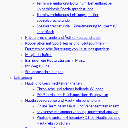
Terminvereinbarung Botulinum-Behandlung bei
Hyperhidrosis Spezialsprechstunde
Terminvereinbarung Leistungssportler
Spezialsprechstunde
Spezialsprechstunde – Zweitmeinung Muttermal/
Leberfleck
Privatsprechstunde und Ästhetiksprechstunde
Kooperation mit Sport-Teams und -Stützpunkten –
Dermatologische Betreuung von Leistungssportlern
Mitgliedschaften
Barrierefreie Hautarztpraxis in Mainz
Ihr Weg zu uns
Stellenausschreibungen
Leistungen
Haut- und Geschlechtskrankheiten
Chronische und schwer heilende Wunden
PrEP in Mainz – Prä-Expositions-Prophylaxe
Hautkrebsvorsorge und Hautkrebsbehandlung
Online-Termine im Haut- und Venenzentrum Mainz
nevisense-melanomerkennung-muttermal-analyse
Photodynamische-Therapie-PDT bei Hautkrebs und
Hautkrebsvorstufen