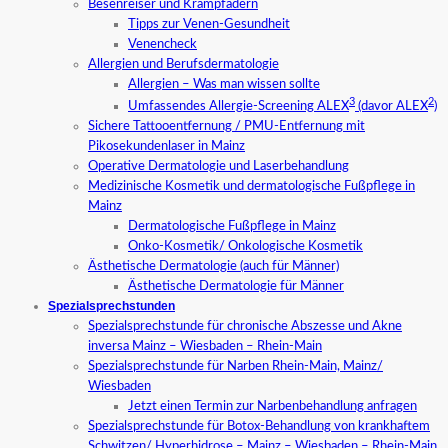
Besenreiser und Krampfadern
Tipps zur Venen-Gesundheit
Venencheck
Allergien und Berufsdermatologie
Allergien – Was man wissen sollte
3
2
Umfassendes Allergie-Screening ALEX
(davor ALEX
)
Sichere Tattooentfernung / PMU-Entfernung mit
Pikosekundenlaser in Mainz
Operative Dermatologie und Laserbehandlung
Medizinische Kosmetik und dermatologische Fußpflege in
Mainz
Dermatologische Fußpflege in Mainz
Onko-Kosmetik/ Onkologische Kosmetik
Ästhetische Dermatologie (auch für Männer)
Ästhetische Dermatologie für Männer
Spezialsprechstunden
Spezialsprechstunde für chronische Abszesse und Akne
inversa Mainz – Wiesbaden – Rhein-Main
Spezialsprechstunde für Narben Rhein-Main, Mainz/
Wiesbaden
Jetzt einen Termin zur Narbenbehandlung anfragen
Spezialsprechstunde für Botox-Behandlung von krankhaftem
Schwitzen/ Hyperhidrose – Mainz – Wiesbaden – Rhein-Main