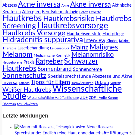
Acne inversa
Akne inversa
Abszess
Aktinische
Akne
Allergien
Keratosen
Berufsdermatologie
Experte
Botox
Hautkrebs
Hautkrebs
Hautkrebsrisiko
Hautkrebsvorsorge
Screening
Hautkrebs Vorsorge
Hautpflege
Hautkrebsvorstufe
Hidradenitis suppurativa
Interview
Kinder
lAight-
Malignes
Mainz
Laserbehandlung
Therapie
Leidensdruck
Melanom
Melanomrisiko
Medizinische Kosmetik
Schwarzer
Ratgeber
Praxis
Neugeborene
Hautkrebs
Sonnenbrand
Sonnencreme
Sonnenschutz
Spezialsprechstunde Abszesse und Akne
Tipps für Eltern
inversa
Urlaub
Tattoos
Tätowierungen
Vortrag
Wissenschaftliche
Weißer Hautkrebs
Studie
ZDF
ZDF - Volle Kanne
Wissenschaftliche Veröffentlichung
Übermäßiges Schwitzen
Letzte Meldungen
Neue Rosazea
Sprechstunde: Endlich reine Haut ohne dauerhafte Rötungen
5.