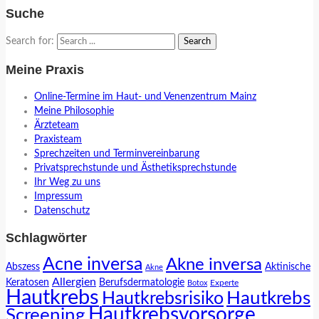
Suche
Search for:
Meine Praxis
Online-Termine im Haut- und Venenzentrum Mainz
Meine Philosophie
Ärzteteam
Praxisteam
Sprechzeiten und Terminvereinbarung
Privatsprechstunde und Ästhetiksprechstunde
Ihr Weg zu uns
Impressum
Datenschutz
Schlagwörter
Acne inversa
Akne inversa
Abszess
Aktinische
Akne
Allergien
Keratosen
Berufsdermatologie
Experte
Botox
Hautkrebs
Hautkrebs
Hautkrebsrisiko
Hautkrebsvorsorge
Screening