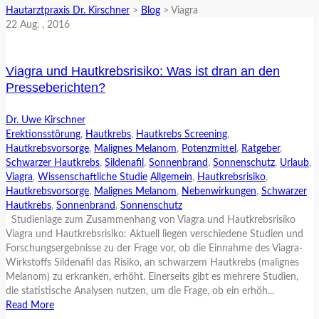
Hautarztpraxis Dr. Kirschner
>
Blog
>
Viagra
22
Aug.
, 2016
Viagra und Hautkrebsrisiko: Was ist dran an den
Presseberichten?
Dr. Uwe Kirschner
Erektionsstörung
,
Hautkrebs
,
Hautkrebs Screening
,
Hautkrebsvorsorge
,
Malignes Melanom
,
Potenzmittel
,
Ratgeber
,
Schwarzer Hautkrebs
,
Sildenafil
,
Sonnenbrand
,
Sonnenschutz
,
Urlaub
,
Viagra
,
Wissenschaftliche Studie
Allgemein
,
Hautkrebsrisiko
,
Hautkrebsvorsorge
,
Malignes Melanom
,
Nebenwirkungen
,
Schwarzer
Hautkrebs
,
Sonnenbrand
,
Sonnenschutz
Studienlage zum Zusammenhang von Viagra und Hautkrebsrisiko
Viagra und Hautkrebsrisiko: Aktuell liegen verschiedene Studien und
Forschungsergebnisse zu der Frage vor, ob die Einnahme des Viagra-
Wirkstoffs Sildenafil das Risiko, an schwarzem Hautkrebs (malignes
Melanom) zu erkranken, erhöht. Einerseits gibt es mehrere Studien,
die statistische Analysen nutzen, um die Frage, ob ein erhöh...
Read More