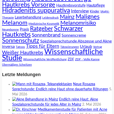
Hautkrebs Vorsorge
Hautpflege
Hautkrebsvorstufe
Hidradenitis suppurativa
Interview
Kinder
lAight-
Malignes
Mainz
Laserbehandlung
Therapie
Leidensdruck
Melanom
Melanomrisiko
Medizinische Kosmetik
Schwarzer
Ratgeber
Praxis
Neugeborene
Hautkrebs
Sonnenbrand
Sonnencreme
Sonnenschutz
Spezialsprechstunde Abszesse und Akne
Tipps für Eltern
inversa
Urlaub
Tattoos
Tätowierungen
Vortrag
Wissenschaftliche
Weißer Hautkrebs
Studie
ZDF
ZDF - Volle Kanne
Wissenschaftliche Veröffentlichung
Übermäßiges Schwitzen
Letzte Meldungen
Neue Rosazea
Sprechstunde: Endlich reine Haut ohne dauerhafte Rötungen
5.
Mai 2026
Endlich reine Haut: Akne
Spezialsprechstunde für jedes Alter in Mainz
2. Mai 2026
Medikamentenstudie für Patienten mit Acne