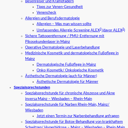
Besenreiser und Krampfadern
Tipps zur Venen-Gesundheit
Venencheck
Allergien und Berufsdermatologie
Allergien – Was man wissen sollte
3
2
Umfassendes Allergie-Screening ALEX
(davor ALEX
)
Sichere Tattooentfernung / PMU-Entfernung mit
Pikosekundenlaser in Mainz
Operative Dermatologie und Laserbehandlung
Medizinische Kosmetik und dermatologische Fußpflege in
Mainz
Dermatologische Fußpflege in Mainz
Onko-Kosmetik/ Onkologische Kosmetik
Ästhetische Dermatologie (auch für Männer)
Ästhetische Dermatologie für Männer
Spezialsprechstunden
Spezialsprechstunde für chronische Abszesse und Akne
inversa Mainz – Wiesbaden – Rhein-Main
Spezialsprechstunde für Narben Rhein-Main, Mainz/
Wiesbaden
Jetzt einen Termin zur Narbenbehandlung anfragen
Spezialsprechstunde für Botox-Behandlung von krankhaftem
Schwitzen/ Hyperhidrose – Mainz – Wiesbaden – Rhein-Main