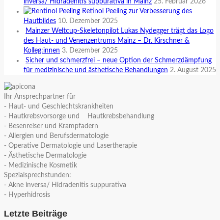
inversa/ Hidradenitis suppurativa in Mainz
25. Februar 2026
Retinol Peeling zur Verbesserung des
Hautbildes
10. Dezember 2025
Mainzer Weltcup-Skeletonpilot Lukas Nydegger trägt das Logo
des Haut- und Venenzentrums Mainz – Dr. Kirschner &
Kolleg:innen
3. Dezember 2025
Sicher und schmerzfrei – neue Option der Schmerzdämpfung
für medizinische und ästhetische Behandlungen
2. August 2025
Ihr Ansprechpartner für
- Haut- und Geschlechtskrankheiten
- Hautkrebsvorsorge und Hautkrebsbehandlung
- Besenreiser und Krampfadern
- Allergien und Berufsdermatologie
- Operative Dermatologie und Lasertherapie
- Ästhetische Dermatologie
- Medizinische Kosmetik
Spezialsprechstunden:
- Akne inversa/ Hidradenitis suppurativa
- Hyperhidrosis
Letzte Beiträge