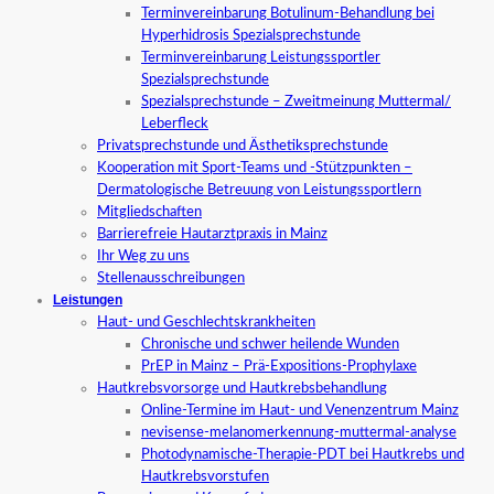
Terminvereinbarung Botulinum-Behandlung bei
Hyperhidrosis Spezialsprechstunde
Terminvereinbarung Leistungssportler
Spezialsprechstunde
Spezialsprechstunde – Zweitmeinung Muttermal/
Leberfleck
Privatsprechstunde und Ästhetiksprechstunde
Kooperation mit Sport-Teams und -Stützpunkten –
Dermatologische Betreuung von Leistungssportlern
Mitgliedschaften
Barrierefreie Hautarztpraxis in Mainz
Ihr Weg zu uns
Stellenausschreibungen
Leistungen
Haut- und Geschlechtskrankheiten
Chronische und schwer heilende Wunden
PrEP in Mainz – Prä-Expositions-Prophylaxe
Hautkrebsvorsorge und Hautkrebsbehandlung
Online-Termine im Haut- und Venenzentrum Mainz
nevisense-melanomerkennung-muttermal-analyse
Photodynamische-Therapie-PDT bei Hautkrebs und
Hautkrebsvorstufen