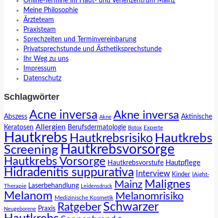
Online-Termine im Haut- und Venenzentrum Mainz
Meine Philosophie
Ärzteteam
Praxisteam
Sprechzeiten und Terminvereinbarung
Privatsprechstunde und Ästhetiksprechstunde
Ihr Weg zu uns
Impressum
Datenschutz
Schlagwörter
Acne inversa
Akne inversa
Abszess
Aktinische
Akne
Allergien
Keratosen
Berufsdermatologie
Experte
Botox
Hautkrebs
Hautkrebs
Hautkrebsrisiko
Hautkrebsvorsorge
Screening
Hautkrebs Vorsorge
Hautpflege
Hautkrebsvorstufe
Hidradenitis suppurativa
Interview
Kinder
lAight-
Malignes
Mainz
Laserbehandlung
Therapie
Leidensdruck
Melanom
Melanomrisiko
Medizinische Kosmetik
Schwarzer
Ratgeber
Praxis
Neugeborene