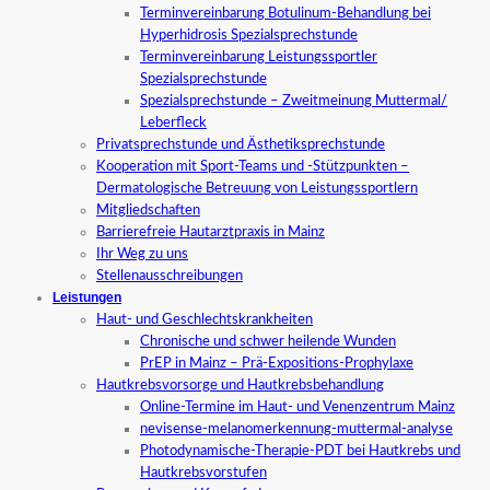
Terminvereinbarung Botulinum-Behandlung bei
Hyperhidrosis Spezialsprechstunde
Terminvereinbarung Leistungssportler
Spezialsprechstunde
Spezialsprechstunde – Zweitmeinung Muttermal/
Leberfleck
Privatsprechstunde und Ästhetiksprechstunde
Kooperation mit Sport-Teams und -Stützpunkten –
Dermatologische Betreuung von Leistungssportlern
Mitgliedschaften
Barrierefreie Hautarztpraxis in Mainz
Ihr Weg zu uns
Stellenausschreibungen
Leistungen
Haut- und Geschlechtskrankheiten
Chronische und schwer heilende Wunden
PrEP in Mainz – Prä-Expositions-Prophylaxe
Hautkrebsvorsorge und Hautkrebsbehandlung
Online-Termine im Haut- und Venenzentrum Mainz
nevisense-melanomerkennung-muttermal-analyse
Photodynamische-Therapie-PDT bei Hautkrebs und
Hautkrebsvorstufen