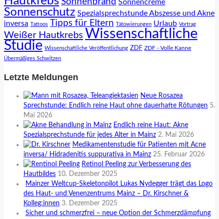
Hautkrebs
Sonnenbrand
Sonnencreme
Sonnenschutz
Spezialsprechstunde Abszesse und Akne
Tipps für Eltern
inversa
Urlaub
Tattoos
Tätowierungen
Vortrag
Wissenschaftliche
Weißer Hautkrebs
Studie
ZDF
ZDF - Volle Kanne
Wissenschaftliche Veröffentlichung
Übermäßiges Schwitzen
Letzte Meldungen
Neue Rosazea
Sprechstunde: Endlich reine Haut ohne dauerhafte Rötungen
5.
Mai 2026
Endlich reine Haut: Akne
Spezialsprechstunde für jedes Alter in Mainz
2. Mai 2026
Medikamentenstudie für Patienten mit Acne
inversa/ Hidradenitis suppurativa in Mainz
25. Februar 2026
Retinol Peeling zur Verbesserung des
Hautbildes
10. Dezember 2025
Mainzer Weltcup-Skeletonpilot Lukas Nydegger trägt das Logo
des Haut- und Venenzentrums Mainz – Dr. Kirschner &
Kolleg:innen
3. Dezember 2025
Sicher und schmerzfrei – neue Option der Schmerzdämpfung