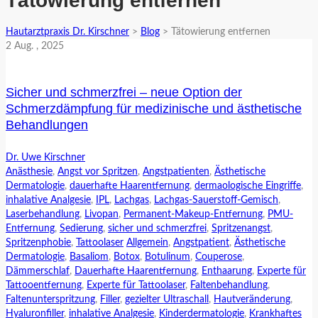
Tätowierung entfernen
Hautarztpraxis Dr. Kirschner
>
Blog
>
Tätowierung entfernen
2
Aug.
, 2025
Sicher und schmerzfrei – neue Option der
Schmerzdämpfung für medizinische und ästhetische
Behandlungen
Dr. Uwe Kirschner
Anästhesie
,
Angst vor Spritzen
,
Angstpatienten
,
Ästhetische
Dermatologie
,
dauerhafte Haarentfernung
,
dermaologische Eingriffe
,
inhalative Analgesie
,
IPL
,
Lachgas
,
Lachgas-Sauerstoff-Gemisch
,
Laserbehandlung
,
Livopan
,
Permanent-Makeup-Entfernung
,
PMU-
Entfernung
,
Sedierung
,
sicher und schmerzfrei
,
Spritzenangst
,
Spritzenphobie
,
Tattoolaser
Allgemein
,
Angstpatient
,
Ästhetische
Dermatologie
,
Basaliom
,
Botox
,
Botulinum
,
Couperose
,
Dämmerschlaf
,
Dauerhafte Haarentfernung
,
Enthaarung
,
Experte für
Tattooentfernung
,
Experte für Tattoolaser
,
Faltenbehandlung
,
Faltenunterspritzung
,
Filler
,
gezielter Ultraschall
,
Hautveränderung
,
Hyaluronfiller
,
inhalative Analgesie
,
Kinderdermatologie
,
Krankhaftes