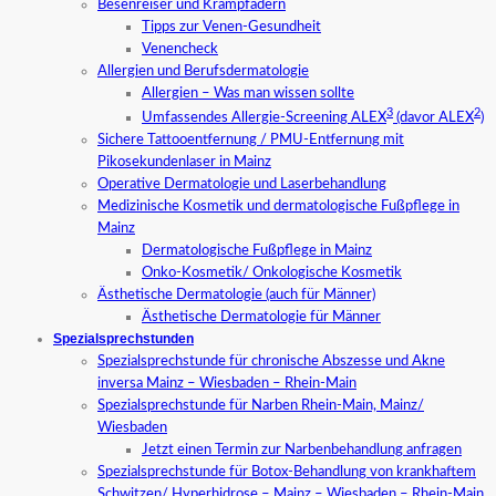
Besenreiser und Krampfadern
Tipps zur Venen-Gesundheit
Venencheck
Allergien und Berufsdermatologie
Allergien – Was man wissen sollte
3
2
Umfassendes Allergie-Screening ALEX
(davor ALEX
)
Sichere Tattooentfernung / PMU-Entfernung mit
Pikosekundenlaser in Mainz
Operative Dermatologie und Laserbehandlung
Medizinische Kosmetik und dermatologische Fußpflege in
Mainz
Dermatologische Fußpflege in Mainz
Onko-Kosmetik/ Onkologische Kosmetik
Ästhetische Dermatologie (auch für Männer)
Ästhetische Dermatologie für Männer
Spezialsprechstunden
Spezialsprechstunde für chronische Abszesse und Akne
inversa Mainz – Wiesbaden – Rhein-Main
Spezialsprechstunde für Narben Rhein-Main, Mainz/
Wiesbaden
Jetzt einen Termin zur Narbenbehandlung anfragen
Spezialsprechstunde für Botox-Behandlung von krankhaftem
Schwitzen/ Hyperhidrose – Mainz – Wiesbaden – Rhein-Main