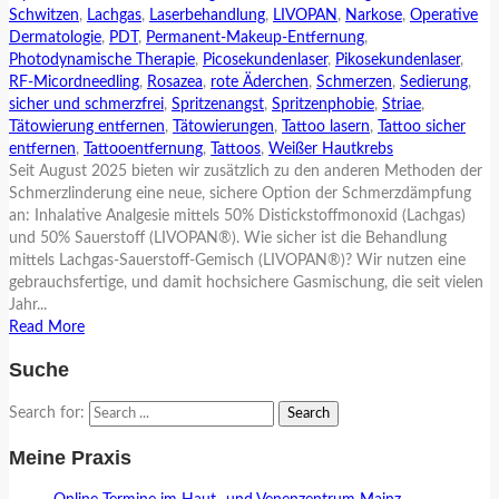
Schwitzen
,
Lachgas
,
Laserbehandlung
,
LIVOPAN
,
Narkose
,
Operative
Dermatologie
,
PDT
,
Permanent-Makeup-Entfernung
,
Photodynamische Therapie
,
Picosekundenlaser
,
Pikosekundenlaser
,
RF-Micordneedling
,
Rosazea
,
rote Äderchen
,
Schmerzen
,
Sedierung
,
sicher und schmerzfrei
,
Spritzenangst
,
Spritzenphobie
,
Striae
,
Tätowierung entfernen
,
Tätowierungen
,
Tattoo lasern
,
Tattoo sicher
entfernen
,
Tattooentfernung
,
Tattoos
,
Weißer Hautkrebs
Seit August 2025 bieten wir zusätzlich zu den anderen Methoden der
Schmerzlinderung eine neue, sichere Option der Schmerzdämpfung
an: Inhalative Analgesie mittels 50% Distickstoffmonoxid (Lachgas)
und 50% Sauerstoff (LIVOPAN®). Wie sicher ist die Behandlung
mittels Lachgas-Sauerstoff-Gemisch (LIVOPAN®)? Wir nutzen eine
gebrauchsfertige, und damit hochsichere Gasmischung, die seit vielen
Jahr...
Read More
Suche
Search for:
Meine Praxis