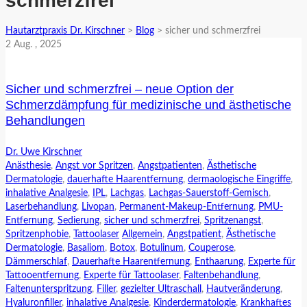
schmerzfrei
Hautarztpraxis Dr. Kirschner
>
Blog
>
sicher und schmerzfrei
2
Aug.
, 2025
Sicher und schmerzfrei – neue Option der
Schmerzdämpfung für medizinische und ästhetische
Behandlungen
Dr. Uwe Kirschner
Anästhesie
,
Angst vor Spritzen
,
Angstpatienten
,
Ästhetische
Dermatologie
,
dauerhafte Haarentfernung
,
dermaologische Eingriffe
,
inhalative Analgesie
,
IPL
,
Lachgas
,
Lachgas-Sauerstoff-Gemisch
,
Laserbehandlung
,
Livopan
,
Permanent-Makeup-Entfernung
,
PMU-
Entfernung
,
Sedierung
,
sicher und schmerzfrei
,
Spritzenangst
,
Spritzenphobie
,
Tattoolaser
Allgemein
,
Angstpatient
,
Ästhetische
Dermatologie
,
Basaliom
,
Botox
,
Botulinum
,
Couperose
,
Dämmerschlaf
,
Dauerhafte Haarentfernung
,
Enthaarung
,
Experte für
Tattooentfernung
,
Experte für Tattoolaser
,
Faltenbehandlung
,
Faltenunterspritzung
,
Filler
,
gezielter Ultraschall
,
Hautveränderung
,
Hyaluronfiller
,
inhalative Analgesie
,
Kinderdermatologie
,
Krankhaftes