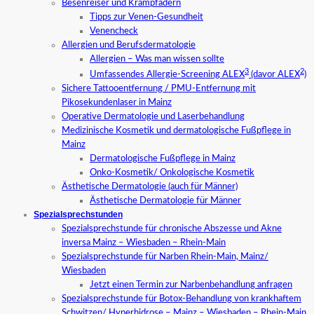
Besenreiser und Krampfadern
Tipps zur Venen-Gesundheit
Venencheck
Allergien und Berufsdermatologie
Allergien – Was man wissen sollte
3
2
Umfassendes Allergie-Screening ALEX
(davor ALEX
)
Sichere Tattooentfernung / PMU-Entfernung mit
Pikosekundenlaser in Mainz
Operative Dermatologie und Laserbehandlung
Medizinische Kosmetik und dermatologische Fußpflege in
Mainz
Dermatologische Fußpflege in Mainz
Onko-Kosmetik/ Onkologische Kosmetik
Ästhetische Dermatologie (auch für Männer)
Ästhetische Dermatologie für Männer
Spezialsprechstunden
Spezialsprechstunde für chronische Abszesse und Akne
inversa Mainz – Wiesbaden – Rhein-Main
Spezialsprechstunde für Narben Rhein-Main, Mainz/
Wiesbaden
Jetzt einen Termin zur Narbenbehandlung anfragen
Spezialsprechstunde für Botox-Behandlung von krankhaftem
Schwitzen/ Hyperhidrose – Mainz – Wiesbaden – Rhein-Main