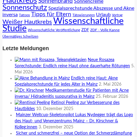
Hautkrebs
Sonnenbrand
Sonnencreme
Sonnenschutz
Spezialsprechstunde Abszesse und Akne
Tipps für Eltern
inversa
Urlaub
Tattoos
Tätowierungen
Vortrag
Wissenschaftliche
Weißer Hautkrebs
Studie
ZDF
ZDF - Volle Kanne
Wissenschaftliche Veröffentlichung
Übermäßiges Schwitzen
Letzte Meldungen
Neue Rosazea
Sprechstunde: Endlich reine Haut ohne dauerhafte Rötungen
5.
Mai 2026
Endlich reine Haut: Akne
Spezialsprechstunde für jedes Alter in Mainz
2. Mai 2026
Medikamentenstudie für Patienten mit Acne
inversa/ Hidradenitis suppurativa in Mainz
25. Februar 2026
Retinol Peeling zur Verbesserung des
Hautbildes
10. Dezember 2025
Mainzer Weltcup-Skeletonpilot Lukas Nydegger trägt das Logo
des Haut- und Venenzentrums Mainz – Dr. Kirschner &
Kolleg:innen
3. Dezember 2025
Sicher und schmerzfrei – neue Option der Schmerzdämpfung