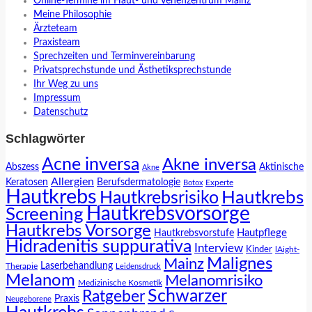
Online-Termine im Haut- und Venenzentrum Mainz
Meine Philosophie
Ärzteteam
Praxisteam
Sprechzeiten und Terminvereinbarung
Privatsprechstunde und Ästhetiksprechstunde
Ihr Weg zu uns
Impressum
Datenschutz
Schlagwörter
Acne inversa
Akne inversa
Abszess
Aktinische
Akne
Allergien
Keratosen
Berufsdermatologie
Experte
Botox
Hautkrebs
Hautkrebs
Hautkrebsrisiko
Hautkrebsvorsorge
Screening
Hautkrebs Vorsorge
Hautpflege
Hautkrebsvorstufe
Hidradenitis suppurativa
Interview
Kinder
lAight-
Malignes
Mainz
Laserbehandlung
Therapie
Leidensdruck
Melanom
Melanomrisiko
Medizinische Kosmetik
Schwarzer
Ratgeber
Praxis
Neugeborene