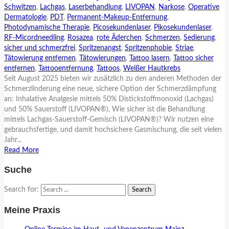
Schwitzen
,
Lachgas
,
Laserbehandlung
,
LIVOPAN
,
Narkose
,
Operative
Dermatologie
,
PDT
,
Permanent-Makeup-Entfernung
,
Photodynamische Therapie
,
Picosekundenlaser
,
Pikosekundenlaser
,
RF-Micordneedling
,
Rosazea
,
rote Äderchen
,
Schmerzen
,
Sedierung
,
sicher und schmerzfrei
,
Spritzenangst
,
Spritzenphobie
,
Striae
,
Tätowierung entfernen
,
Tätowierungen
,
Tattoo lasern
,
Tattoo sicher
entfernen
,
Tattooentfernung
,
Tattoos
,
Weißer Hautkrebs
Seit August 2025 bieten wir zusätzlich zu den anderen Methoden der
Schmerzlinderung eine neue, sichere Option der Schmerzdämpfung
an: Inhalative Analgesie mittels 50% Distickstoffmonoxid (Lachgas)
und 50% Sauerstoff (LIVOPAN®). Wie sicher ist die Behandlung
mittels Lachgas-Sauerstoff-Gemisch (LIVOPAN®)? Wir nutzen eine
gebrauchsfertige, und damit hochsichere Gasmischung, die seit vielen
Jahr...
Read More
Suche
Search for:
Meine Praxis