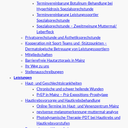
Terminvereinbarung Botulinum-Behandlung bei
Hyperhidrosis Spezialsprechstunde
Terminvereinbarung Leistungssportler
Spezialsprechstunde
Spezialsprechstunde – Zweitmeinung Muttermal/
Leberfleck
Privatsprechstunde und Ästhetiksprechstunde
Kooperation mit Sport-Teams und -Stützpunkten –
Dermatologische Betreuung von Leistungssportlern
Mitgliedschaften
Barrierefreie Hautarztpraxis in Mainz
Ihr Weg zu uns
Stellenausschreibungen
Leistungen
Haut- und Geschlechtskrankheiten
Chronische und schwer heilende Wunden
PrEP in Mainz – Prä-Expositions-Prophylaxe
Hautkrebsvorsorge und Hautkrebsbehandlung
Online-Termine im Haut- und Venenzentrum Mainz
nevisense-melanomerkennung-muttermal-analyse
Photodynamische-Therapie-PDT bei Hautkrebs und
Hautkrebsvorstufen