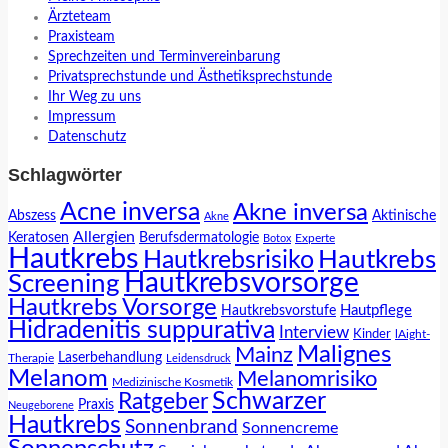
Ärzteteam
Praxisteam
Sprechzeiten und Terminvereinbarung
Privatsprechstunde und Ästhetiksprechstunde
Ihr Weg zu uns
Impressum
Datenschutz
Schlagwörter
Acne inversa
Akne inversa
Abszess
Aktinische
Akne
Allergien
Keratosen
Berufsdermatologie
Experte
Botox
Hautkrebs
Hautkrebs
Hautkrebsrisiko
Hautkrebsvorsorge
Screening
Hautkrebs Vorsorge
Hautpflege
Hautkrebsvorstufe
Hidradenitis suppurativa
Interview
Kinder
lAight-
Malignes
Mainz
Laserbehandlung
Therapie
Leidensdruck
Melanom
Melanomrisiko
Medizinische Kosmetik
Schwarzer
Ratgeber
Praxis
Neugeborene
Hautkrebs
Sonnenbrand
Sonnencreme