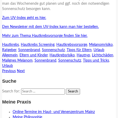
man das Wochenende gut planen und ggf. noch den notwendigen
Sonnenschutz besorgen kann.
Zum UV-Index geht es hier.
Den Newsletter mit dem UV-Index kann man hier bestellen.
Mehr zum Thema Hautkrebsvorsorge finden Sie hier.
Hautkrebs
,
Hautkrebs Screening
,
Hautkrebsvorsorge
,
Melanomrisiko
,
Ratgeber
,
Sonnenbrand
,
Sonnenschutz
,
Tipps für Eltern
,
Urlaub
Allgemein
,
Eltern und Kinder
,
Hautkrebsrisiko
,
Hauttyp
,
Lichtschäden
,
Malignes Melanom
,
Sonnenbrand
,
Sonnenschutz
,
Tipps und Tricks
,
Urlaub
Previous
Next
Suche
Search for:
Meine Praxis
Online-Termine im Haut- und Venenzentrum Mainz
Meine Philosophie