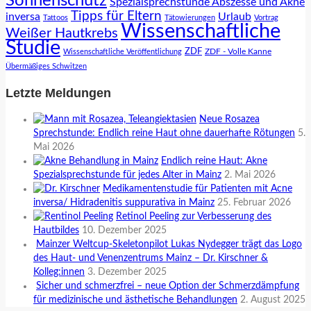
Sonnenschutz
Spezialsprechstunde Abszesse und Akne
Tipps für Eltern
inversa
Urlaub
Tattoos
Tätowierungen
Vortrag
Wissenschaftliche
Weißer Hautkrebs
Studie
ZDF
ZDF - Volle Kanne
Wissenschaftliche Veröffentlichung
Übermäßiges Schwitzen
Letzte Meldungen
Neue Rosazea
Sprechstunde: Endlich reine Haut ohne dauerhafte Rötungen
5.
Mai 2026
Endlich reine Haut: Akne
Spezialsprechstunde für jedes Alter in Mainz
2. Mai 2026
Medikamentenstudie für Patienten mit Acne
inversa/ Hidradenitis suppurativa in Mainz
25. Februar 2026
Retinol Peeling zur Verbesserung des
Hautbildes
10. Dezember 2025
Mainzer Weltcup-Skeletonpilot Lukas Nydegger trägt das Logo
des Haut- und Venenzentrums Mainz – Dr. Kirschner &
Kolleg:innen
3. Dezember 2025
Sicher und schmerzfrei – neue Option der Schmerzdämpfung
für medizinische und ästhetische Behandlungen
2. August 2025