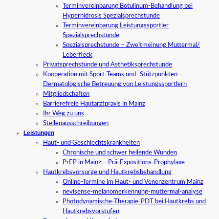
Terminvereinbarung Botulinum-Behandlung bei
Hyperhidrosis Spezialsprechstunde
Terminvereinbarung Leistungssportler
Spezialsprechstunde
Spezialsprechstunde – Zweitmeinung Muttermal/
Leberfleck
Privatsprechstunde und Ästhetiksprechstunde
Kooperation mit Sport-Teams und -Stützpunkten –
Dermatologische Betreuung von Leistungssportlern
Mitgliedschaften
Barrierefreie Hautarztpraxis in Mainz
Ihr Weg zu uns
Stellenausschreibungen
Leistungen
Haut- und Geschlechtskrankheiten
Chronische und schwer heilende Wunden
PrEP in Mainz – Prä-Expositions-Prophylaxe
Hautkrebsvorsorge und Hautkrebsbehandlung
Online-Termine im Haut- und Venenzentrum Mainz
nevisense-melanomerkennung-muttermal-analyse
Photodynamische-Therapie-PDT bei Hautkrebs und
Hautkrebsvorstufen