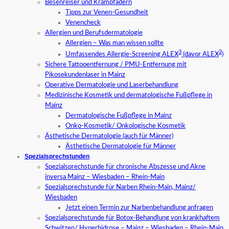
Besenreiser und Krampfadern
Tipps zur Venen-Gesundheit
Venencheck
Allergien und Berufsdermatologie
Allergien – Was man wissen sollte
3
2
Umfassendes Allergie-Screening ALEX
(davor ALEX
)
Sichere Tattooentfernung / PMU-Entfernung mit
Pikosekundenlaser in Mainz
Operative Dermatologie und Laserbehandlung
Medizinische Kosmetik und dermatologische Fußpflege in
Mainz
Dermatologische Fußpflege in Mainz
Onko-Kosmetik/ Onkologische Kosmetik
Ästhetische Dermatologie (auch für Männer)
Ästhetische Dermatologie für Männer
Spezialsprechstunden
Spezialsprechstunde für chronische Abszesse und Akne
inversa Mainz – Wiesbaden – Rhein-Main
Spezialsprechstunde für Narben Rhein-Main, Mainz/
Wiesbaden
Jetzt einen Termin zur Narbenbehandlung anfragen
Spezialsprechstunde für Botox-Behandlung von krankhaftem
Schwitzen/ Hyperhidrose – Mainz – Wiesbaden – Rhein-Main