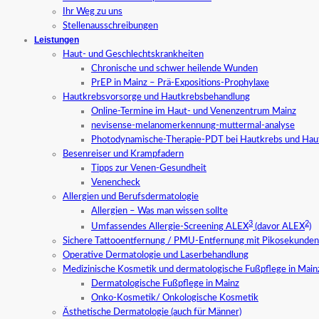
Ihr Weg zu uns
Stellenausschreibungen
Leistungen
Haut- und Geschlechtskrankheiten
Chronische und schwer heilende Wunden
PrEP in Mainz – Prä-Expositions-Prophylaxe
Hautkrebsvorsorge und Hautkrebsbehandlung
Online-Termine im Haut- und Venenzentrum Mainz
nevisense-melanomerkennung-muttermal-analyse
Photodynamische-Therapie-PDT bei Hautkrebs und Hau
Besenreiser und Krampfadern
Tipps zur Venen-Gesundheit
Venencheck
Allergien und Berufsdermatologie
Allergien – Was man wissen sollte
3
2
Umfassendes Allergie-Screening ALEX
(davor ALEX
)
Sichere Tattooentfernung / PMU-Entfernung mit Pikosekundenl
Operative Dermatologie und Laserbehandlung
Medizinische Kosmetik und dermatologische Fußpflege in Main
Dermatologische Fußpflege in Mainz
Onko-Kosmetik/ Onkologische Kosmetik
Ästhetische Dermatologie (auch für Männer)