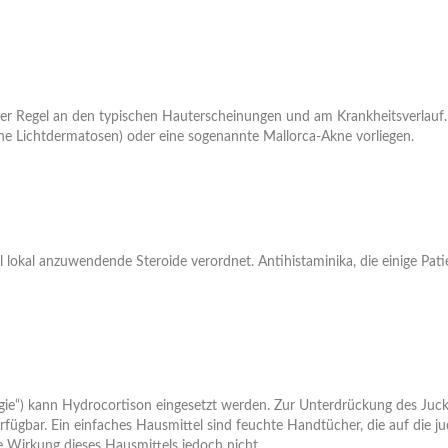
der Regel an den typischen Hauterscheinungen und am Krankheitsverlauf. 
e Lichtdermatosen) oder eine sogenannte Mallorca-Akne vorliegen.
okal anzuwendende Steroide verordnet. Antihistaminika, die einige Patie
e“) kann Hydrocortison eingesetzt werden. Zur Unterdrückung des Juckre
gbar. Ein einfaches Hausmittel sind feuchte Handtücher, die auf die juc
 Wirkung dieses Hausmittels jedoch nicht.