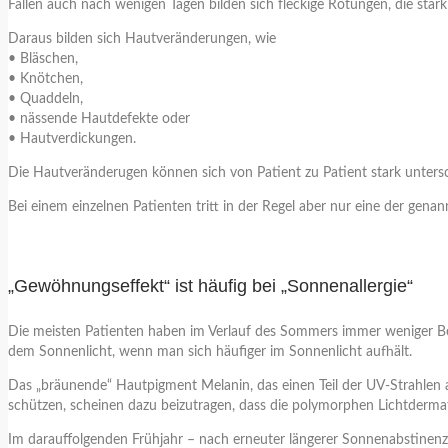
Fällen auch nach wenigen Tagen bilden sich fleckige Rötungen, die stark
Daraus bilden sich Hautveränderungen, wie
• Bläschen,
• Knötchen,
• Quaddeln,
• nässende Hautdefekte oder
• Hautverdickungen.
Die Hautveränderugen können sich von Patient zu Patient stark untersch
Bei einem einzelnen Patienten tritt in der Regel aber nur eine der gen
„Gewöhnungseffekt“ ist häufig bei „Sonnenallergie“
Die meisten Patienten haben im Verlauf des Sommers immer weniger Be
dem Sonnenlicht, wenn man sich häufiger im Sonnenlicht aufhält.
Das „bräunende“ Hautpigment Melanin, das einen Teil der UV-Strahlen au
schützen, scheinen dazu beizutragen, dass die polymorphen Lichtdermato
Im darauffolgenden Frühjahr – nach erneuter längerer Sonnenabstinen