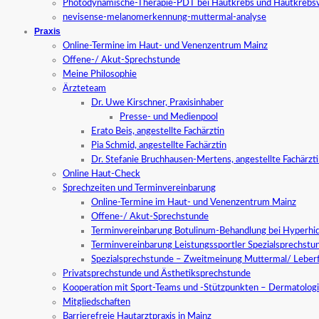
Photodynamische-Therapie-PDT bei Hautkrebs und Hautkrebs
nevisense-melanomerkennung-muttermal-analyse
Praxis
Online-Termine im Haut- und Venenzentrum Mainz
Offene-/ Akut-Sprechstunde
Meine Philosophie
Ärzteteam
Dr. Uwe Kirschner, Praxisinhaber
Presse- und Medienpool
Erato Beis, angestellte Fachärztin
Pia Schmid, angestellte Fachärztin
Dr. Stefanie Bruchhausen-Mertens, angestellte Fachärzt
Online Haut-Check
Sprechzeiten und Terminvereinbarung
Online-Termine im Haut- und Venenzentrum Mainz
Offene-/ Akut-Sprechstunde
Terminvereinbarung Botulinum-Behandlung bei Hyperhid
Terminvereinbarung Leistungssportler Spezialsprechstu
Spezialsprechstunde – Zweitmeinung Muttermal/ Leber
Privatsprechstunde und Ästhetiksprechstunde
Kooperation mit Sport-Teams und -Stützpunkten – Dermatologi
Mitgliedschaften
Barrierefreie Hautarztpraxis in Mainz