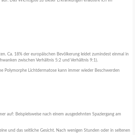
auf. Das Wichtigste zu dieser Erkrankungen erläutere ich im
en. Ca. 18% der europäischen Bevölkerung leidet zumindest einmal in
wanken zwischen Verhältnis 5:2 und Verhältnis 9:1).
f. Eine Polymorphe Lichtdermatose kann immer wieder Beschwerden
mmer auf: Beispielsweise nach einem ausgedehnten Spaziergang am
eine und das seitliche Gesicht. Nach wenigen Stunden oder in seltenen