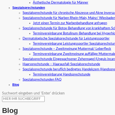
Ästhetische Dermatologie für Männer
Spezialsprechstunden
Spezialsprechstunde für chronische Abszesse und Akne invers
Spezialsprechstunde für Narben Rhein-Main, Mainz/ Wiesbade
Jetzt einen Termin zur Narbenbehandlung anfragen
Spezialsprechstunde für Botox-Behandlung von krankhaftem S
Terminvereinbarung Botulinum-Behandlung bei Hyperhid
Dermatologische Spezialsprechstunde für Leistungssportler
Terminvereinbarung Leistungssportler Spezialsprechstu
Spezialsprechstunde – Zweitmeinung Muttermal/ Leberfleck
Terminvereinbarung Zweitmeinung auffällige Muttermal
Spezialsprechstunde Eingewachsener Zehennagel (Unguis incar
Haarsprechstunde – Haarausfall-Spezialsprechstunde
Spezialsprechstunde beruflich bedingtes Handekzem (Handspr
Terminvereinbarung Handsprechstunde
Spezialsprechstunden FAQ
Blog
Suchwort eingeben und 'Enter' drücken
Blog