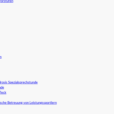
vorstufen
in
rosis Spezialsprechstunde
nde
fleck
sche Betreuung von Leistungssportlern