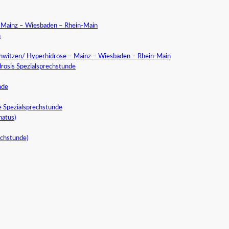
a Mainz – Wiesbaden – Rhein-Main
n
chwitzen/ Hyperhidrose – Mainz – Wiesbaden – Rhein-Main
rosis Spezialsprechstunde
nde
e Spezialsprechstunde
natus)
echstunde)