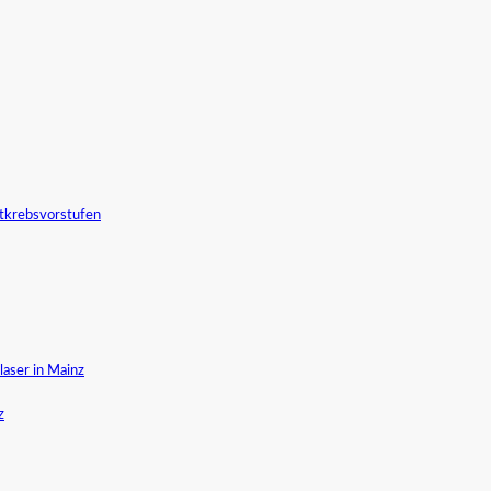
tkrebsvorstufen
aser in Mainz
z