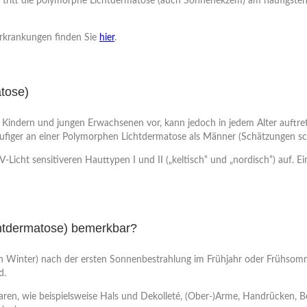
 tritt die polymorphe Lichtdermatose (auch Sonnenekzem) am häufigsten 
Erkrankungen finden Sie
hier
.
atose)
 Kindern und jungen Erwachsenen vor, kann jedoch in jedem Alter auftret
ufiger an einer Polymorphen Lichtdermatose als Männer (Schätzungen sch
V-Licht sensitiveren Hauttypen I und II („keltisch“ und „nordisch“) au
chtdermatose) bemerkbar?
ich Winter) nach der ersten Sonnenbestrahlung im Frühjahr oder Frühso
d.
aren, wie beispielsweise Hals und Dekolleté, (Ober-)Arme, Handrücken, B