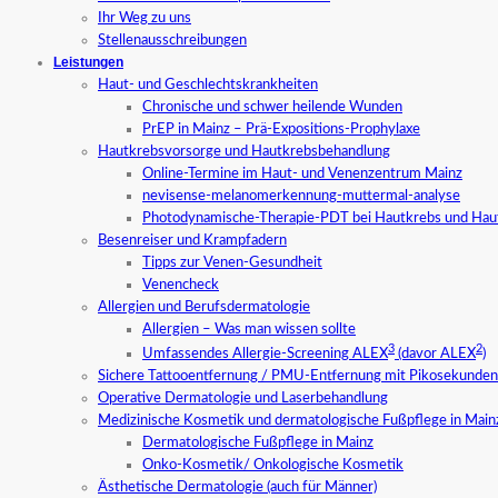
Ihr Weg zu uns
Stellenausschreibungen
Leistungen
Haut- und Geschlechtskrankheiten
Chronische und schwer heilende Wunden
PrEP in Mainz – Prä-Expositions-Prophylaxe
Hautkrebsvorsorge und Hautkrebsbehandlung
Online-Termine im Haut- und Venenzentrum Mainz
nevisense-melanomerkennung-muttermal-analyse
Photodynamische-Therapie-PDT bei Hautkrebs und Hau
Besenreiser und Krampfadern
Tipps zur Venen-Gesundheit
Venencheck
Allergien und Berufsdermatologie
Allergien – Was man wissen sollte
3
2
Umfassendes Allergie-Screening ALEX
(davor ALEX
)
Sichere Tattooentfernung / PMU-Entfernung mit Pikosekundenl
Operative Dermatologie und Laserbehandlung
Medizinische Kosmetik und dermatologische Fußpflege in Main
Dermatologische Fußpflege in Mainz
Onko-Kosmetik/ Onkologische Kosmetik
Ästhetische Dermatologie (auch für Männer)