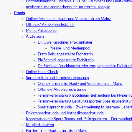
Photodynamische-Therapie-PDT bei Hautkrebs und Hautkrebs
nevisense-melanomerkennung-muttermal-analyse
Praxis
Online-Termine im Haut- und Venenzentrum Mainz
Offene-/ Akut-Sprechstunde
Meine Philosophie
Ärzteteam
Dr. Uwe Kirschner, Praxisinhaber
Presse- und Medienpool
Erato Beis, angestellte Fachärztin
Pia Schmid, angestellte Fachärztin
Dr. Stefanie Bruchhausen-Mertens, angestellte Fachärzt
Online Haut-Check
Sprechzeiten und Terminvereinbarung
Online-Termine im Haut- und Venenzentrum Mainz
Offene-/ Akut-Sprechstunde
Terminvereinbarung Botulinum-Behandlung bei Hyperhid
Terminvereinbarung Leistungssportler Spezialsprechstu
Spezialsprechstunde – Zweitmeinung Muttermal/ Leber
Privatsprechstunde und Ästhetiksprechstunde
Kooperation mit Sport-Teams und -Stützpunkten – Dermatologi
Mitgliedschaften
Barrierefreie Hautarztpraxis in Mainz