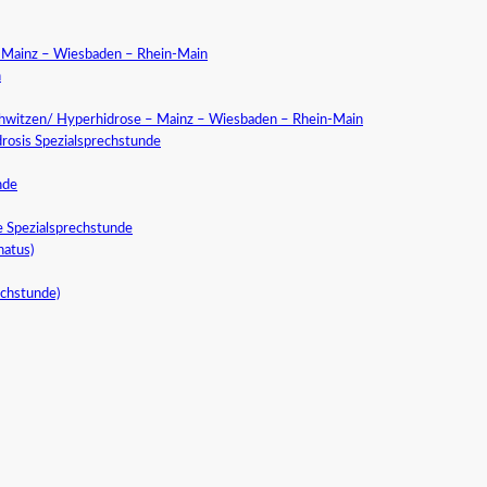
a Mainz – Wiesbaden – Rhein-Main
n
chwitzen/ Hyperhidrose – Mainz – Wiesbaden – Rhein-Main
rosis Spezialsprechstunde
nde
e Spezialsprechstunde
natus)
echstunde)