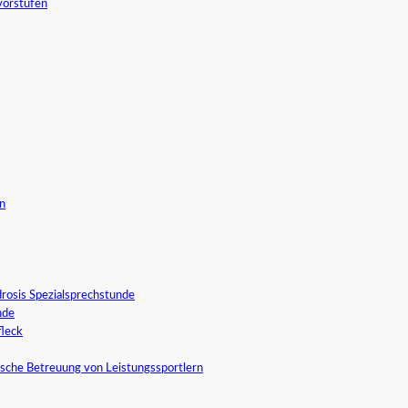
vorstufen
in
rosis Spezialsprechstunde
nde
fleck
sche Betreuung von Leistungssportlern