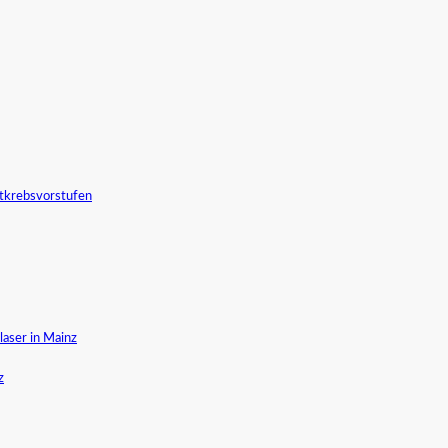
tkrebsvorstufen
aser in Mainz
z