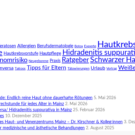
Hautkreb
Allergien
Keratosen
Berufsdermatologie
Experte
Botox
Hidradenitis suppurat
e
Hautpflege
Hautkrebsvorstufe
Schwarzer Ha
Ratgeber
nomrisiko
Praxis
Neugeborene
Weiße
Tipps für Eltern
inversa
Urlaub
Tattoos
Tätowierungen
Vortrag
e: Endlich reine Haut ohne dauerhafte Rötungen
5. Mai 2026
rechstunde für jedes Alter in Mainz
2. Mai 2026
rsa/ Hidradenitis suppurativa in Mainz
25. Februar 2026
des
10. Dezember 2025
es Haut- und Venenzentrums Mainz – Dr. Kirschner & Kolleg:innen
3. De
r medizinische und ästhetische Behandlungen
2. August 2025