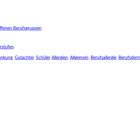
offenen Berufsgruppen
rstufen
ankung
,
Gutachter
,
Schüler
Allergien
,
Allgemein
,
Berufsallergie
,
Berufsderm