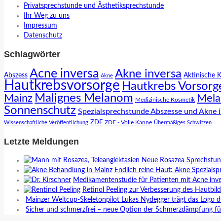
Privatsprechstunde und Ästhetiksprechstunde
Ihr Weg zu uns
Impressum
Datenschutz
Schlagwörter
Acne inversa
Akne inversa
Abszess
Aktinische 
Akne
Hautkrebsvorsorge
Hautkrebs Vorsorg
Malignes Melanom
Mainz
Mela
Medizinische Kosmetik
Sonnenschutz
Spezialsprechstunde Abszesse und Akne 
ZDF
ZDF - Volle Kanne
Wissenschaftliche Veröffentlichung
Übermäßiges Schwitzen
Letzte Meldungen
Neue Rosazea Sprechstund
Endlich reine Haut: Akne Spezialsp
Medikamentenstudie für Patienten mit Acne inve
Retinol Peeling zur Verbesserung des Hautbil
Mainzer Weltcup-Skeletonpilot Lukas Nydegger trägt das Logo d
Sicher und schmerzfrei – neue Option der Schmerzdämpfung fü