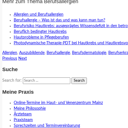
Mehr zum Thema Berufsallergien
Allergien und Berufsallergien
Berufsallergie – Was ist das und was kann man tun?
Berufsrisiko Hautkrebs: ausgeprägtes Wissensdefizit in den betr
Beruflich bedingter Hautkrebs
Hautprobleme in Pflegeberufen
Photodynamische-Therapie-PDT bei Hautkrebs und Hautkrebsvo
Allergien
,
Auszubildende
,
Berufsallergie
,
Berufsdermatologie
,
Berufserkr
Previous
Next
Suche
Search for:
Meine Praxis
Online-Termine im Haut- und Venenzentrum Mainz
Meine Philosophie
Ärzteteam
Praxisteam
Sprechzeiten und Terminvereinbarung