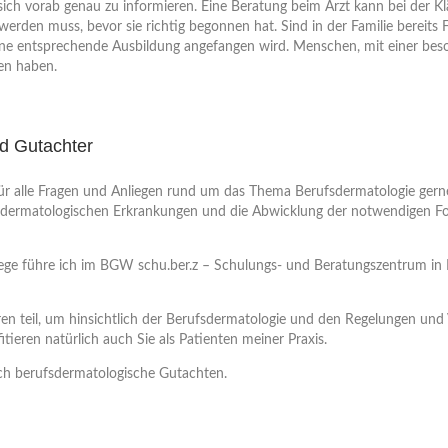
sich vorab genau zu informieren. Eine Beratung beim Arzt kann bei der Klä
rden muss, bevor sie richtig begonnen hat. Sind in der Familie bereits Fä
ne entsprechende Ausbildung angefangen wird. Menschen, mit einer besonde
nen haben.
d Gutachter
für alle Fragen und Anliegen rund um das Thema Berufsdermatologie gerne z
ufsdermatologischen Erkrankungen und die Abwicklung der notwendigen Fo
flege führe ich im BGW schu.ber.z – Schulungs- und Beratungszentrum i
n teil, um hinsichtlich der Berufsdermatologie und den Regelungen und 
ieren natürlich auch Sie als Patienten meiner Praxis.
auch berufsdermatologische Gutachten.