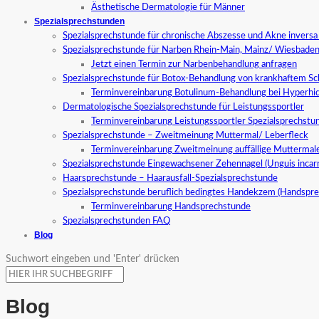
Ästhetische Dermatologie für Männer
Spezialsprechstunden
Spezialsprechstunde für chronische Abszesse und Akne invers
Spezialsprechstunde für Narben Rhein-Main, Mainz/ Wiesbade
Jetzt einen Termin zur Narbenbehandlung anfragen
Spezialsprechstunde für Botox-Behandlung von krankhaftem S
Terminvereinbarung Botulinum-Behandlung bei Hyperhid
Dermatologische Spezialsprechstunde für Leistungssportler
Terminvereinbarung Leistungssportler Spezialsprechstu
Spezialsprechstunde – Zweitmeinung Muttermal/ Leberfleck
Terminvereinbarung Zweitmeinung auffällige Muttermal
Spezialsprechstunde Eingewachsener Zehennagel (Unguis incar
Haarsprechstunde – Haarausfall-Spezialsprechstunde
Spezialsprechstunde beruflich bedingtes Handekzem (Handspr
Terminvereinbarung Handsprechstunde
Spezialsprechstunden FAQ
Blog
Suchwort eingeben und 'Enter' drücken
Blog