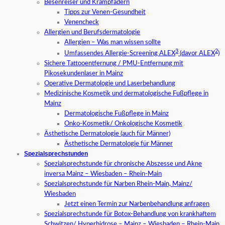
Besenreiser und Krampfadern
Tipps zur Venen-Gesundheit
Venencheck
Allergien und Berufsdermatologie
Allergien – Was man wissen sollte
3
2
Umfassendes Allergie-Screening ALEX
(davor ALEX
)
Sichere Tattooentfernung / PMU-Entfernung mit
Pikosekundenlaser in Mainz
Operative Dermatologie und Laserbehandlung
Medizinische Kosmetik und dermatologische Fußpflege in
Mainz
Dermatologische Fußpflege in Mainz
Onko-Kosmetik/ Onkologische Kosmetik
Ästhetische Dermatologie (auch für Männer)
Ästhetische Dermatologie für Männer
Spezialsprechstunden
Spezialsprechstunde für chronische Abszesse und Akne
inversa Mainz – Wiesbaden – Rhein-Main
Spezialsprechstunde für Narben Rhein-Main, Mainz/
Wiesbaden
Jetzt einen Termin zur Narbenbehandlung anfragen
Spezialsprechstunde für Botox-Behandlung von krankhaftem
Schwitzen/ Hyperhidrose – Mainz – Wiesbaden – Rhein-Main