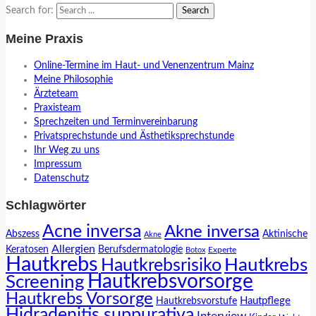
Search for:
Meine Praxis
Online-Termine im Haut- und Venenzentrum Mainz
Meine Philosophie
Ärzteteam
Praxisteam
Sprechzeiten und Terminvereinbarung
Privatsprechstunde und Ästhetiksprechstunde
Ihr Weg zu uns
Impressum
Datenschutz
Schlagwörter
Acne inversa
Akne inversa
Abszess
Aktinische
Akne
Allergien
Keratosen
Berufsdermatologie
Experte
Botox
Hautkrebs
Hautkrebs
Hautkrebsrisiko
Hautkrebsvorsorge
Screening
Hautkrebs Vorsorge
Hautpflege
Hautkrebsvorstufe
Hidradenitis suppurativa