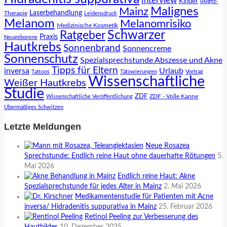
Interview
Kinder
lAight-
Malignes
Mainz
Laserbehandlung
Therapie
Leidensdruck
Melanom
Melanomrisiko
Medizinische Kosmetik
Schwarzer
Ratgeber
Praxis
Neugeborene
Hautkrebs
Sonnenbrand
Sonnencreme
Sonnenschutz
Spezialsprechstunde Abszesse und Akne
Tipps für Eltern
inversa
Urlaub
Tattoos
Tätowierungen
Vortrag
Wissenschaftliche
Weißer Hautkrebs
Studie
ZDF
ZDF - Volle Kanne
Wissenschaftliche Veröffentlichung
Übermäßiges Schwitzen
Letzte Meldungen
Neue Rosazea
Sprechstunde: Endlich reine Haut ohne dauerhafte Rötungen
5.
Mai 2026
Endlich reine Haut: Akne
Spezialsprechstunde für jedes Alter in Mainz
2. Mai 2026
Medikamentenstudie für Patienten mit Acne
inversa/ Hidradenitis suppurativa in Mainz
25. Februar 2026
Retinol Peeling zur Verbesserung des
Hautbildes
10. Dezember 2025