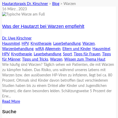
Hautarztpraxis Dr. Kirschner
>
Blog
>
Warzen
16
März
, 2023
Was der Hautarzt bei Warzen empfiehlt
Dr. Uwe Kirschner
Hausmittel
,
HPV
,
Kryotherapie
,
Laserbehandlung
,
Warzen
,
Warzenbehandlung
,
wIRA
Allgemein
,
Eltern und Kinder
,
Hausmittel
,
HPV
,
Kryotherapie
,
Laserbehandlung
,
Sport
,
Tipps für Frauen
,
Tipps
für Männer
,
Tipps und Tricks
,
Warzen
,
Wissen zum Thema Haut
Wie häufig sind Warzen? Täglich sehen wir Patienten, die mit Warzen
zu kämpfen haben. Das Risiko, uns während unseres Lebens mit
Warzen bzw. den auslösenden HP-Viren zu infizieren, liegt bei ca. 80
Prozent. Oftmals sind Kinder davon betroffen (laut verschiedenen
Studien haben bis zu einem Drittel aller Kinder und Jugendlichen
Warzen), die dann besonders leiden. Schätzungsweise 5 Prozent der
Erw...
Read More
Suche