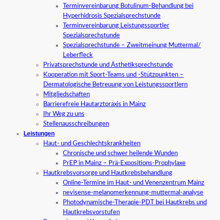
Terminvereinbarung Botulinum-Behandlung bei
Hyperhidrosis Spezialsprechstunde
Terminvereinbarung Leistungssportler
Spezialsprechstunde
Spezialsprechstunde – Zweitmeinung Muttermal/
Leberfleck
Privatsprechstunde und Ästhetiksprechstunde
Kooperation mit Sport-Teams und -Stützpunkten –
Dermatologische Betreuung von Leistungssportlern
Mitgliedschaften
Barrierefreie Hautarztpraxis in Mainz
Ihr Weg zu uns
Stellenausschreibungen
Leistungen
Haut- und Geschlechtskrankheiten
Chronische und schwer heilende Wunden
PrEP in Mainz – Prä-Expositions-Prophylaxe
Hautkrebsvorsorge und Hautkrebsbehandlung
Online-Termine im Haut- und Venenzentrum Mainz
nevisense-melanomerkennung-muttermal-analyse
Photodynamische-Therapie-PDT bei Hautkrebs und
Hautkrebsvorstufen