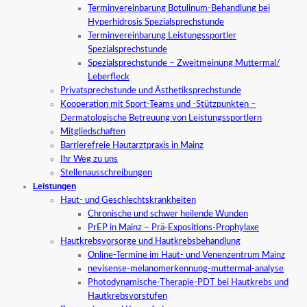
Terminvereinbarung Botulinum-Behandlung bei
Hyperhidrosis Spezialsprechstunde
Terminvereinbarung Leistungssportler
Spezialsprechstunde
Spezialsprechstunde – Zweitmeinung Muttermal/
Leberfleck
Privatsprechstunde und Ästhetiksprechstunde
Kooperation mit Sport-Teams und -Stützpunkten –
Dermatologische Betreuung von Leistungssportlern
Mitgliedschaften
Barrierefreie Hautarztpraxis in Mainz
Ihr Weg zu uns
Stellenausschreibungen
Leistungen
Haut- und Geschlechtskrankheiten
Chronische und schwer heilende Wunden
PrEP in Mainz – Prä-Expositions-Prophylaxe
Hautkrebsvorsorge und Hautkrebsbehandlung
Online-Termine im Haut- und Venenzentrum Mainz
nevisense-melanomerkennung-muttermal-analyse
Photodynamische-Therapie-PDT bei Hautkrebs und
Hautkrebsvorstufen