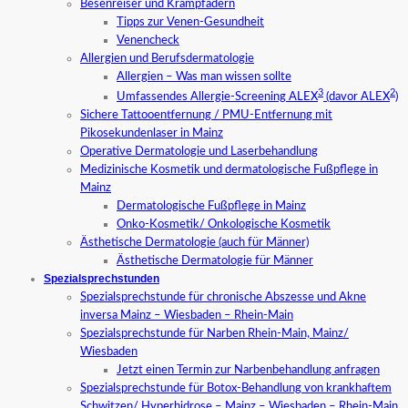
Besenreiser und Krampfadern
Tipps zur Venen-Gesundheit
Venencheck
Allergien und Berufsdermatologie
Allergien – Was man wissen sollte
3
2
Umfassendes Allergie-Screening ALEX
(davor ALEX
)
Sichere Tattooentfernung / PMU-Entfernung mit
Pikosekundenlaser in Mainz
Operative Dermatologie und Laserbehandlung
Medizinische Kosmetik und dermatologische Fußpflege in
Mainz
Dermatologische Fußpflege in Mainz
Onko-Kosmetik/ Onkologische Kosmetik
Ästhetische Dermatologie (auch für Männer)
Ästhetische Dermatologie für Männer
Spezialsprechstunden
Spezialsprechstunde für chronische Abszesse und Akne
inversa Mainz – Wiesbaden – Rhein-Main
Spezialsprechstunde für Narben Rhein-Main, Mainz/
Wiesbaden
Jetzt einen Termin zur Narbenbehandlung anfragen
Spezialsprechstunde für Botox-Behandlung von krankhaftem
Schwitzen/ Hyperhidrose – Mainz – Wiesbaden – Rhein-Main