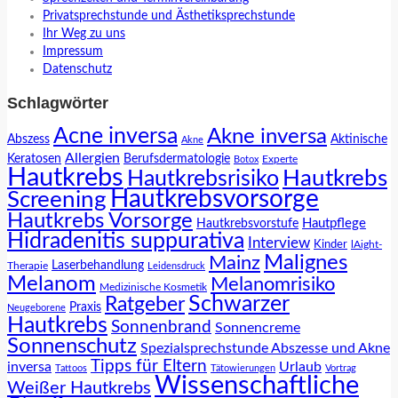
Privatsprechstunde und Ästhetiksprechstunde
Ihr Weg zu uns
Impressum
Datenschutz
Schlagwörter
Acne inversa
Akne inversa
Abszess
Aktinische
Akne
Allergien
Keratosen
Berufsdermatologie
Experte
Botox
Hautkrebs
Hautkrebs
Hautkrebsrisiko
Hautkrebsvorsorge
Screening
Hautkrebs Vorsorge
Hautpflege
Hautkrebsvorstufe
Hidradenitis suppurativa
Interview
Kinder
lAight-
Malignes
Mainz
Laserbehandlung
Therapie
Leidensdruck
Melanom
Melanomrisiko
Medizinische Kosmetik
Schwarzer
Ratgeber
Praxis
Neugeborene
Hautkrebs
Sonnenbrand
Sonnencreme
Sonnenschutz
Spezialsprechstunde Abszesse und Akne
Tipps für Eltern
inversa
Urlaub
Tattoos
Tätowierungen
Vortrag
Wissenschaftliche
Weißer Hautkrebs