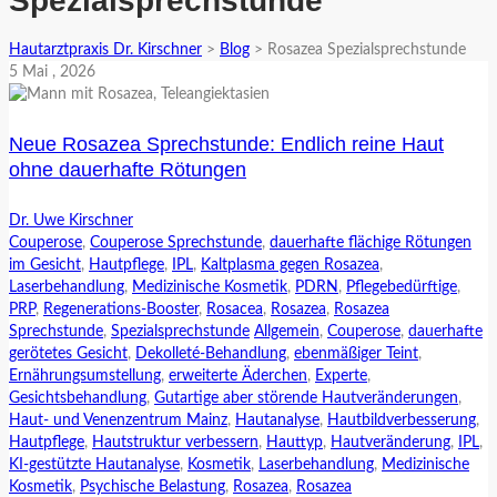
Spezialsprechstunde
Hautarztpraxis Dr. Kirschner
>
Blog
>
Rosazea Spezialsprechstunde
5
Mai
, 2026
Neue Rosazea Sprechstunde: Endlich reine Haut
ohne dauerhafte Rötungen
Dr. Uwe Kirschner
Couperose
,
Couperose Sprechstunde
,
dauerhafte flächige Rötungen
im Gesicht
,
Hautpflege
,
IPL
,
Kaltplasma gegen Rosazea
,
Laserbehandlung
,
Medizinische Kosmetik
,
PDRN
,
Pflegebedürftige
,
PRP
,
Regenerations-Booster
,
Rosacea
,
Rosazea
,
Rosazea
Sprechstunde
,
Spezialsprechstunde
Allgemein
,
Couperose
,
dauerhafte
gerötetes Gesicht
,
Dekolleté-Behandlung
,
ebenmäßiger Teint
,
Ernährungsumstellung
,
erweiterte Äderchen
,
Experte
,
Gesichtsbehandlung
,
Gutartige aber störende Hautveränderungen
,
Haut- und Venenzentrum Mainz
,
Hautanalyse
,
Hautbildverbesserung
,
Hautpflege
,
Hautstruktur verbessern
,
Hauttyp
,
Hautveränderung
,
IPL
,
KI-gestützte Hautanalyse
,
Kosmetik
,
Laserbehandlung
,
Medizinische
Kosmetik
,
Psychische Belastung
,
Rosazea
,
Rosazea