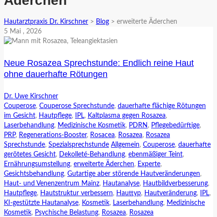
Äderchen
Hautarztpraxis Dr. Kirschner
>
Blog
>
erweiterte Äderchen
5
Mai
, 2026
Neue Rosazea Sprechstunde: Endlich reine Haut
ohne dauerhafte Rötungen
Dr. Uwe Kirschner
Couperose
,
Couperose Sprechstunde
,
dauerhafte flächige Rötungen
im Gesicht
,
Hautpflege
,
IPL
,
Kaltplasma gegen Rosazea
,
Laserbehandlung
,
Medizinische Kosmetik
,
PDRN
,
Pflegebedürftige
,
PRP
,
Regenerations-Booster
,
Rosacea
,
Rosazea
,
Rosazea
Sprechstunde
,
Spezialsprechstunde
Allgemein
,
Couperose
,
dauerhafte
gerötetes Gesicht
,
Dekolleté-Behandlung
,
ebenmäßiger Teint
,
Ernährungsumstellung
,
erweiterte Äderchen
,
Experte
,
Gesichtsbehandlung
,
Gutartige aber störende Hautveränderungen
,
Haut- und Venenzentrum Mainz
,
Hautanalyse
,
Hautbildverbesserung
,
Hautpflege
,
Hautstruktur verbessern
,
Hauttyp
,
Hautveränderung
,
IPL
,
KI-gestützte Hautanalyse
,
Kosmetik
,
Laserbehandlung
,
Medizinische
Kosmetik
,
Psychische Belastung
,
Rosazea
,
Rosazea