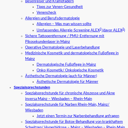
Besenreiser und Krampfadern
Tipps zur Venen-Gesundheit
Venencheck
Allergien und Berufsdermatologie
Allergien – Was man wissen sollte
3
2
Umfassendes Allergie-Screening ALEX
(davor ALEX
)
Sichere Tattooentfernung / PMU-Entfernung mit
Pikosekundenlaser in Mainz
Operative Dermatologie und Laserbehandlung
Medizinische Kosmetik und dermatologische Fußpflege in
Mainz
Dermatologische Fußpflege in Mainz
Onko-Kosmetik/ Onkologische Kosmetik
Ästhetische Dermatologie (auch für Männer)
Ästhetische Dermatologie für Männer
Spezialsprechstunden
Spezialsprechstunde für chronische Abszesse und Akne
inversa Mainz – Wiesbaden – Rhein-Main
Spezialsprechstunde für Narben Rhein-Main, Mainz/
Wiesbaden
Jetzt einen Termin zur Narbenbehandlung anfragen
Spezialsprechstunde für Botox-Behandlung von krankhaftem
Schwitzen/ Hyperhidrose – Mainz – Wiesbaden – Rhein-Main