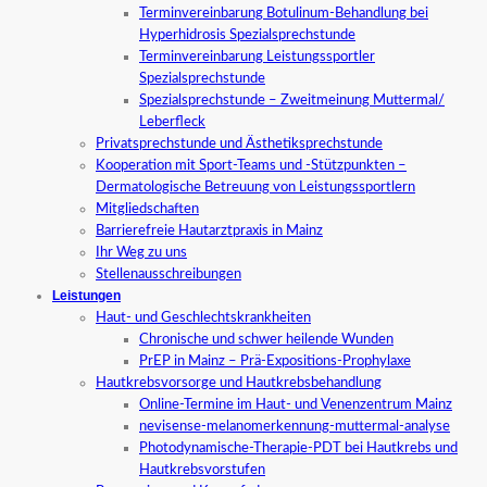
Terminvereinbarung Botulinum-Behandlung bei
Hyperhidrosis Spezialsprechstunde
Terminvereinbarung Leistungssportler
Spezialsprechstunde
Spezialsprechstunde – Zweitmeinung Muttermal/
Leberfleck
Privatsprechstunde und Ästhetiksprechstunde
Kooperation mit Sport-Teams und -Stützpunkten –
Dermatologische Betreuung von Leistungssportlern
Mitgliedschaften
Barrierefreie Hautarztpraxis in Mainz
Ihr Weg zu uns
Stellenausschreibungen
Leistungen
Haut- und Geschlechtskrankheiten
Chronische und schwer heilende Wunden
PrEP in Mainz – Prä-Expositions-Prophylaxe
Hautkrebsvorsorge und Hautkrebsbehandlung
Online-Termine im Haut- und Venenzentrum Mainz
nevisense-melanomerkennung-muttermal-analyse
Photodynamische-Therapie-PDT bei Hautkrebs und
Hautkrebsvorstufen