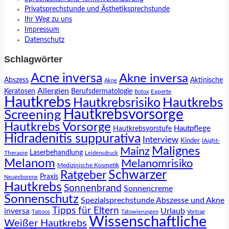
Privatsprechstunde und Ästhetiksprechstunde
Ihr Weg zu uns
Impressum
Datenschutz
Schlagwörter
Acne inversa
Akne inversa
Abszess
Aktinische
Akne
Allergien
Keratosen
Berufsdermatologie
Experte
Botox
Hautkrebs
Hautkrebs
Hautkrebsrisiko
Hautkrebsvorsorge
Screening
Hautkrebs Vorsorge
Hautpflege
Hautkrebsvorstufe
Hidradenitis suppurativa
Interview
Kinder
lAight-
Malignes
Mainz
Laserbehandlung
Therapie
Leidensdruck
Melanom
Melanomrisiko
Medizinische Kosmetik
Schwarzer
Ratgeber
Praxis
Neugeborene
Hautkrebs
Sonnenbrand
Sonnencreme
Sonnenschutz
Spezialsprechstunde Abszesse und Akne
Tipps für Eltern
inversa
Urlaub
Tattoos
Tätowierungen
Vortrag
Wissenschaftliche
Weißer Hautkrebs