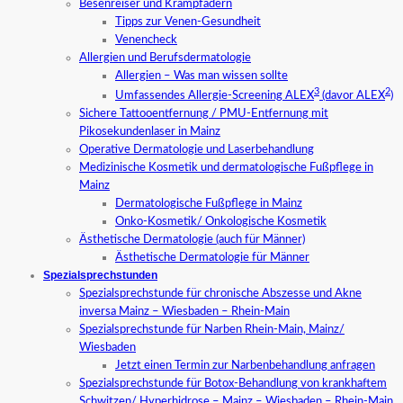
Besenreiser und Krampfadern
Tipps zur Venen-Gesundheit
Venencheck
Allergien und Berufsdermatologie
Allergien – Was man wissen sollte
3
2
Umfassendes Allergie-Screening ALEX
(davor ALEX
)
Sichere Tattooentfernung / PMU-Entfernung mit
Pikosekundenlaser in Mainz
Operative Dermatologie und Laserbehandlung
Medizinische Kosmetik und dermatologische Fußpflege in
Mainz
Dermatologische Fußpflege in Mainz
Onko-Kosmetik/ Onkologische Kosmetik
Ästhetische Dermatologie (auch für Männer)
Ästhetische Dermatologie für Männer
Spezialsprechstunden
Spezialsprechstunde für chronische Abszesse und Akne
inversa Mainz – Wiesbaden – Rhein-Main
Spezialsprechstunde für Narben Rhein-Main, Mainz/
Wiesbaden
Jetzt einen Termin zur Narbenbehandlung anfragen
Spezialsprechstunde für Botox-Behandlung von krankhaftem
Schwitzen/ Hyperhidrose – Mainz – Wiesbaden – Rhein-Main