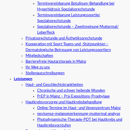
Terminvereinbarung Botulinum-Behandlung bei
Hyperhidrosis Spezialsprechstunde
Terminvereinbarung Leistungssportler
Spezialsprechstunde
Spezialsprechstunde – Zweitmeinung Muttermal/
Leberfleck
Privatsprechstunde und Ästhetiksprechstunde
Kooperation mit Sport-Teams und -Stützpunkten –
Dermatologische Betreuung von Leistungssportlern
Mitgliedschaften
Barrierefreie Hautarztpraxis in Mainz
Ihr Weg zu uns
Stellenausschreibungen
Leistungen
Haut- und Geschlechtskrankheiten
Chronische und schwer heilende Wunden
PrEP in Mainz – Prä-Expositions-Prophylaxe
Hautkrebsvorsorge und Hautkrebsbehandlung
Online-Termine im Haut- und Venenzentrum Mainz
nevisense-melanomerkennung-muttermal-analyse
Photodynamische-Therapie-PDT bei Hautkrebs und
Hautkrebsvorstufen