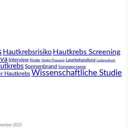
s
Hautkrebs Screening
Hautkrebsrisiko
iva
Interview
Laserbehandlung
Kinder
lAight-Therapie
Leidensdruck
utkrebs
Sonnenbrand
Sonnencreme
Wissenschaftliche Studie
r Hautkrebs
zember 2025