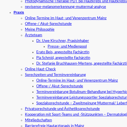
Photodynamische-Therapie-PDT bei Hautkrebs und Hautkrebs
nevisense-melanomerkennung-muttermal-analyse
Praxis
Online-Termine im Haut- und Venenzentrum Mainz
Offene-/ Akut-Sprechstunde
Meine Philosophie
Ärzteteam
Dr. Uwe Kirschner, Praxisinhaber
Presse- und Medienpool
Erato Beis, angestellte Fachärztin
Pia Schmid, angestellte Fachärztin
Dr. Stefanie Bruchhausen-Mertens, angestellte Fachärzt
Online Haut-Check
Sprechzeiten und Terminvereinbarung
Online-Termine im Haut- und Venenzentrum Mainz
Offene-/ Akut-Sprechstunde
Terminvereinbarung Botulinum-Behandlung bei Hyperhid
Terminvereinbarung Leistungssportler Spezialsprechstu
Spezialsprechstunde – Zweitmeinung Muttermal/ Leber
Privatsprechstunde und Ästhetiksprechstunde
Kooperation mit Sport-Teams und -Stützpunkten – Dermatologi
Mitgliedschaften
Barrierefreie Hautarztpraxis in Mainz