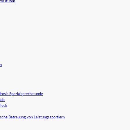
vorstufen
in
rosis Spezialsprechstunde
nde
fleck
sche Betreuung von Leistungssportlern