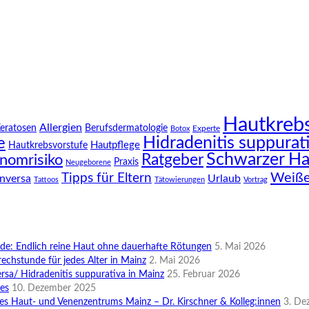
Hautkreb
Allergien
Keratosen
Berufsdermatologie
Experte
Botox
Hidradenitis suppurat
e
Hautpflege
Hautkrebsvorstufe
Schwarzer Ha
Ratgeber
nomrisiko
Praxis
Neugeborene
Weiße
Tipps für Eltern
inversa
Urlaub
Tattoos
Tätowierungen
Vortrag
e: Endlich reine Haut ohne dauerhafte Rötungen
5. Mai 2026
rechstunde für jedes Alter in Mainz
2. Mai 2026
rsa/ Hidradenitis suppurativa in Mainz
25. Februar 2026
des
10. Dezember 2025
es Haut- und Venenzentrums Mainz – Dr. Kirschner & Kolleg:innen
3. De