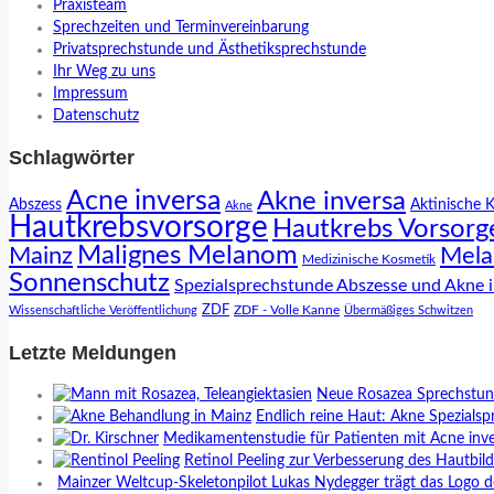
Praxisteam
Sprechzeiten und Terminvereinbarung
Privatsprechstunde und Ästhetiksprechstunde
Ihr Weg zu uns
Impressum
Datenschutz
Schlagwörter
Acne inversa
Akne inversa
Abszess
Aktinische 
Akne
Hautkrebsvorsorge
Hautkrebs Vorsorg
Malignes Melanom
Mainz
Mela
Medizinische Kosmetik
Sonnenschutz
Spezialsprechstunde Abszesse und Akne 
ZDF
ZDF - Volle Kanne
Wissenschaftliche Veröffentlichung
Übermäßiges Schwitzen
Letzte Meldungen
Neue Rosazea Sprechstund
Endlich reine Haut: Akne Spezialsp
Medikamentenstudie für Patienten mit Acne inve
Retinol Peeling zur Verbesserung des Hautbil
Mainzer Weltcup-Skeletonpilot Lukas Nydegger trägt das Logo d