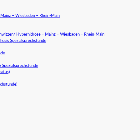
a Mainz – Wiesbaden – Rhein-Main
n
chwitzen/ Hyperhidrose – Mainz – Wiesbaden – Rhein-Main
rosis Spezialsprechstunde
nde
e Spezialsprechstunde
natus)
echstunde)