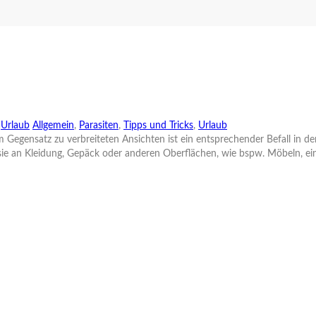
,
Urlaub
Allgemein
,
Parasiten
,
Tipps und Tricks
,
Urlaub
Gegensatz zu verbreiteten Ansichten ist ein entsprechender Befall in de
sie an Kleidung, Gepäck oder anderen Oberflächen, wie bspw. Möbeln, ei