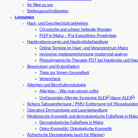
Ihr Weg zu uns
Stellenausschreibungen
Leistungen
Haut- und Geschlechtskrankheiten
Chronische und schwer heilende Wunden
PrEP in Mainz – Prä-Expositions-Prophylaxe
Hautkrebsvorsorge und Hautkrebsbehandlung
Online-Termine im Haut- und Venenzentrum Mainz
nevisense-melanomerkennung-muttermal-analyse
Photodynamische-Therapie-PDT bei Hautkrebs und Hau
Besenreiser und Krampfadern
Tipps zur Venen-Gesundheit
Venencheck
Allergien und Berufsdermatologie
Allergien – Was man wissen sollte
3
2
Umfassendes Allergie-Screening ALEX
(davor ALEX
)
Sichere Tattooentfernung / PMU-Entfernung mit Pikosekundenl
Operative Dermatologie und Laserbehandlung
Medizinische Kosmetik und dermatologische Fußpflege in Main
Dermatologische Fußpflege in Mainz
Onko-Kosmetik/ Onkologische Kosmetik
Ästhetische Dermatologie (auch für Männer)