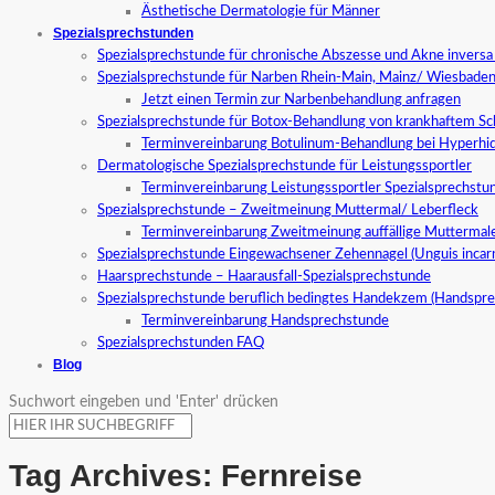
Ästhetische Dermatologie für Männer
Spezialsprechstunden
Spezialsprechstunde für chronische Abszesse und Akne invers
Spezialsprechstunde für Narben Rhein-Main, Mainz/ Wiesbade
Jetzt einen Termin zur Narbenbehandlung anfragen
Spezialsprechstunde für Botox-Behandlung von krankhaftem S
Terminvereinbarung Botulinum-Behandlung bei Hyperhid
Dermatologische Spezialsprechstunde für Leistungssportler
Terminvereinbarung Leistungssportler Spezialsprechstu
Spezialsprechstunde – Zweitmeinung Muttermal/ Leberfleck
Terminvereinbarung Zweitmeinung auffällige Muttermal
Spezialsprechstunde Eingewachsener Zehennagel (Unguis incar
Haarsprechstunde – Haarausfall-Spezialsprechstunde
Spezialsprechstunde beruflich bedingtes Handekzem (Handspr
Terminvereinbarung Handsprechstunde
Spezialsprechstunden FAQ
Blog
Suchwort eingeben und 'Enter' drücken
Tag Archives:
Fernreise