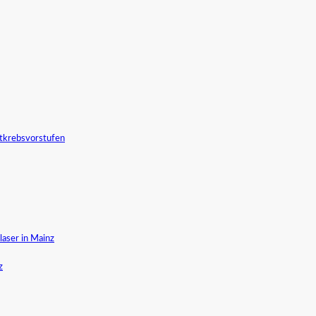
tkrebsvorstufen
aser in Mainz
z