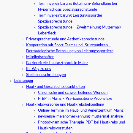
Terminvereinbarung Botulinum-Behandlung bei
Hyperhidrosis Spezialsprechstunde
Terminvereinbarung Leistungssportler
Spezialsprechstunde
Spezialsprechstunde – Zweitmeinung Muttermal/
Leberfleck
Privatsprechstunde und Ästhetiksprechstunde
Kooperation mit Sport-Teams und -Stützpunkten –
Dermatologische Betreuung von Leistungssportlern
Mitgliedschaften
Barrierefreie Hautarztpraxis in Mainz
Ihr Weg zu uns
Stellenausschreibungen
Leistungen
Haut- und Geschlechtskrankheiten
Chronische und schwer heilende Wunden
PrEP in Mainz – Prä-Expositions-Prophylaxe
Hautkrebsvorsorge und Hautkrebsbehandlung
Online-Termine im Haut- und Venenzentrum Mainz
nevisense-melanomerkennung-muttermal-analyse
Photodynamische-Therapie-PDT bei Hautkrebs und
Hautkrebsvorstufen