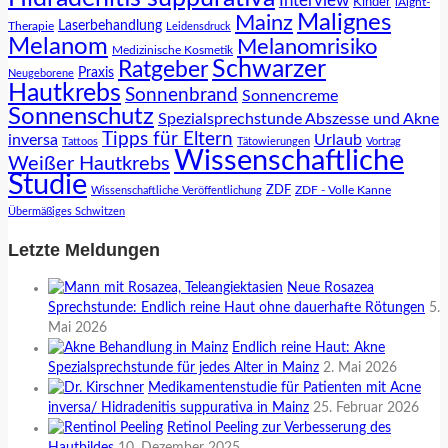
Interview
Kinder
lAight-
Malignes
Mainz
Laserbehandlung
Therapie
Leidensdruck
Melanom
Melanomrisiko
Medizinische Kosmetik
Schwarzer
Ratgeber
Praxis
Neugeborene
Hautkrebs
Sonnenbrand
Sonnencreme
Sonnenschutz
Spezialsprechstunde Abszesse und Akne
Tipps für Eltern
inversa
Urlaub
Tattoos
Tätowierungen
Vortrag
Wissenschaftliche
Weißer Hautkrebs
Studie
ZDF
ZDF - Volle Kanne
Wissenschaftliche Veröffentlichung
Übermäßiges Schwitzen
Letzte Meldungen
Neue Rosazea
Sprechstunde: Endlich reine Haut ohne dauerhafte Rötungen
5.
Mai 2026
Endlich reine Haut: Akne
Spezialsprechstunde für jedes Alter in Mainz
2. Mai 2026
Medikamentenstudie für Patienten mit Acne
inversa/ Hidradenitis suppurativa in Mainz
25. Februar 2026
Retinol Peeling zur Verbesserung des
Hautbildes
10. Dezember 2025