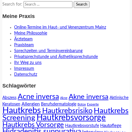
Search for:
Meine Praxis
Online-Termine im Haut- und Venenzentrum Mainz
Meine Philosophie
Ärzteteam
Praxisteam
Sprechzeiten und Terminvereinbarung
Privatsprechstunde und Ästhetiksprechstunde
Ihr Weg zu uns
Impressum
Datenschutz
Schlagwörter
Acne inversa
Akne inversa
Abszess
Aktinische
Akne
Allergien
Keratosen
Berufsdermatologie
Experte
Botox
Hautkrebs
Hautkrebs
Hautkrebsrisiko
Hautkrebsvorsorge
Screening
Hautkrebs Vorsorge
Hautpflege
Hautkrebsvorstufe
Hidradenitis suppurativa