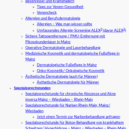
Besenreiser und Krampfadern
Tipps zur Venen-Gesundheit
Venencheck
Allergien und Berufsdermatologie
Allergien – Was man wissen sollte
3
2
Umfassendes Allergie-Screening ALEX
(davor ALEX
)
Sichere Tattooentfernung / PMU-Entfernung mit
Pikosekundenlaser in Mainz
Operative Dermatologie und Laserbehandlung
Medizinische Kosmetik und dermatologische Fußpflege in
Mainz
Dermatologische Fußpflege in Mainz
Onko-Kosmetik/ Onkologische Kosmetik
Ästhetische Dermatologie (auch für Männer)
Ästhetische Dermatologie für Männer
Spezialsprechstunden
Spezialsprechstunde für chronische Abszesse und Akne
inversa Mainz – Wiesbaden – Rhein-Main
Spezialsprechstunde für Narben Rhein-Main, Mainz/
Wiesbaden
Jetzt einen Termin zur Narbenbehandlung anfragen
Spezialsprechstunde für Botox-Behandlung von krankhaftem
Schwitzen/ Hyperhidrose – Mainz – Wiesbaden – Rhein-Main