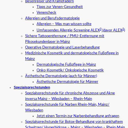
Besenreiser und Krampfadern
Tipps zur Venen-Gesundheit
Venencheck
Allergien und Berufsdermatologie
Allergien – Was man wissen sollte
3
2
Umfassendes Allergie-Screening ALEX
(davor ALEX
)
Sichere Tattooentfernung / PMU-Entfernung mit
Pikosekundenlaser in Mainz
Operative Dermatologie und Laserbehandlung
Medizinische Kosmetik und dermatologische Fußpflege in
Mainz
Dermatologische Fußpflege in Mainz
Onko-Kosmetik/ Onkologische Kosmetik
Ästhetische Dermatologie (auch für Männer)
Ästhetische Dermatologie für Männer
Spezialsprechstunden
Spezialsprechstunde für chronische Abszesse und Akne
inversa Mainz – Wiesbaden – Rhein-Main
Spezialsprechstunde für Narben Rhein-Main, Mainz/
Wiesbaden
Jetzt einen Termin zur Narbenbehandlung anfragen
Spezialsprechstunde für Botox-Behandlung von krankhaftem
Schwitzen/ Hyperhidrose – Mainz – Wiesbaden – Rhein-Main