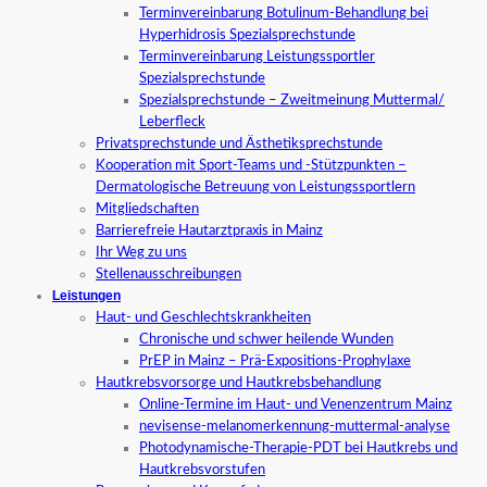
Terminvereinbarung Botulinum-Behandlung bei
Hyperhidrosis Spezialsprechstunde
Terminvereinbarung Leistungssportler
Spezialsprechstunde
Spezialsprechstunde – Zweitmeinung Muttermal/
Leberfleck
Privatsprechstunde und Ästhetiksprechstunde
Kooperation mit Sport-Teams und -Stützpunkten –
Dermatologische Betreuung von Leistungssportlern
Mitgliedschaften
Barrierefreie Hautarztpraxis in Mainz
Ihr Weg zu uns
Stellenausschreibungen
Leistungen
Haut- und Geschlechtskrankheiten
Chronische und schwer heilende Wunden
PrEP in Mainz – Prä-Expositions-Prophylaxe
Hautkrebsvorsorge und Hautkrebsbehandlung
Online-Termine im Haut- und Venenzentrum Mainz
nevisense-melanomerkennung-muttermal-analyse
Photodynamische-Therapie-PDT bei Hautkrebs und
Hautkrebsvorstufen