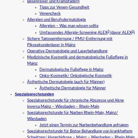
Besenreiser und Krampfadern
Tipps zur Venen-Gesundheit
Venencheck
Allergien und Berufsdermatologie
Allergien – Was man wissen sollte
3
2
Umfassendes Allergie-Screening ALEX
(davor ALEX
)
Sichere Tattooentfernung / PMU-Entfernung mit
Pikosekundenlaser in Mainz
Operative Dermatologie und Laserbehandlung
Medizinische Kosmetik und dermatologische Fußpflege in
Mainz
Dermatologische Fußpflege in Mainz
Onko-Kosmetik/ Onkologische Kosmetik
Ästhetische Dermatologie (auch für Männer)
Ästhetische Dermatologie für Männer
Spezialsprechstunden
Spezialsprechstunde für chronische Abszesse und Akne
inversa Mainz – Wiesbaden – Rhein-Main
Spezialsprechstunde für Narben Rhein-Main, Mainz/
Wiesbaden
Jetzt einen Termin zur Narbenbehandlung anfragen
Spezialsprechstunde für Botox-Behandlung von krankhaftem
Schwitzen/ Hyperhidrose – Mainz – Wiesbaden – Rhein-Main