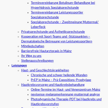
Terminvereinbarung Botulinum-Behandlung bei
Hyperhidrosis Spezialsprechstunde
Terminvereinbarung Leistungssportler
Spezialsprechstunde
Spezialsprechstunde – Zweitmeinung Muttermal/
Leberfleck
Privatsprechstunde und Ästhetiksprechstunde
Kooperation mit Sport-Teams und -Stützpunkten –
Dermatologische Betreuung von Leistungssportlern
Mitgliedschaften
Barrierefreie Hautarztpraxis in Mainz
Ihr Weg zu uns
Stellenausschreibungen
Leistungen
Haut- und Geschlechtskrankheiten
Chronische und schwer heilende Wunden
PrEP in Mainz – Prä-Expositions-Prophylaxe
Hautkrebsvorsorge und Hautkrebsbehandlung
Online-Termine im Haut- und Venenzentrum Mainz
nevisense-melanomerkennung-muttermal-analyse
Photodynamische-Therapie-PDT bei Hautkrebs und
Hautkrebsvorstufen