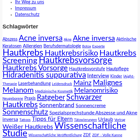
Ihr Weg zu uns
Impressum
Datenschutz
Schlagwörter
Acne inversa
Akne inversa
Abszess
Aktinische
Akne
Allergien
Keratosen
Berufsdermatologie
Experte
Botox
Hautkrebs
Hautkrebs
Hautkrebsrisiko
Hautkrebsvorsorge
Screening
Hautkrebs Vorsorge
Hautpflege
Hautkrebsvorstufe
Hidradenitis suppurativa
Interview
Kinder
lAight-
Malignes
Mainz
Laserbehandlung
Therapie
Leidensdruck
Melanom
Melanomrisiko
Medizinische Kosmetik
Schwarzer
Ratgeber
Praxis
Neugeborene
Hautkrebs
Sonnenbrand
Sonnencreme
Sonnenschutz
Spezialsprechstunde Abszesse und Akne
Tipps für Eltern
inversa
Urlaub
Tattoos
Tätowierungen
Vortrag
Wissenschaftliche
Weißer Hautkrebs
Studie
ZDF
ZDF - Volle Kanne
Wissenschaftliche Veröffentlichung