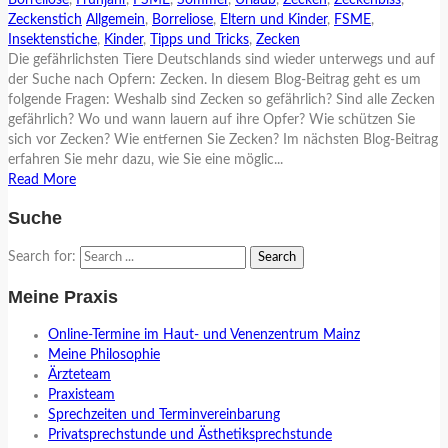
Borreliose
,
Frühjahr
,
FSME
,
Sommer
,
Urlaub
,
Zecken
,
Zeckenbiss
,
Zeckenstich
Allgemein
,
Borreliose
,
Eltern und Kinder
,
FSME
,
Insektenstiche
,
Kinder
,
Tipps und Tricks
,
Zecken
Die gefährlichsten Tiere Deutschlands sind wieder unterwegs und auf
der Suche nach Opfern: Zecken. In diesem Blog-Beitrag geht es um
folgende Fragen: Weshalb sind Zecken so gefährlich? Sind alle Zecken
gefährlich? Wo und wann lauern auf ihre Opfer? Wie schützen Sie
sich vor Zecken? Wie entfernen Sie Zecken? Im nächsten Blog-Beitrag
erfahren Sie mehr dazu, wie Sie eine möglic...
Read More
Suche
Search for:
Meine Praxis
Online-Termine im Haut- und Venenzentrum Mainz
Meine Philosophie
Ärzteteam
Praxisteam
Sprechzeiten und Terminvereinbarung
Privatsprechstunde und Ästhetiksprechstunde