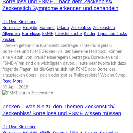
Borreliose und FSME – nach dem Zeckenbiss/
Zeckenstich Symptome erkennen und behandeln
Dr. Uwe Kirschner
Borreliose
,
Frühjahr
,
Sommer
,
Urlaub
,
Zeckenbiss
,
Zeckenstich
Allgemein
,
Borreliose
,
FSME
,
Insektenstiche
,
Kinder
,
Tipps und Tricks
,
Zecken
Zecken gefährliche Krankheitsüberträger - Infektionsgefahr
Borreliose und FSME Zecken (v.a. der Gemeine Holzbock) können
eine Vielzahl von Krankheitserregern übertragen. Borellelien und
FSME-Viren sind die wichtigsten davon. Heute beantworte ich dazu
folgende Fragen: Ist die Gefahr, sich mit FSME oder Borreliose
anzustecken überall gleich oder gibt es Risikogebiete? Welche Symp...
Read More
30
Apr.
, 2018
Zecken – was Sie zu den Themen Zeckenstich/
Zeckenbiss/ Borreliose und FSME wissen müssen
Dr. Uwe Kirschner