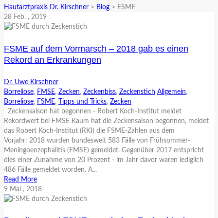
Hautarztpraxis Dr. Kirschner
>
Blog
>
FSME
28
Feb.
, 2019
FSME auf dem Vormarsch – 2018 gab es einen
Rekord an Erkrankungen
Dr. Uwe Kirschner
Borreliose
,
FMSE
,
Zecken
,
Zeckenbiss
,
Zeckenstich
Allgemein
,
Borreliose
,
FSME
,
Tipps und Tricks
,
Zecken
Zeckensaison hat begonnen - Robert Koch-Institut meldet
Rekordwert bei FMSE Kaum hat die Zeckensaison begonnen, meldet
das Robert Koch-Institut (RKI) die FSME-Zahlen aus dem
Vorjahr: 2018 wurden bundesweit 583 Fälle von Frühsommer-
Meningoenzephalitis (FMSE) gemeldet. Gegenüber 2017 entspricht
dies einer Zunahme von 20 Prozent - im Jahr davor waren lediglich
486 Fälle gemeldet worden. A...
Read More
9
Mai
, 2018