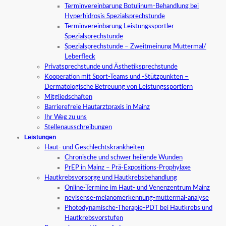
Terminvereinbarung Botulinum-Behandlung bei
Hyperhidrosis Spezialsprechstunde
Terminvereinbarung Leistungssportler
Spezialsprechstunde
Spezialsprechstunde – Zweitmeinung Muttermal/
Leberfleck
Privatsprechstunde und Ästhetiksprechstunde
Kooperation mit Sport-Teams und -Stützpunkten –
Dermatologische Betreuung von Leistungssportlern
Mitgliedschaften
Barrierefreie Hautarztpraxis in Mainz
Ihr Weg zu uns
Stellenausschreibungen
Leistungen
Haut- und Geschlechtskrankheiten
Chronische und schwer heilende Wunden
PrEP in Mainz – Prä-Expositions-Prophylaxe
Hautkrebsvorsorge und Hautkrebsbehandlung
Online-Termine im Haut- und Venenzentrum Mainz
nevisense-melanomerkennung-muttermal-analyse
Photodynamische-Therapie-PDT bei Hautkrebs und
Hautkrebsvorstufen