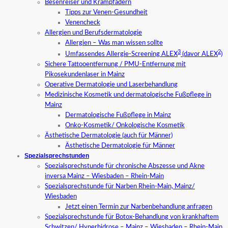
Besenreiser und Krampfadern
Tipps zur Venen-Gesundheit
Venencheck
Allergien und Berufsdermatologie
Allergien – Was man wissen sollte
3
2
Umfassendes Allergie-Screening ALEX
(davor ALEX
)
Sichere Tattooentfernung / PMU-Entfernung mit
Pikosekundenlaser in Mainz
Operative Dermatologie und Laserbehandlung
Medizinische Kosmetik und dermatologische Fußpflege in
Mainz
Dermatologische Fußpflege in Mainz
Onko-Kosmetik/ Onkologische Kosmetik
Ästhetische Dermatologie (auch für Männer)
Ästhetische Dermatologie für Männer
Spezialsprechstunden
Spezialsprechstunde für chronische Abszesse und Akne
inversa Mainz – Wiesbaden – Rhein-Main
Spezialsprechstunde für Narben Rhein-Main, Mainz/
Wiesbaden
Jetzt einen Termin zur Narbenbehandlung anfragen
Spezialsprechstunde für Botox-Behandlung von krankhaftem
Schwitzen/ Hyperhidrose – Mainz – Wiesbaden – Rhein-Main