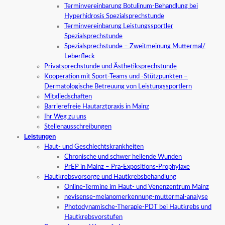
Terminvereinbarung Botulinum-Behandlung bei
Hyperhidrosis Spezialsprechstunde
Terminvereinbarung Leistungssportler
Spezialsprechstunde
Spezialsprechstunde – Zweitmeinung Muttermal/
Leberfleck
Privatsprechstunde und Ästhetiksprechstunde
Kooperation mit Sport-Teams und -Stützpunkten –
Dermatologische Betreuung von Leistungssportlern
Mitgliedschaften
Barrierefreie Hautarztpraxis in Mainz
Ihr Weg zu uns
Stellenausschreibungen
Leistungen
Haut- und Geschlechtskrankheiten
Chronische und schwer heilende Wunden
PrEP in Mainz – Prä-Expositions-Prophylaxe
Hautkrebsvorsorge und Hautkrebsbehandlung
Online-Termine im Haut- und Venenzentrum Mainz
nevisense-melanomerkennung-muttermal-analyse
Photodynamische-Therapie-PDT bei Hautkrebs und
Hautkrebsvorstufen