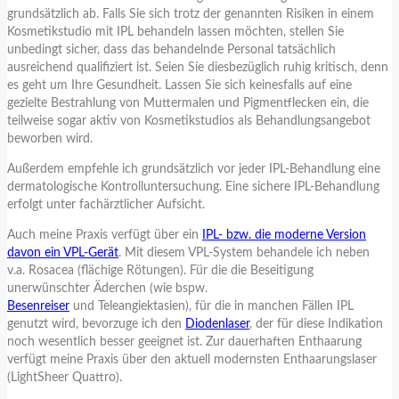
grundsätzlich ab. Falls Sie sich trotz der genannten Risiken in einem
Kosmetikstudio mit IPL behandeln lassen möchten, stellen Sie
unbedingt sicher, dass das behandelnde Personal tatsächlich
ausreichend qualifiziert ist. Seien Sie diesbezüglich ruhig kritisch, denn
es geht um Ihre Gesundheit. Lassen Sie sich keinesfalls auf eine
gezielte Bestrahlung von Muttermalen und Pigmentflecken ein, die
teilweise sogar aktiv von Kosmetikstudios als Behandlungsangebot
beworben wird.
Außerdem empfehle ich grundsätzlich vor jeder IPL-Behandlung eine
dermatologische Kontrolluntersuchung. Eine sichere IPL-Behandlung
erfolgt unter fachärztlicher Aufsicht.
Auch meine Praxis verfügt über ein
IPL- bzw. die moderne Version
davon ein VPL-Gerät
. Mit diesem VPL-System behandele ich neben
v.a. Rosacea (flächige Rötungen). Für die die Beseitigung
unerwünschter Äderchen (wie bspw.
Besenreiser
und Teleangiektasien), für die in manchen Fällen IPL
genutzt wird, bevorzuge ich den
Diodenlaser
, der für diese Indikation
noch wesentlich besser geeignet ist. Zur dauerhaften Enthaarung
verfügt meine Praxis über den aktuell modernsten Enthaarungslaser
(LightSheer Quattro).