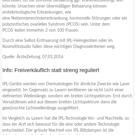
beurteilen, ob die störende Behaarung ggf. krankheitsbedingt sein
könnte. Ursachen einer übermäßigen Behaarung können
endokrinologische Erkrankungen, wie
eine Nebennierenrindenerkrankung, hormonelle Störungen oder ein
polyzystisches ovarielles Syndrom (PCOS) sein. Unter dem
PCOS leiden immerhin 2 von 100 Frauen.
Durch eine Selbst-Enthaarung mit IPL-Heimgeräten oder im
Kosmetikstudio fallen diese wichtigen Diagnosekriterien weg.
Quelle: ÄrzteZeitung, 07.01.2016
Info: Freiverkäuflich statt streng reguliert
IPL-Geräte werden von Dermatologen für ähnliche Zwecke wie Laser
eingesetzt. Im Gegensatz zu Lasern emittieren sie nicht Licht einer
definierten Wellenlänge, sondern ein breites Lichtspektrum. Erst durch
Vorsatzlinsen wird aus diesem breiten Lichtspektrum dann die
gewünschte Lichtwellenlänge ausgefiltert.
Im Vergleich zu Lasern hat die IPL-Technologie Vor- und Nachteile, so
dass ein Arzt sich bewusst für die eine oder andere Technologie
entscheidet. Der grösste Nachteil von IPL-Blitzlampen ist die