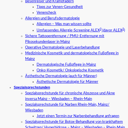
Besenreiser und Krampfadern
Tipps zur Venen-Gesundheit
Venencheck
Allergien und Berufsdermatologie
Allergien – Was man wissen sollte
3
2
Umfassendes Allergie-Screening ALEX
(davor ALEX
)
Sichere Tattooentfernung / PMU-Entfernung mit
Pikosekundenlaser in Mainz
Operative Dermatologie und Laserbehandlung
Medizinische Kosmetik und dermatologische Fußpflege in
Mainz
Dermatologische Fußpflege in Mainz
Onko-Kosmetik/ Onkologische Kosmetik
Ästhetische Dermatologie (auch für Männer)
Ästhetische Dermatologie für Männer
Spezialsprechstunden
Spezialsprechstunde für chronische Abszesse und Akne
inversa Mainz – Wiesbaden – Rhein-Main
Spezialsprechstunde für Narben Rhein-Main, Mainz/
Wiesbaden
Jetzt einen Termin zur Narbenbehandlung anfragen
Spezialsprechstunde für Botox-Behandlung von krankhaftem
Schwitzen/ Hyperhidrose – Mainz – Wiesbaden – Rhein-Main