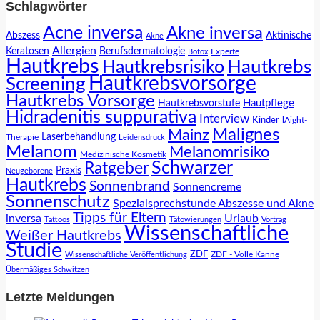
Schlagwörter
Acne inversa
Akne inversa
Abszess
Aktinische
Akne
Allergien
Keratosen
Berufsdermatologie
Experte
Botox
Hautkrebs
Hautkrebs
Hautkrebsrisiko
Hautkrebsvorsorge
Screening
Hautkrebs Vorsorge
Hautpflege
Hautkrebsvorstufe
Hidradenitis suppurativa
Interview
Kinder
lAight-
Malignes
Mainz
Laserbehandlung
Therapie
Leidensdruck
Melanom
Melanomrisiko
Medizinische Kosmetik
Schwarzer
Ratgeber
Praxis
Neugeborene
Hautkrebs
Sonnenbrand
Sonnencreme
Sonnenschutz
Spezialsprechstunde Abszesse und Akne
Tipps für Eltern
inversa
Urlaub
Tattoos
Tätowierungen
Vortrag
Wissenschaftliche
Weißer Hautkrebs
Studie
ZDF
ZDF - Volle Kanne
Wissenschaftliche Veröffentlichung
Übermäßiges Schwitzen
Letzte Meldungen